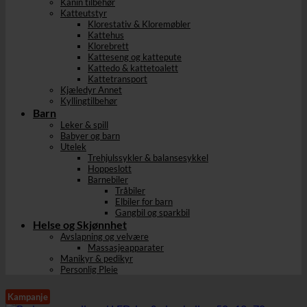
Kanin tilbehør
Katteutstyr
Klorestativ & Kloremøbler
Kattehus
Klorebrett
Katteseng og kattepute
Kattedo & kattetoalett
Kattetransport
Kjæledyr Annet
Kyllingtilbehør
Barn
Leker & spill
Babyer og barn
Utelek
Trehjulssykler & balansesykkel
Hoppeslott
Barnebiler
Tråbiler
Elbiler for barn
Gangbil og sparkbil
Helse og Skjønnhet
Avslapning og velvære
Massasjeapparater
Manikyr & pedikyr
Personlig Pleie
Kampanje