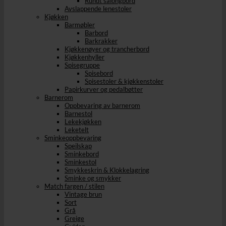
Rundt salongbord
Avslappende lenestoler
Kjøkken
Barmøbler
Barbord
Barkrakker
Kjøkkenøyer og trancherbord
Kjøkkenhyller
Spisegruppe
Spisebord
Spisestoler & kjøkkenstoler
Papirkurver og pedalbøtter
Barnerom
Oppbevaring av barnerom
Barnestol
Lekekjøkken
Leketelt
Sminkeoppbevaring
Speilskap
Sminkebord
Sminkestol
Smykkeskrin & Klokkelagring
Sminke og smykker
Match fargen / stilen
Vintage brun
Sort
Grå
Greige