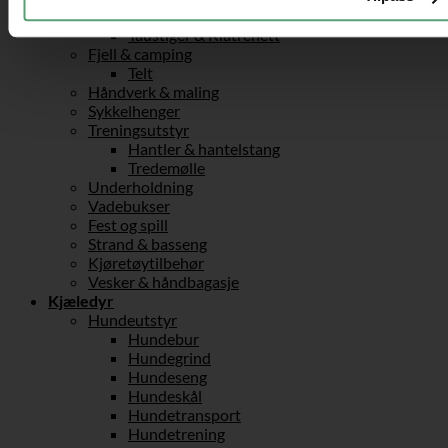
Husker
Taustiger & Klatrenett
Fjell & camping
Telt
Håndverk & maling
Sykkelhenger
Treningsutstyr
Hantler & hantelstang
Tredemølle
Underholdning
Vadebukser
Fest og spill
Strand & basseng
Kjøretøytilbehør
Vesker & håndbagasje
Kjæledyr
Hundeutstyr
Hundebur
Hundegrind
Hundeseng
Hundeskål
Hundetransport
Hundetrening