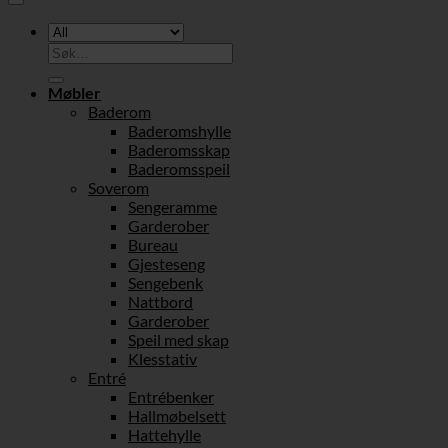
Søk
etter:
Møbler
Baderom
Baderomshylle
Baderomsskap
Baderomsspeil
Soverom
Sengeramme
Garderober
Bureau
Gjesteseng
Sengebenk
Nattbord
Garderober
Speil med skap
Klesstativ
Entré
Entrébenker
Hallmøbelsett
Hattehylle