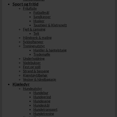
Sport og fritid
Friluftsliv
Fotballmål
Sandkasser
Husker
Taustiger & Klatrenett
Fjell & camping
Telt
Håndverk & maling
Sykkelhenger
Treningsutstyr
Hantler & hantelstang
Tredemølle
Underholdning
Vadebukser
Fest og spill
Strand & basseng
Kjøretøytilbehør
Vesker & håndbagasje
Kjæledyr
Hundeutstyr
Hundebur
Hundegrind
Hundeseng
Hundeskål
Hundetransport
Hundetrening