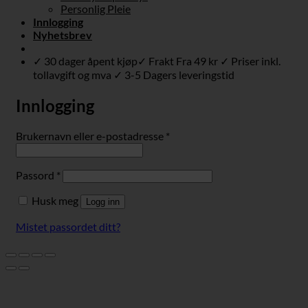
Personlig Pleie
Innlogging
Nyhetsbrev
✓ 30 dager åpent kjøp✓ Frakt Fra 49 kr ✓ Priser inkl.
tollavgift og mva ✓ 3-5 Dagers leveringstid
Innlogging
Påkrevd
Brukernavn eller e-postadresse
*
Påkrevd
Passord
*
Husk meg
Logg inn
Mistet passordet ditt?