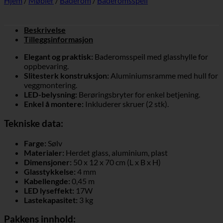
Hjem
/
Møbler
/
Baderom
/
Baderomsspeil
Beskrivelse
Tilleggsinformasjon
Elegant og praktisk:
Baderomsspeil med glasshylle for
oppbevaring.
Slitesterk konstruksjon:
Aluminiumsramme med hull for
veggmontering.
LED-belysning:
Berøringsbryter for enkel betjening.
Enkel å montere:
Inkluderer skruer (2 stk).
Tekniske data:
Farge:
Sølv
Materialer:
Herdet glass, aluminium, plast
Dimensjoner:
50 x 12 x 70 cm (L x B x H)
Glasstykkelse:
4 mm
Kabellengde:
0,45 m
LED lyseffekt:
17W
Lastekapasitet:
3 kg
Pakkens innhold: