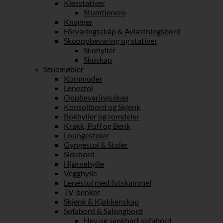
Klesstativer
Stumtjenere
Knagger
Förvaringsskåp & Avlastningsbord
Skooppbevaring og stativer
Skohyller
Skoskap
Stuemøbler
Kommoder
Lenestol
Oppbevaringsskap
Konsollbord og Skjenk
Bokhyller og romdeler
Krakk, Puff og Benk
Loungestoler
Gyngestol & Stoler
Sidebord
Hjørnehylle
Vegghylle
Lenestol med fotskammel
TV-benker
Skjenk & Kjøkkenskap
Sofabord & Salongbord
Hev og senkbart sofabord