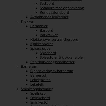
Settbord
Sofabord med oppbevaring
Rundt salongbord
Avslappende lenestoler
Kjøkken
Barmøbler
Barbord
Barkrakker
Kjøkkenøyer og trancherbord
Kjøkkenhyller
Spisegruppe
Spisebord
Spisestoler & kjøkkenstoler
Papirkurver og pedalbøtter
Barnerom
Oppbevaring av barnerom
Barnestol
Lekekjøkken
Leketelt
Sminkeoppbevaring
Speilskap
Sminkebord
Sminkestol