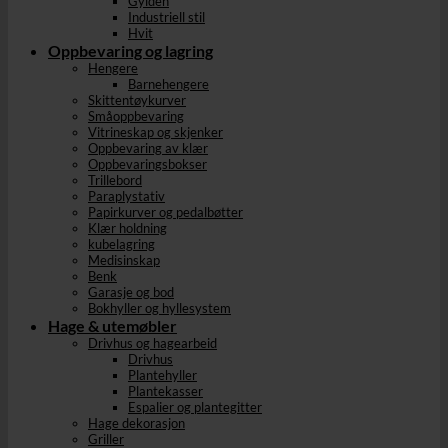
Gylden
Industriell stil
Hvit
Oppbevaring og lagring
Hengere
Barnehengere
Skittentøykurver
Småoppbevaring
Vitrineskap og skjenker
Oppbevaring av klær
Oppbevaringsbokser
Trillebord
Paraplystativ
Papirkurver og pedalbøtter
Klær holdning
kubelagring
Medisinskap
Benk
Garasje og bod
Bokhyller og hyllesystem
Hage & utemøbler
Drivhus og hagearbeid
Drivhus
Plantehyller
Plantekasser
Espalier og plantegitter
Hage dekorasjon
Griller