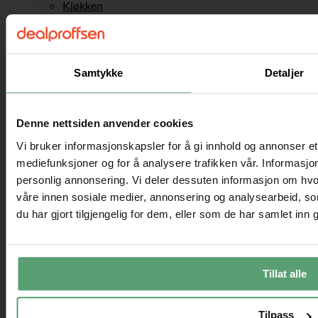
Kjøkken
Kjokkenmaskiner
Kjøkkenutstyr
Postkasse
Trygt hjem
Baderomsartikler
Samtykke
Detaljer
Verktøy for peiser
Vedstativ
Kontor
Denne nettsiden anvender cookies
Kontorstoler
Ergonomiske kontorstoler
Vi bruker informasjonskapsler for å gi innhold og annonser et 
Konferansestoler
mediefunksjoner og for å analysere trafikken vår. Informasjon
Aktiv sitting
personlig annonsering. Vi deler dessuten informasjon om hvo
Sadelstoler
Gaming
våre innen sosiale medier, annonsering og analysearbeid, 
Gamingstoler
du har gjort tilgjengelig for dem, eller som de har samlet inn
Skrivebord
Skuffeseksjoner til kontoret
Bærbar stativ og ståbord
Kontortilbehør
Tillat alle
Sport og fritid
Friluftsliv
Fotballmål
Sandkasser
Tilpass