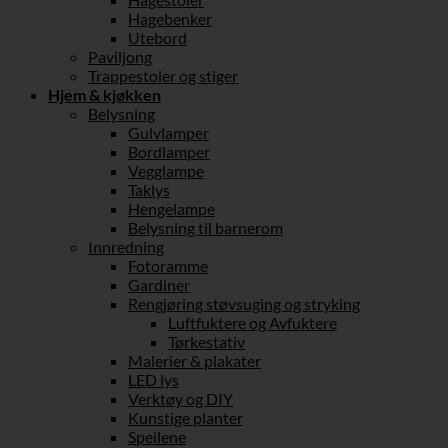
Hagebenker
Utebord
Paviljong
Trappestoler og stiger
Hjem & kjøkken
Belysning
Gulvlamper
Bordlamper
Vegglampe
Taklys
Hengelampe
Belysning til barnerom
Innredning
Fotoramme
Gardiner
Rengjøring støvsuging og stryking
Luftfuktere og Avfuktere
Tørkestativ
Malerier & plakater
LED lys
Verktøy og DIY
Kunstige planter
Speilene