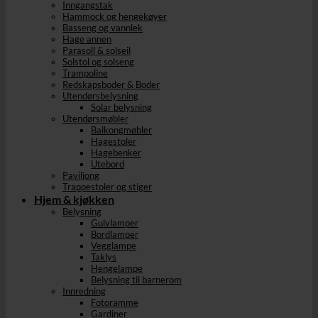
Inngangstak
Hammock og hengekøyer
Basseng og vannlek
Hage annen
Parasoll & solseil
Solstol og solseng
Trampoline
Redskapsboder & Boder
Utendørsbelysning
Solar belysning
Utendørsmøbler
Balkongmøbler
Hagestoler
Hagebenker
Utebord
Paviljong
Trappestoler og stiger
Hjem & kjøkken
Belysning
Gulvlamper
Bordlamper
Vegglampe
Taklys
Hengelampe
Belysning til barnerom
Innredning
Fotoramme
Gardiner