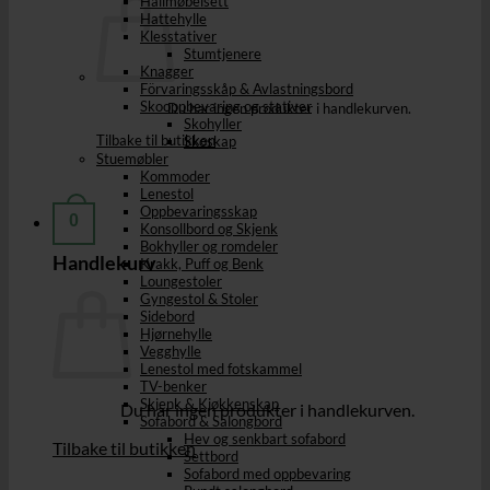
Hallmøbelsett
Hattehylle
Klesstativer
Stumtjenere
Knagger
Förvaringsskåp & Avlastningsbord
Skooppbevaring og stativer
Du har ingen produkter i handlekurven.
Skohyller
Tilbake til butikken
Skoskap
Stuemøbler
Kommoder
Lenestol
Oppbevaringsskap
0
Konsollbord og Skjenk
Bokhyller og romdeler
Handlekurv
Krakk, Puff og Benk
Loungestoler
Gyngestol & Stoler
Sidebord
Hjørnehylle
Vegghylle
Lenestol med fotskammel
TV-benker
Skjenk & Kjøkkenskap
Du har ingen produkter i handlekurven.
Sofabord & Salongbord
Hev og senkbart sofabord
Tilbake til butikken
Settbord
Sofabord med oppbevaring