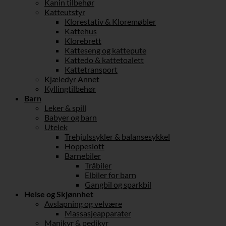
Kanin tilbehør
Katteutstyr
Klorestativ & Kloremøbler
Kattehus
Klorebrett
Katteseng og kattepute
Kattedo & kattetoalett
Kattetransport
Kjæledyr Annet
Kyllingtilbehør
Barn
Leker & spill
Babyer og barn
Utelek
Trehjulssykler & balansesykkel
Hoppeslott
Barnebiler
Tråbiler
Elbiler for barn
Gangbil og sparkbil
Helse og Skjønnhet
Avslapning og velvære
Massasjeapparater
Manikyr & pedikyr