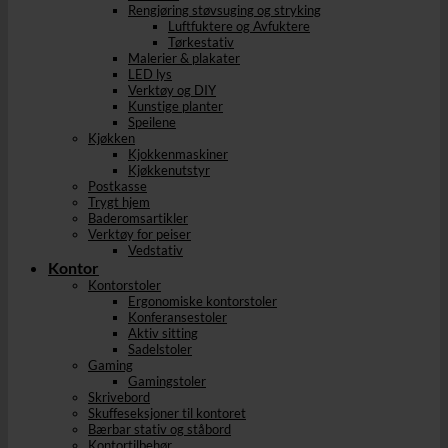
Rengjøring støvsuging og stryking
Luftfuktere og Avfuktere
Tørkestativ
Malerier & plakater
LED lys
Verktøy og DIY
Kunstige planter
Speilene
Kjøkken
Kjokkenmaskiner
Kjøkkenutstyr
Postkasse
Trygt hjem
Baderomsartikler
Verktøy for peiser
Vedstativ
Kontor
Kontorstoler
Ergonomiske kontorstoler
Konferansestoler
Aktiv sitting
Sadelstoler
Gaming
Gamingstoler
Skrivebord
Skuffeseksjoner til kontoret
Bærbar stativ og ståbord
Kontortilbehør