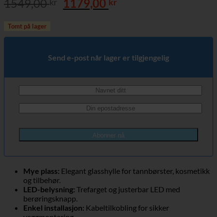
Opprinnelig
Nåværende
1549,00
1179,00
kr
kr
pris
pris
var:
er:
Tomt på lager
1549,00 kr.
1179,00 kr.
Send e-post når lager er tilgjengelig
Abonner nå
Mye plass:
Elegant glasshylle for tannbørster, kosmetikk
og tilbehør.
LED-belysning:
Trefarget og justerbar LED med
berøringsknapp.
Enkel installasjon:
Kabeltilkobling for sikker
veggmontering.