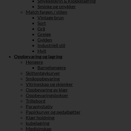
Smykkeskrin & Klokkelagring
Sminke og smykker
Match fargen / stilen
Vintage brun
Sort
Grå
Greige
Gylden
Industriell stil
Hvit
Oppbevaring og lagring
Hengere
Barnehengere
Skittentøykurver
Småoppbevaring
Vitrineskap og skjenker
Oppbevaring av klær
Oppbevaringsbokser
Trillebord
Paraplystativ
Papirkurver og pedalbøtter
Klær holdning
kubelagring
Medisinskap