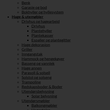
Benk
Garasje og bod
Bokhyller og hyllesystem
Hage & utemøbler
Drivhus og hagearbeid
Drivhus
Plantehyller
Plantekasser
Espalier og plantegitter
Hage dekorasjon
Griller
Inngangstak
Hammock og hengekøyer
Basseng og vannlek
Hage annen
Parasoll & solseil
Solstol og solseng
Trampoline
Redskapsboder & Boder
Utendørsbelysning
Solar belysning
Utendørsmøbler
Balkongmøbler
Hagestoler