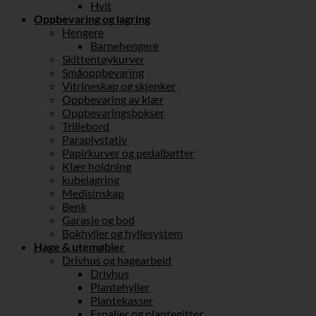
Hvit
Oppbevaring og lagring
Hengere
Barnehengere
Skittentøykurver
Småoppbevaring
Vitrineskap og skjenker
Oppbevaring av klær
Oppbevaringsbokser
Trillebord
Paraplystativ
Papirkurver og pedalbøtter
Klær holdning
kubelagring
Medisinskap
Benk
Garasje og bod
Bokhyller og hyllesystem
Hage & utemøbler
Drivhus og hagearbeid
Drivhus
Plantehyller
Plantekasser
Espalier og plantegitter