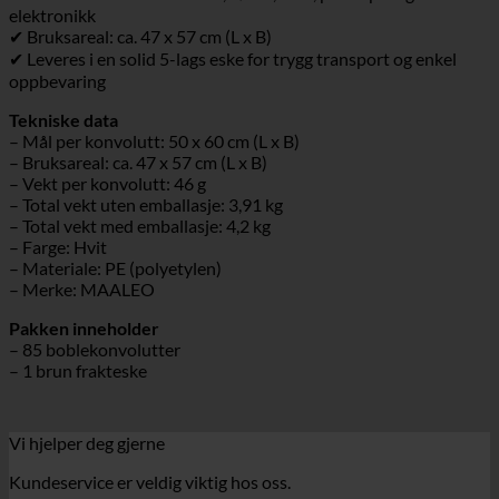
elektronikk
✔ Bruksareal: ca. 47 x 57 cm (L x B)
✔ Leveres i en solid 5-lags eske for trygg transport og enkel
oppbevaring
Tekniske data
– Mål per konvolutt: 50 x 60 cm (L x B)
– Bruksareal: ca. 47 x 57 cm (L x B)
– Vekt per konvolutt: 46 g
– Total vekt uten emballasje: 3,91 kg
– Total vekt med emballasje: 4,2 kg
– Farge: Hvit
– Materiale: PE (polyetylen)
– Merke: MAALEO
Pakken inneholder
– 85 boblekonvolutter
– 1 brun frakteske
Vi hjelper deg gjerne
Kundeservice er veldig viktig hos oss.