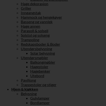
Hage dekorasjon
Griller
Inngangstak
Hammock og hengekøyer
Basseng og vannlek
Hage annen
Parasoll & solseil
Solstol og solseng
Trampoline
Redskapsboder & Boder
Utendørsbelysning
Solar belysning
Utendørsmøbler
Balkongmøbler
Hagestoler
Hagebenker
Utebord
Paviljong
Trappestoler og stiger
Hjem & kjøkken
Belysning
Gulvlamper
Bordlamper