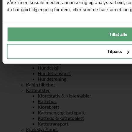
Tredemølle
våre innen sosiale medier, annonsering og analysearbeid, 
Underholdning
du har gjort tilgjengelig for dem, eller som de har samlet inn
Vadebukser
Fest og spill
Strand & basseng
Kjøretøytilbehør
Vesker & håndbagasje
Tillat alle
Kjæledyr
Hundeutstyr
Hundebur
Tilpass
Hundegrind
Hundeseng
Hundeskål
Hundetransport
Hundetrening
Kanin tilbehør
Katteutstyr
Klorestativ & Kloremøbler
Kattehus
Klorebrett
Katteseng og kattepute
Kattedo & kattetoalett
Kattetransport
Kjæledyr Annet