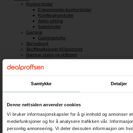
Kontorstoler
Ergonomiske kontorstoler
Konferansestoler
Aktiv sitting
Sadelstoler
Gaming
Gamingstoler
Skrivebord
Skuffeseksjoner til kontoret
Bærbar stativ og ståbord
Kontortilbehør
Sport og fritid
Friluftsliv
Fotballmål
Sandkasser
Samtykke
Detaljer
Husker
Taustiger & Klatrenett
Fjell & camping
Denne nettsiden anvender cookies
Telt
Håndverk & maling
Vi bruker informasjonskapsler for å gi innhold og annonser et 
Sykkelhenger
mediefunksjoner og for å analysere trafikken vår. Informasjon
Treningsutstyr
Hantler & hantelstang
personlig annonsering. Vi deler dessuten informasjon om hvo