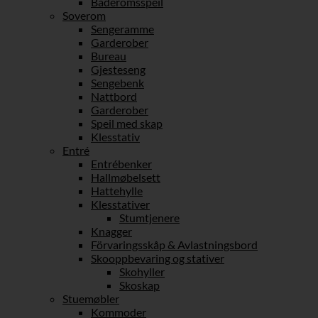
Baderomsspeil
Soverom
Sengeramme
Garderober
Bureau
Gjesteseng
Sengebenk
Nattbord
Garderober
Speil med skap
Klesstativ
Entré
Entrébenker
Hallmøbelsett
Hattehylle
Klesstativer
Stumtjenere
Knagger
Förvaringsskåp & Avlastningsbord
Skooppbevaring og stativer
Skohyller
Skoskap
Stuemøbler
Kommoder