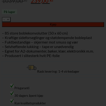
Opprinnelig
Nåværende
1039,00
239,00
pris
pris
var:
er:
På lager
1039,00 kr.
239,00 kr.
Hvite Boblekonvolutter 50 x 60 cm – 85 stk antall
Kjøp
– 85 store boblekonvolutter (50 x 60 cm)
– Kraftige sideforseglinger og støtdempende bobleplast
– Fuktbestandige – skjermer mot smuss og vær
– Selvheftende lukking – tape er unødvendig
– Egnet for A2-dokumenter, bøker, klær, elektronikk m.m.
– Produsert i slitesterk hvit PE-folie
Rask levering: 1-4 virkedager
Prisgaranti
30 dagers åpent kjøp
Kun kvalitetsprodukter