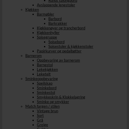
Rundt salongbord
Avslappende lenestoler
Kjøkken
Barmøbler
Barbord
Barkrakker
Kjøkkenøyer og trancherbord
Kjøkkenhyller
Spisegruppe
Spisebord
Spisestoler & kjøkkenstoler
Papirkurver og pedalbøtter
Barnerom
Oppbevaring av barnerom
Barnestol
Lekekjøkken
Leketelt
Sminkeoppbevaring
Speilskap
Sminkebord
Sminkestol
Smykkeskrin & Klokkelagring
Sminke og smykker
Match fargen / stilen
Vintage brun
Sort
Grå
Greige