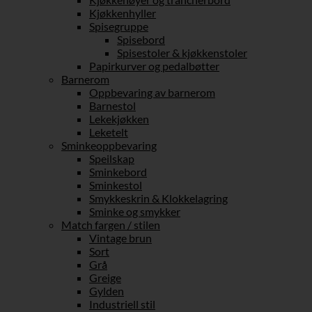
Kjøkkenhyller
Spisegruppe
Spisebord
Spisestoler & kjøkkenstoler
Papirkurver og pedalbøtter
Barnerom
Oppbevaring av barnerom
Barnestol
Lekekjøkken
Leketelt
Sminkeoppbevaring
Speilskap
Sminkebord
Sminkestol
Smykkeskrin & Klokkelagring
Sminke og smykker
Match fargen / stilen
Vintage brun
Sort
Grå
Greige
Gylden
Industriell stil