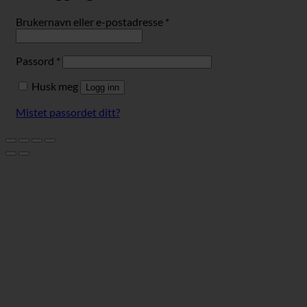
Påkrevd
Brukernavn eller e-postadresse
*
Påkrevd
Passord
*
Husk meg
Logg inn
Mistet passordet ditt?