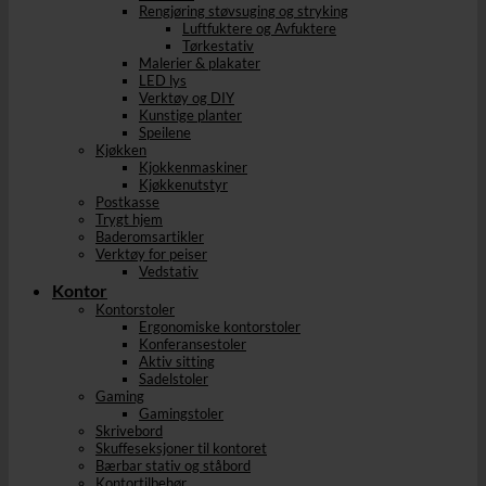
Rengjøring støvsuging og stryking
Luftfuktere og Avfuktere
Tørkestativ
Malerier & plakater
LED lys
Verktøy og DIY
Kunstige planter
Speilene
Kjøkken
Kjokkenmaskiner
Kjøkkenutstyr
Postkasse
Trygt hjem
Baderomsartikler
Verktøy for peiser
Vedstativ
Kontor
Kontorstoler
Ergonomiske kontorstoler
Konferansestoler
Aktiv sitting
Sadelstoler
Gaming
Gamingstoler
Skrivebord
Skuffeseksjoner til kontoret
Bærbar stativ og ståbord
Kontortilbehør