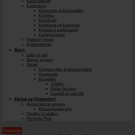
Kanin tilbehør
Katteutstyr
Klorestativ & Kloremøbler
Kattehus
Klorebrett
Katteseng og kattepute
Kattedo & kattetoalett
Kattetransport
Kjæledyr Annet
Kyllingtilbehør
Barn
Leker & spill
Babyer og barn
Utelek
Trehjulssykler & balansesykkel
Hoppeslott
Barnebiler
Tråbiler
Elbiler for barn
Gangbil og sparkbil
Helse og Skjønnhet
Avslapning og velvære
Massasjeapparater
Manikyr & pedikyr
Personlig Pleie
Kampanje