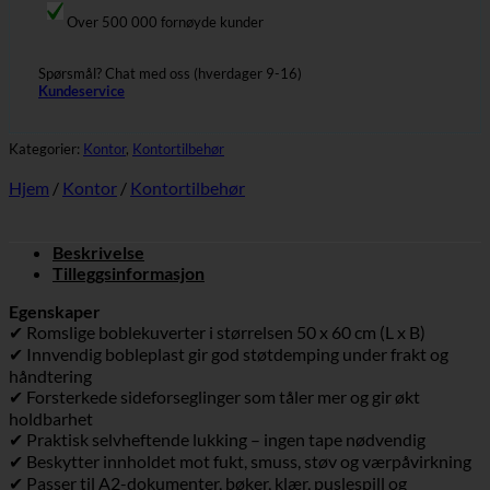
Over 500 000 fornøyde kunder
Spørsmål? Chat med oss (hverdager 9-16)
Kundeservice
Kategorier:
Kontor
,
Kontortilbehør
Hjem
/
Kontor
/
Kontortilbehør
Beskrivelse
Tilleggsinformasjon
Egenskaper
✔ Romslige boblekuverter i størrelsen 50 x 60 cm (L x B)
✔ Innvendig bobleplast gir god støtdemping under frakt og
håndtering
✔ Forsterkede sideforseglinger som tåler mer og gir økt
holdbarhet
✔ Praktisk selvheftende lukking – ingen tape nødvendig
✔ Beskytter innholdet mot fukt, smuss, støv og værpåvirkning
✔ Passer til A2-dokumenter, bøker, klær, puslespill og