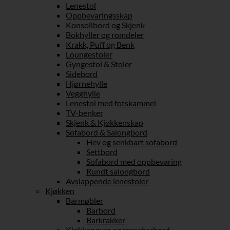
Lenestol
Oppbevaringsskap
Konsollbord og Skjenk
Bokhyller og romdeler
Krakk, Puff og Benk
Loungestoler
Gyngestol & Stoler
Sidebord
Hjørnehylle
Vegghylle
Lenestol med fotskammel
TV-benker
Skjenk & Kjøkkenskap
Sofabord & Salongbord
Hev og senkbart sofabord
Settbord
Sofabord med oppbevaring
Rundt salongbord
Avslappende lenestoler
Kjøkken
Barmøbler
Barbord
Barkrakker
Kjøkkenøyer og trancherbord