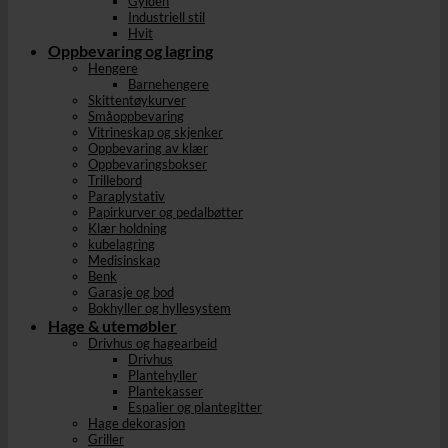
Gylden
Industriell stil
Hvit
Oppbevaring og lagring
Hengere
Barnehengere
Skittentøykurver
Småoppbevaring
Vitrineskap og skjenker
Oppbevaring av klær
Oppbevaringsbokser
Trillebord
Paraplystativ
Papirkurver og pedalbøtter
Klær holdning
kubelagring
Medisinskap
Benk
Garasje og bod
Bokhyller og hyllesystem
Hage & utemøbler
Drivhus og hagearbeid
Drivhus
Plantehyller
Plantekasser
Espalier og plantegitter
Hage dekorasjon
Griller