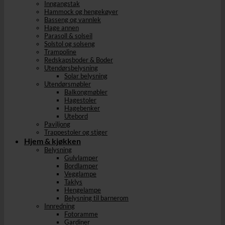
Inngangstak
Hammock og hengekøyer
Basseng og vannlek
Hage annen
Parasoll & solseil
Solstol og solseng
Trampoline
Redskapsboder & Boder
Utendørsbelysning
Solar belysning
Utendørsmøbler
Balkongmøbler
Hagestoler
Hagebenker
Utebord
Paviljong
Trappestoler og stiger
Hjem & kjøkken
Belysning
Gulvlamper
Bordlamper
Vegglampe
Taklys
Hengelampe
Belysning til barnerom
Innredning
Fotoramme
Gardiner