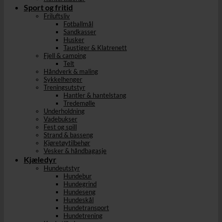
Sport og fritid
Friluftsliv
Fotballmål
Sandkasser
Husker
Taustiger & Klatrenett
Fjell & camping
Telt
Håndverk & maling
Sykkelhenger
Treningsutstyr
Hantler & hantelstang
Tredemølle
Underholdning
Vadebukser
Fest og spill
Strand & basseng
Kjøretøytilbehør
Vesker & håndbagasje
Kjæledyr
Hundeutstyr
Hundebur
Hundegrind
Hundeseng
Hundeskål
Hundetransport
Hundetrening