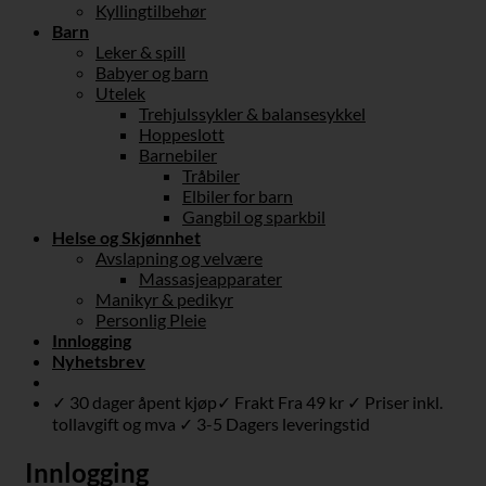
Kyllingtilbehør
Barn
Leker & spill
Babyer og barn
Utelek
Trehjulssykler & balansesykkel
Hoppeslott
Barnebiler
Tråbiler
Elbiler for barn
Gangbil og sparkbil
Helse og Skjønnhet
Avslapning og velvære
Massasjeapparater
Manikyr & pedikyr
Personlig Pleie
Innlogging
Nyhetsbrev
✓ 30 dager åpent kjøp✓ Frakt Fra 49 kr ✓ Priser inkl.
tollavgift og mva ✓ 3-5 Dagers leveringstid
Innlogging