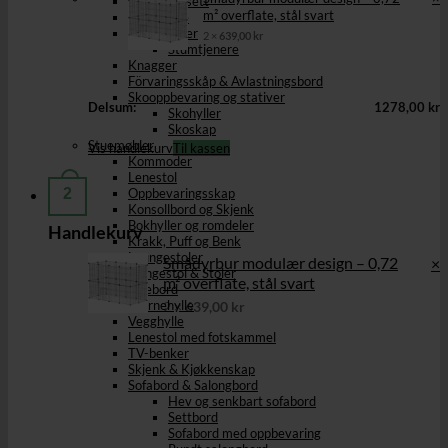
Hallmøbelsett
m² overflate, stål svart
Hattehylle
Klesstativer
2 ×
639,00
kr
Stumtjenere
Knagger
Förvaringsskåp & Avlastningsbord
Skooppbevaring og stativer
Delsum:
1278,00
kr
Skohyller
Skoskap
Stuemøbler
Vis handlekurv
Til kassen
Kommoder
Lenestol
2
Oppbevaringsskap
Konsollbord og Skjenk
Bokhyller og romdeler
Handlekurv
Krakk, Puff og Benk
Loungestoler
Smådyrbur modulær design – 0,72
×
Gyngestol & Stoler
m² overflate, stål svart
Sidebord
Hjørnehylle
2 ×
639,00
kr
Vegghylle
Lenestol med fotskammel
TV-benker
Skjenk & Kjøkkenskap
Sofabord & Salongbord
Hev og senkbart sofabord
Settbord
Sofabord med oppbevaring