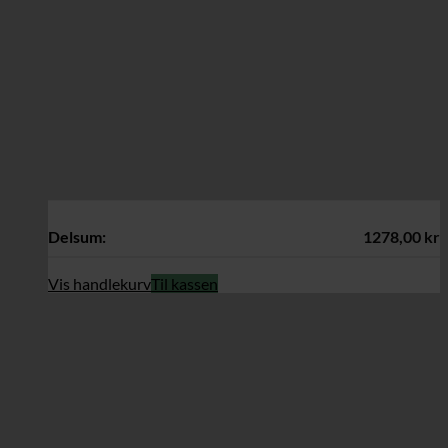
Delsum:
1278,00
kr
Vis handlekurv
Til kassen