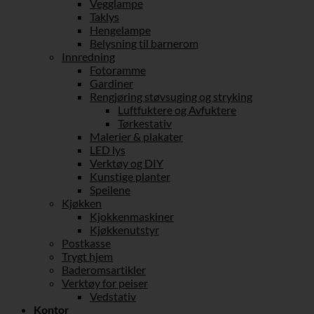
Vegglampe
Taklys
Hengelampe
Belysning til barnerom
Innredning
Fotoramme
Gardiner
Rengjøring støvsuging og stryking
Luftfuktere og Avfuktere
Tørkestativ
Malerier & plakater
LED lys
Verktøy og DIY
Kunstige planter
Speilene
Kjøkken
Kjokkenmaskiner
Kjøkkenutstyr
Postkasse
Trygt hjem
Baderomsartikler
Verktøy for peiser
Vedstativ
Kontor