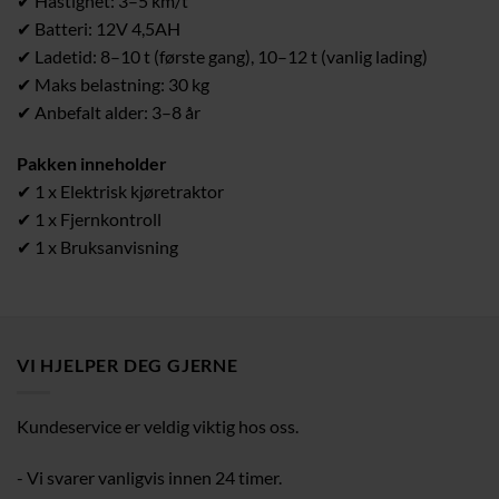
✔ Hastighet: 3–5 km/t
✔ Batteri: 12V 4,5AH
✔ Ladetid: 8–10 t (første gang), 10–12 t (vanlig lading)
✔ Maks belastning: 30 kg
✔ Anbefalt alder: 3–8 år
Pakken inneholder
✔ 1 x Elektrisk kjøret­raktor
✔ 1 x Fjernkontroll
✔ 1 x Bruksanvisning
VI HJELPER DEG GJERNE
Kundeservice er veldig viktig hos oss.
- Vi svarer vanligvis innen 24 timer.