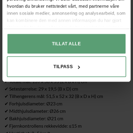
✔ Seks gripevennlige hjul takler ulike terreng som grus, gress
hvordan du bruker nettstedet vårt, med partnerne våre
og sement
innen sosiale medier, annonsering og analysearbeid, som
✔ Kraftig 12V-batteri gir opptil 60 minutters kjøreglede
kan kombinere den med annen informasjon du har gjort
✔ Mykstartfunksjon for økt sikkerhet
tilgjengelig for dem, eller som de har samlet inn gjennom
✔ Realistisk design med lyd, lys og MP3-musikk for en
din bruk av tjenestene deres.
oppslukende opplevelse
TILLAT ALLE
✔ Montering kreves
Tekniske data
✔ Farge: Grønn
TILPASS
✔ Materiale: Plast, metall
✔ Totale mål: 139 x 58 x 55 (L x B x H) cm
✔ Setestørrelse: 29 x 19,5 (B x D) cm
✔ Tilhengerens mål: 51,5 x 52 x 32 (B x D x H) cm
✔ Forhjulsdiameter: Ø23 cm
✔ Midthjulsdiameter: Ø26 cm
✔ Bakhjulsdiameter: Ø21 cm
✔ Fjernkontrollens rekkevidde: ≤15 m