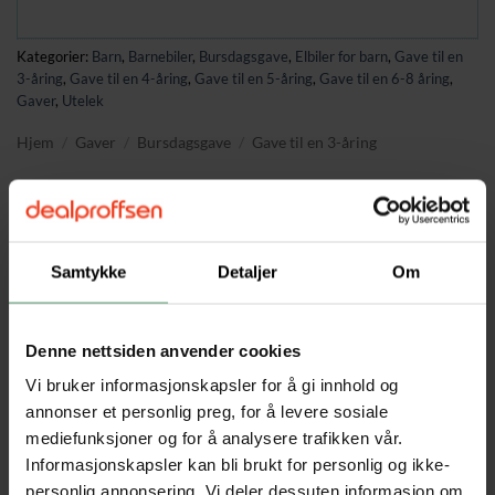
Kategorier:
Barn
,
Barnebiler
,
Bursdagsgave
,
Elbiler for barn
,
Gave til en
3-åring
,
Gave til en 4-åring
,
Gave til en 5-åring
,
Gave til en 6-8 åring
,
Gaver
,
Utelek
Hjem
/
Gaver
/
Bursdagsgave
/
Gave til en 3-åring
BESKRIVELSE
Samtykke
Detaljer
Om
TILLEGGSINFORMASJON
Denne nettsiden anvender cookies
Funksjoner
Vi bruker informasjonskapsler for å gi innhold og
✔ Avtakbar tilhenger for transport av gjenstander, rollespill
annonser et personlig preg, for å levere sosiale
og ekstra oppbevaring
mediefunksjoner og for å analysere trafikken vår.
✔ To kjøremoduser – barna kan kjøre selv eller styres av
Informasjonskapsler kan bli brukt for personlig og ikke-
foreldre via fjernkontroll
personlig annonsering. Vi deler dessuten informasjon om