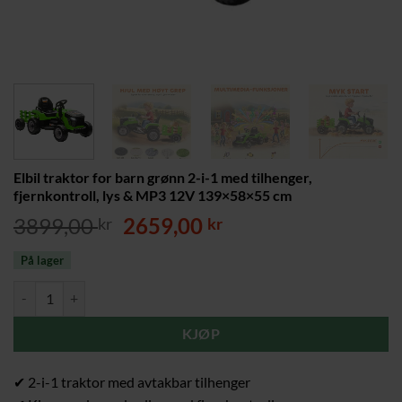
Elbil traktor for barn grønn 2-i-1 med tilhenger,
fjernkontroll, lys & MP3 12V 139×58×55 cm
Opprinnelig
Nåværende
3899,00
2659,00
kr
kr
pris
pris
På lager
var:
er:
3899,00 kr.
2659,00 kr.
Elbil traktor for barn grønn 2-i-1 med tilhenger, fjernkontroll, lys 
KJØP
✔ 2-i-1 traktor med avtakbar tilhenger