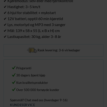
✔ Kjøremodus: selv eller med fjernkontroll
✔ Hastighet: 3–5 km/t
✔ 6 hjul for stabilitet + mykstart
✔ 12V batteri, opptil 60 min kjøretid
✔ Lys, motorlyd og MP3 med 3 sanger
✔ Mål: 139 x 58 x 55 (L x B x H) cm
✔ Lastkapasitet: 30 kg, alder 3–8 år
Rask levering: 3-6 virkedager
Prisgaranti
30 dagers åpent kjøp
Kun kvalitetsprodukter
Over 500 000 fornøyde kunder
Spørsmål? Chat med oss (hverdager 9-16)
KUNDESERVICE