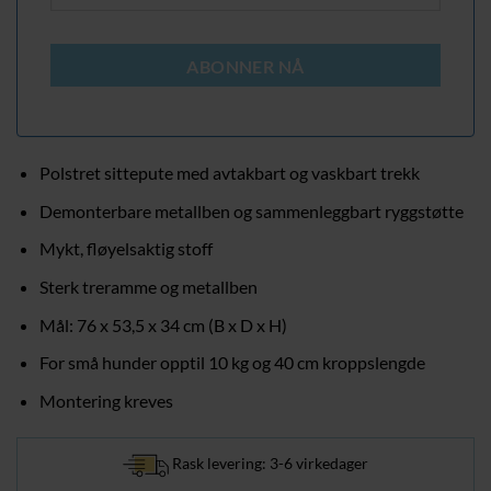
ABONNER NÅ
Polstret sittepute med avtakbart og vaskbart trekk
Demonterbare metallben og sammenleggbart ryggstøtte
Mykt, fløyelsaktig stoff
Sterk treramme og metallben
Mål: 76 x 53,5 x 34 cm (B x D x H)
For små hunder opptil 10 kg og 40 cm kroppslengde
Montering kreves
Rask levering: 3-6 virkedager