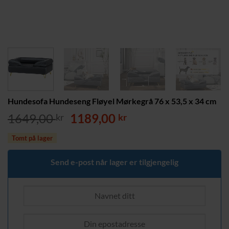
Hundesofa Hundeseng Fløyel Mørkegrå 76 x 53,5 x 34 cm
Opprinnelig
Nåværende
1649,00
1189,00
kr
kr
pris
pris
Tomt på lager
var:
er:
1649,00 kr.
1189,00 kr.
Send e-post når lager er tilgjengelig