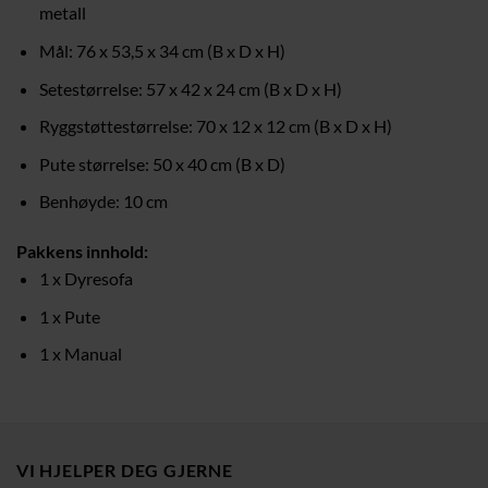
metall
Mål: 76 x 53,5 x 34 cm (B x D x H)
Setestørrelse: 57 x 42 x 24 cm (B x D x H)
Ryggstøttestørrelse: 70 x 12 x 12 cm (B x D x H)
Pute størrelse: 50 x 40 cm (B x D)
Benhøyde: 10 cm
Pakkens innhold:
1 x Dyresofa
1 x Pute
1 x Manual
VI HJELPER DEG GJERNE