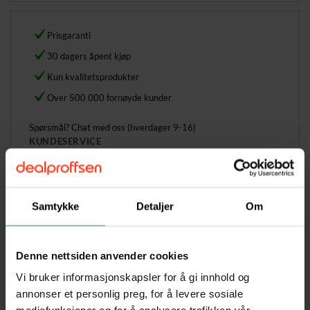
Prisgaranti
30 dagers åpent kjøp
Kun kvalitetsprodukter
Over 500 000 fornøyde kunder
Spørsmål? Chat med oss (hverdager 9-16)
KUNDESERVICE
Kategorier:
Hundeseng
,
Hundeutstyr
,
Kjæledyr
Stikkord:
AS
Samtykke
Detaljer
Om
Hjem
/
Kjæledyr
/
Hundeutstyr
/
Hundeseng
Denne nettsiden anvender cookies
Vi bruker informasjonskapsler for å gi innhold og
annonser et personlig preg, for å levere sosiale
BESKRIVELSE