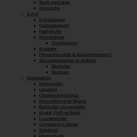
Speil med skap
Klesstativ
Entré
Entrébenker
Hallmøbelsett
Hattehylle
Klesstativer
Stumtjenere
Knagger
Förvaringsskåp & Avlastningsbord
Skooppbevaring og stativer
Skohyller
Skoskap
Stuemøbler
Kommoder
Lenestol
Oppbevaringsskap
Konsollbord og Skjenk
Bokhyller og romdeler
Krakk, Puff og Benk
Loungestoler
Gyngestol & Stoler
Sidebord
Hjørnehylle