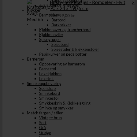
Rundt salongbord
Bokhylle 6-etasjes - Romdeler - Hvit
×
Avslappende lenestoler
70 x 24 x 190,5 cm
Kjøkken
Barmøbler
1 ×
999,00
kr
Barbord
Barkrakker
Kjøkkenøyer og trancherbord
Kjøkkenhyller
Spisegruppe
Spisebord
Spisestoler & kjøkkenstoler
Papirkurver og pedalbøtter
Barnerom
Oppbevaring av barnerom
Barnestol
Lekekjøkken
Leketelt
Sminkeoppbevaring
Speilskap
Sminkebord
Sminkestol
Smykkeskrin & Klokkelagring
Sminke og smykker
Match fargen / stilen
Vintage brun
Sort
Grå
Greige