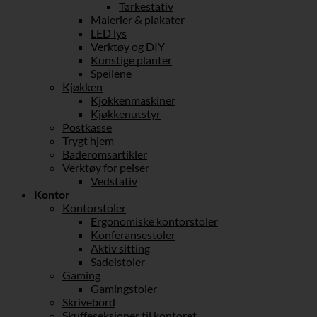
Tørkestativ
Malerier & plakater
LED lys
Verktøy og DIY
Kunstige planter
Speilene
Kjøkken
Kjokkenmaskiner
Kjøkkenutstyr
Postkasse
Trygt hjem
Baderomsartikler
Verktøy for peiser
Vedstativ
Kontor
Kontorstoler
Ergonomiske kontorstoler
Konferansestoler
Aktiv sitting
Sadelstoler
Gaming
Gamingstoler
Skrivebord
Skuffeseksjoner til kontoret