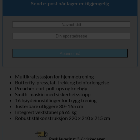
Send e-post når lager er tilgjengelig
Abonner nå
Multikraftstasjon for hjemmetrening
Butterfly-press, lat-trekk og beinforlengelse
Preacher-curl, pull-ups og knebøy
Smith-maskin med sikkerhetsstopp
16 høydeinnstillinger for trygg trening
Justerbare utliggere 30–165 cm
Integrert vektstabel på 65 kg
Robust stålkonstruksjon 220 x 210 x 215 cm
Rask levering: 3-6 virkedager