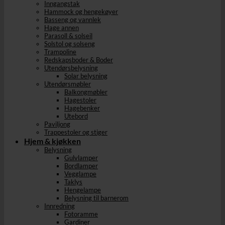
Inngangstak
Hammock og hengekøyer
Basseng og vannlek
Hage annen
Parasoll & solseil
Solstol og solseng
Trampoline
Redskapsboder & Boder
Utendørsbelysning
Solar belysning
Utendørsmøbler
Balkongmøbler
Hagestoler
Hagebenker
Utebord
Paviljong
Trappestoler og stiger
Hjem & kjøkken
Belysning
Gulvlamper
Bordlamper
Vegglampe
Taklys
Hengelampe
Belysning til barnerom
Innredning
Fotoramme
Gardiner