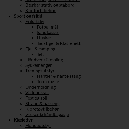
Bærbar stativ og ståbord
Kontortilbehør
Sport og fritid
Friluftsliv
Fotballmål
Sandkasser
Husker
Taustiger & Klatrenett
Fjell & camping
Telt
Håndverk & maling
Sykkelhenger
Treningsutstyr
Hantler & hantelstang
Tredemølle
Underholdning
Vadebukser
Fest og spill
Strand & basseng
Kjøretøytilbehør
Vesker & håndbagasje
Kjæledyr
Hundeutstyr