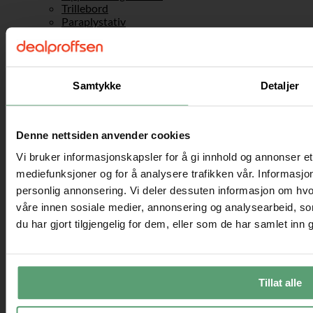
Trillebord
Paraplystativ
Papirkurver og pedalbøtter
Klær holdning
kubelagring
Medisinskap
Samtykke
Detaljer
Benk
Garasje og bod
Bokhyller og hyllesystem
Hage & utemøbler
Denne nettsiden anvender cookies
Drivhus og hagearbeid
Drivhus
Vi bruker informasjonskapsler for å gi innhold og annonser et 
Plantehyller
mediefunksjoner og for å analysere trafikken vår. Informasjon
Plantekasser
personlig annonsering. Vi deler dessuten informasjon om hvo
Espalier og plantegitter
Hage dekorasjon
våre innen sosiale medier, annonsering og analysearbeid, 
Griller
du har gjort tilgjengelig for dem, eller som de har samlet inn
Inngangstak
Hammock og hengekøyer
Basseng og vannlek
Hage annen
Tillat alle
Parasoll & solseil
Solstol og solseng