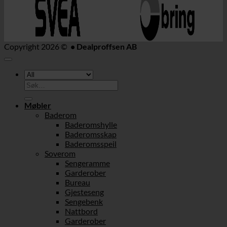
Copyright 2026 ©
• Dealproffsen AB
Søk
etter:
Møbler
Baderom
Baderomshylle
Baderomsskap
Baderomsspeil
Soverom
Sengeramme
Garderober
Bureau
Gjesteseng
Sengebenk
Nattbord
Garderober