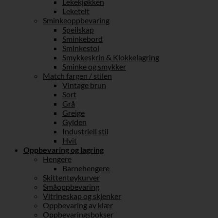
Lekekjøkken
Leketelt
Sminkeoppbevaring
Speilskap
Sminkebord
Sminkestol
Smykkeskrin & Klokkelagring
Sminke og smykker
Match fargen / stilen
Vintage brun
Sort
Grå
Greige
Gylden
Industriell stil
Hvit
Oppbevaring og lagring
Hengere
Barnehengere
Skittentøykurver
Småoppbevaring
Vitrineskap og skjenker
Oppbevaring av klær
Oppbevaringsbokser