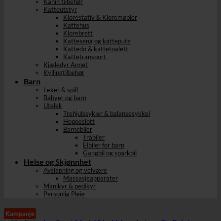
Kanin tilbehør
Katteutstyr
Klorestativ & Kloremøbler
Kattehus
Klorebrett
Katteseng og kattepute
Kattedo & kattetoalett
Kattetransport
Kjæledyr Annet
Kyllingtilbehør
Barn
Leker & spill
Babyer og barn
Utelek
Trehjulssykler & balansesykkel
Hoppeslott
Barnebiler
Tråbiler
Elbiler for barn
Gangbil og sparkbil
Helse og Skjønnhet
Avslapning og velvære
Massasjeapparater
Manikyr & pedikyr
Personlig Pleie
Kampanje