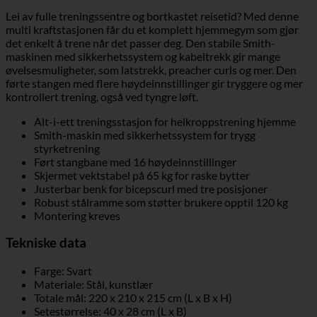
Lei av fulle treningssentre og bortkastet reisetid? Med denne
multi kraftstasjonen får du et komplett hjemmegym som gjør
det enkelt å trene når det passer deg. Den stabile Smith-
maskinen med sikkerhetssystem og kabeltrekk gir mange
øvelsesmuligheter, som latstrekk, preacher curls og mer. Den
førte stangen med flere høydeinnstillinger gir tryggere og mer
kontrollert trening, også ved tyngre løft.
Alt-i-ett treningsstasjon for helkroppstrening hjemme
Smith-maskin med sikkerhetssystem for trygg
styrketrening
Ført stangbane med 16 høydeinnstillinger
Skjermet vektstabel på 65 kg for raske bytter
Justerbar benk for bicepscurl med tre posisjoner
Robust stålramme som støtter brukere opptil 120 kg
Montering kreves
Tekniske data
Farge: Svart
Materiale: Stål, kunstlær
Totale mål: 220 x 210 x 215 cm (L x B x H)
Setestørrelse: 40 x 28 cm (L x B)