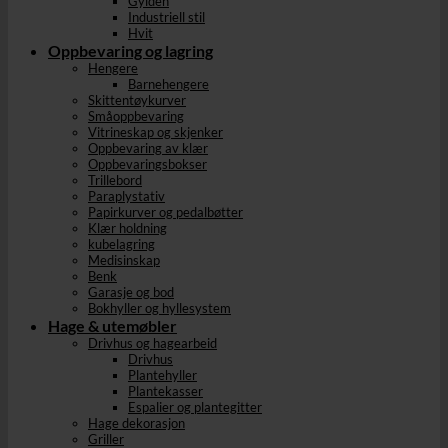
Gylden
Industriell stil
Hvit
Oppbevaring og lagring
Hengere
Barnehengere
Skittentøykurver
Småoppbevaring
Vitrineskap og skjenker
Oppbevaring av klær
Oppbevaringsbokser
Trillebord
Paraplystativ
Papirkurver og pedalbøtter
Klær holdning
kubelagring
Medisinskap
Benk
Garasje og bod
Bokhyller og hyllesystem
Hage & utemøbler
Drivhus og hagearbeid
Drivhus
Plantehyller
Plantekasser
Espalier og plantegitter
Hage dekorasjon
Griller