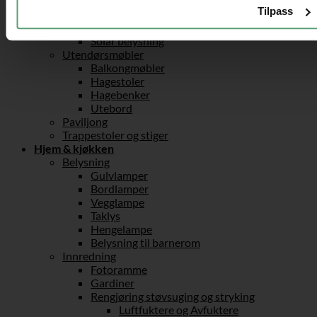
Trampoline
Tilpass
Redskapsboder & Boder
Utendørsbelysning
Solar belysning
Utendørsmøbler
Balkongmøbler
Hagestoler
Hagebenker
Utebord
Paviljong
Trappestoler og stiger
Hjem & kjøkken
Belysning
Gulvlamper
Bordlamper
Vegglampe
Taklys
Hengelampe
Belysning til barnerom
Innredning
Fotoramme
Gardiner
Rengjøring støvsuging og stryking
Luftfuktere og Avfuktere