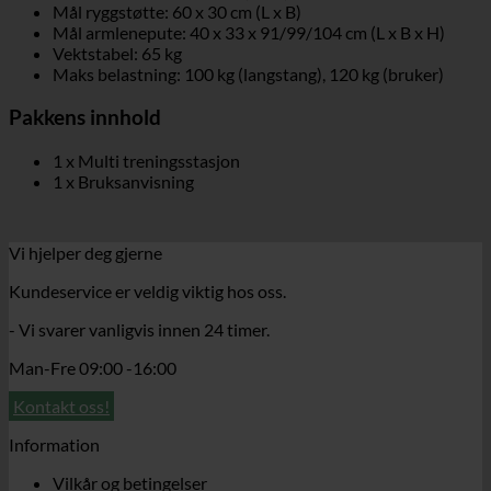
Mål ryggstøtte: 60 x 30 cm (L x B)
Mål armlenepute: 40 x 33 x 91/99/104 cm (L x B x H)
Vektstabel: 65 kg
Maks belastning: 100 kg (langstang), 120 kg (bruker)
Pakkens innhold
1 x Multi treningsstasjon
1 x Bruksanvisning
Vi hjelper deg gjerne
Kundeservice er veldig viktig hos oss.
- Vi svarer vanligvis innen 24 timer.
Man-Fre 09:00 -16:00
Kontakt oss!
Information
Vilkår og betingelser