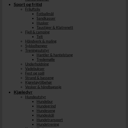
Sport og fritid
Friluftsliv
Fotballmål
Sandkasser
Husker
Taustiger & Klatrenett
Fjell & camping
Telt
Håndverk & maling
Sykkelhenger
Treningsutstyr
Hantler & hantelstang
Tredemølle
Underholdning
Vadebukser
Fest og spill
Strand & basseng
Kjøretøytilbehør
Vesker & håndbagasje
Kjæledyr
Hundeutstyr
Hundebur
Hundegrind
Hundeseng
Hundeskål
Hundetransport
Hundetrening