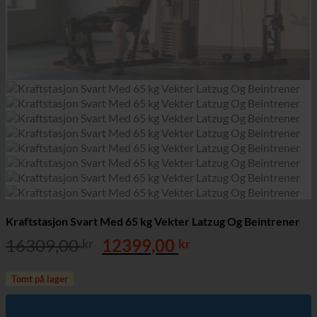
Kraftstasjon Svart Med 65 kg Vekter Latzug Og Beintrener
Opprinnelig
Nåværende
16309,00
12399,00
kr
kr
pris
pris
var:
er:
Tomt på lager
16309,00 kr.
12399,00 kr.