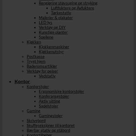
Rengjøring støvsuging og stryking
Luftfuktere og Avfuktere
Tørkestativ
Malerier & plakater
LED lys
Verktøy og DIY
Kunstige planter
Speilene
Kjøkken
Kjokkenmaskiner
Kjøkkenutstyr
Postkasse
Trygt hjem
Baderomsartikler
Verktøy for peiser
Vedstativ
Kontor
Kontorstoler
Ergonomiske kontorstoler
Konferansestoler
Aktiv sitting
Sadelstoler
Gaming
Gamingstoler
Skrivebord
Skuffeseksjoner til kontoret
Bærbar stativ og ståbord
Kontortilbehør