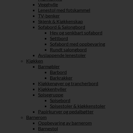
Vegghylle
Lenestol med fotskammel
TV-benker
Skjenk & Kjøkkenskap
Sofabord & Salongbord
Hev og senkbart sofabord
Settbord
Sofabord med oppbevaring
Rundt salongbord
Avslappende lenestoler
Kjøkken
Barmøbler
Barbord
Barkrakker
Kjøkkenøyer og trancherbord
Kjøkkenhyller
Spisegruppe
Spisebord
Spisestoler & kjøkkenstoler
Papirkurver og pedalbøtter
Barnerom
Oppbevaring av barnerom
Barnestol