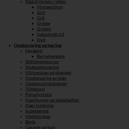
Match fargen / stilen
Vintage brun
Sort
Grå
Greige
Gylden
Industriell stil
Hvit
Oppbevaring og lagring
Hengere
Barnehengere
Skittentøykurver
Småoppbevaring
Vitrineskap og skjenker
Oppbevaring av klær
Oppbevaringsbokser
Trillebord
Paraplystativ
Papirkurver og pedalbøtter
Klær holdning
kubelagring
Medisinskap
Benk
Garasje og bod