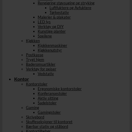
Rengjøring støvsuging og stryking
Luftfuktere og Avfuktere
Tørkestativ
Malerier & plakater
LED lys
Verktøy og DIY
Kunstige planter
Speilene
Kjøkken
Kjokkenmaskiner
Kjøkkenutstyr
Postkasse
Trygt hjem
Baderomsartikler
Verktøy for peiser
Vedstativ
Kontor
Kontorstoler
Ergonomiske kontorstoler
Konferansestoler
Aktiv sitting
Sadelstoler
Gaming
Gamingstoler
Skrivebord
Skuffeseksjoner til kontoret
Bærbar stativ og ståbord
Kontortilbehør