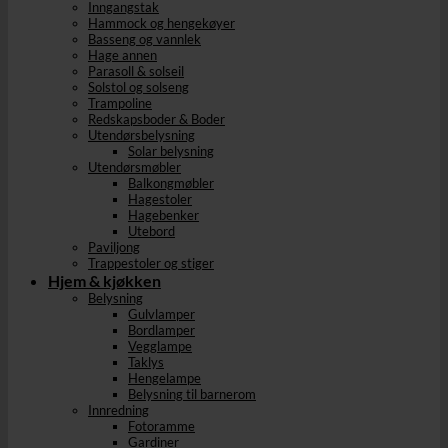
Inngangstak
Hammock og hengekøyer
Basseng og vannlek
Hage annen
Parasoll & solseil
Solstol og solseng
Trampoline
Redskapsboder & Boder
Utendørsbelysning
Solar belysning
Utendørsmøbler
Balkongmøbler
Hagestoler
Hagebenker
Utebord
Paviljong
Trappestoler og stiger
Hjem & kjøkken
Belysning
Gulvlamper
Bordlamper
Vegglampe
Taklys
Hengelampe
Belysning til barnerom
Innredning
Fotoramme
Gardiner