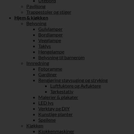
Utebord
Paviljong
Trappestoler og stiger
Hjem & kjøkken
Belysning
Gulvlamper
Bordlamper
Vegglampe
Taklys
Hengelampe
Belysning til barnerom
Innredning
Fotoramme
Gardiner
Rengjøring støvsuging og stryking
Luftfuktere og Avfuktere
Tørkestativ
Malerier & plakater
LED lys
Verktøy og DIY
Kunstige planter
Speilene
Kjøkken
Kjokkenmaskiner