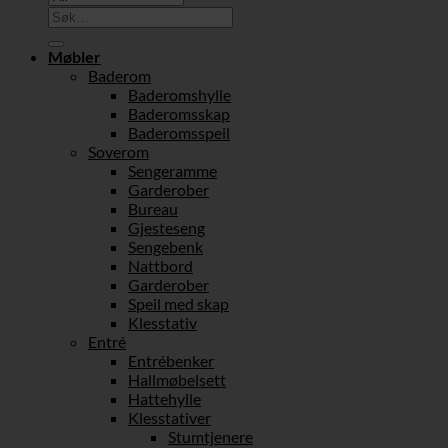
Søk
etter:
Møbler
Baderom
Baderomshylle
Baderomsskap
Baderomsspeil
Soverom
Sengeramme
Garderober
Bureau
Gjesteseng
Sengebenk
Nattbord
Garderober
Speil med skap
Klesstativ
Entré
Entrébenker
Hallmøbelsett
Hattehylle
Klesstativer
Stumtjenere