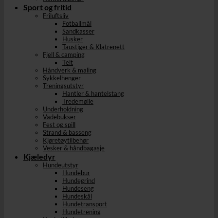
Sport og fritid
Friluftsliv
Fotballmål
Sandkasser
Husker
Taustiger & Klatrenett
Fjell & camping
Telt
Håndverk & maling
Sykkelhenger
Treningsutstyr
Hantler & hantelstang
Tredemølle
Underholdning
Vadebukser
Fest og spill
Strand & basseng
Kjøretøytilbehør
Vesker & håndbagasje
Kjæledyr
Hundeutstyr
Hundebur
Hundegrind
Hundeseng
Hundeskål
Hundetransport
Hundetrening