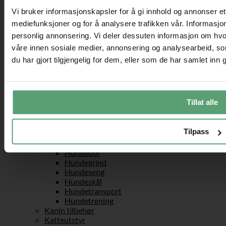
Fjell & camping
Vi bruker informasjonskapsler for å gi innhold og annonser et 
Telt
mediefunksjoner og for å analysere trafikken vår. Informasjon
Håndverk & maling
personlig annonsering. Vi deler dessuten informasjon om hvo
Sykkelhenger
Treningsutstyr
våre innen sosiale medier, annonsering og analysearbeid, 
Hantler & hantelstang
du har gjort tilgjengelig for dem, eller som de har samlet inn
Tredemølle
Underholdning
Vadebukser
Fest og spill
Tillat alle
Strand & basseng
Kjøretøytilbehør
Vesker & håndbagasje
Tilpass
Kjæledyr
Hundeutstyr
Hundebur
Hundegrind
Hundeseng
Hundeskål
Hundetransport
Hundetrening
Kanin tilbehør
Katteutstyr