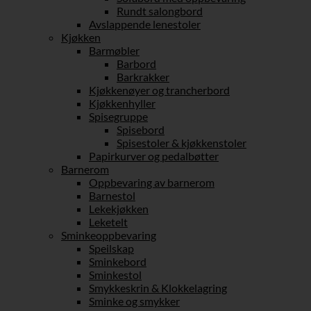
Rundt salongbord
Avslappende lenestoler
Kjøkken
Barmøbler
Barbord
Barkrakker
Kjøkkenøyer og trancherbord
Kjøkkenhyller
Spisegruppe
Spisebord
Spisestoler & kjøkkenstoler
Papirkurver og pedalbøtter
Barnerom
Oppbevaring av barnerom
Barnestol
Lekekjøkken
Leketelt
Sminkeoppbevaring
Speilskap
Sminkebord
Sminkestol
Smykkeskrin & Klokkelagring
Sminke og smykker