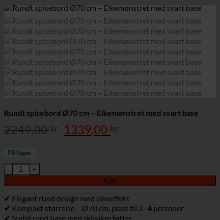
Rundt spisebord Ø70 cm – Eikemønstret med svart base
Opprinnelig
Nåværende
2249,00
1339,00
kr
kr
pris
pris
var:
er:
På lager
2249,00 kr.
1339,00 kr.
Rundt spisebord Ø70 cm – Eikemønstret med svart base antall
Kjøp
✔ Elegant rund design med eikeeffekt
✔ Kompakt størrelse – Ø70 cm, plass til 2–4 personer
✔ Stabil rund base med sklisikre føtter