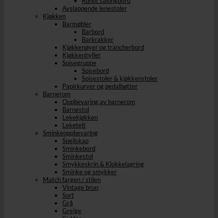
Rundt salongbord
Avslappende lenestoler
Kjøkken
Barmøbler
Barbord
Barkrakker
Kjøkkenøyer og trancherbord
Kjøkkenhyller
Spisegruppe
Spisebord
Spisestoler & kjøkkenstoler
Papirkurver og pedalbøtter
Barnerom
Oppbevaring av barnerom
Barnestol
Lekekjøkken
Leketelt
Sminkeoppbevaring
Speilskap
Sminkebord
Sminkestol
Smykkeskrin & Klokkelagring
Sminke og smykker
Match fargen / stilen
Vintage brun
Sort
Grå
Greige