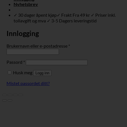
Nyhetsbrev
✓ 30 dager åpent kjøp✓ Frakt Fra 49 kr ✓ Priser inkl.
tollavgift og mva ✓ 3-5 Dagers leveringstid
Innlogging
Påkrevd
Brukernavn eller e-postadresse
*
Påkrevd
Passord
*
Husk meg
Logg inn
Mistet passordet ditt?