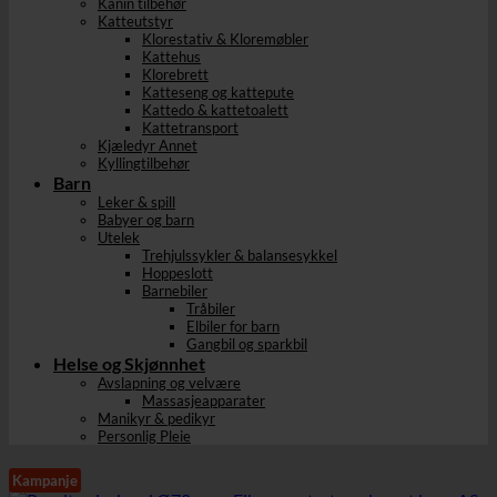
Kanin tilbehør
Katteutstyr
Klorestativ & Kloremøbler
Kattehus
Klorebrett
Katteseng og kattepute
Kattedo & kattetoalett
Kattetransport
Kjæledyr Annet
Kyllingtilbehør
Barn
Leker & spill
Babyer og barn
Utelek
Trehjulssykler & balansesykkel
Hoppeslott
Barnebiler
Tråbiler
Elbiler for barn
Gangbil og sparkbil
Helse og Skjønnhet
Avslapning og velvære
Massasjeapparater
Manikyr & pedikyr
Personlig Pleie
Kampanje