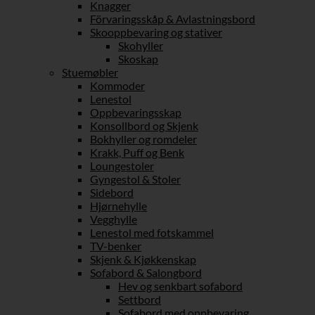
Knagger
Förvaringsskåp & Avlastningsbord
Skooppbevaring og stativer
Skohyller
Skoskap
Stuemøbler
Kommoder
Lenestol
Oppbevaringsskap
Konsollbord og Skjenk
Bokhyller og romdeler
Krakk, Puff og Benk
Loungestoler
Gyngestol & Stoler
Sidebord
Hjørnehylle
Vegghylle
Lenestol med fotskammel
TV-benker
Skjenk & Kjøkkenskap
Sofabord & Salongbord
Hev og senkbart sofabord
Settbord
Sofabord med oppbevaring