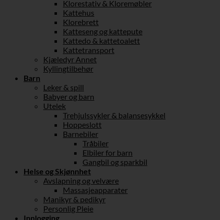
Klorestativ & Kloremøbler
Kattehus
Klorebrett
Katteseng og kattepute
Kattedo & kattetoalett
Kattetransport
Kjæledyr Annet
Kyllingtilbehør
Barn
Leker & spill
Babyer og barn
Utelek
Trehjulssykler & balansesykkel
Hoppeslott
Barnebiler
Tråbiler
Elbiler for barn
Gangbil og sparkbil
Helse og Skjønnhet
Avslapning og velvære
Massasjeapparater
Manikyr & pedikyr
Personlig Pleie
Innlogging