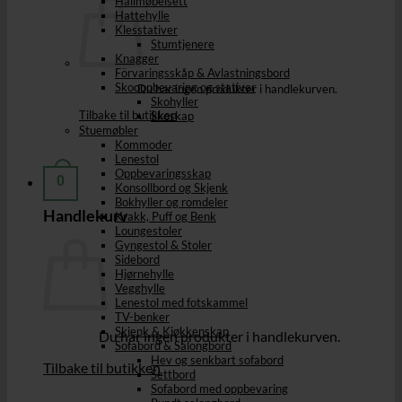
Hallmøbelsett
Hattehylle
Klesstativer
Stumtjenere
Knagger
Förvaringsskåp & Avlastningsbord
Skooppbevaring og stativer
Du har ingen produkter i handlekurven.
Skohyller
Tilbake til butikken
Skoskap
Stuemøbler
Kommoder
Lenestol
Oppbevaringsskap
0
Konsollbord og Skjenk
Bokhyller og romdeler
Handlekurv
Krakk, Puff og Benk
Loungestoler
Gyngestol & Stoler
Sidebord
Hjørnehylle
Vegghylle
Lenestol med fotskammel
TV-benker
Skjenk & Kjøkkenskap
Du har ingen produkter i handlekurven.
Sofabord & Salongbord
Hev og senkbart sofabord
Tilbake til butikken
Settbord
Sofabord med oppbevaring