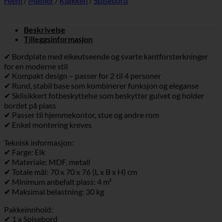
Hjem
/
Møbler
/
Kjøkken
/
Spisebord
Beskrivelse
Tilleggsinformasjon
✔ Bordplate med eikeutseende og svarte kantforsterkninger
for en moderne stil
✔ Kompakt design – passer for 2 til 4 personer
✔ Rund, stabil base som kombinerer funksjon og eleganse
✔ Sklisikkert fotbeskyttelse som beskytter gulvet og holder
bordet på plass
✔ Passer til hjemmekontor, stue og andre rom
✔ Enkel montering kreves
Teknisk informasjon:
✔ Farge: Eik
✔ Materiale: MDF, metall
✔ Totale mål: 70 x 70 x 76 (L x B x H) cm
✔ Minimum anbefalt plass: 4 m²
✔ Maksimal belastning: 30 kg
Pakkeinnhold:
✔ 1 x Spisebord