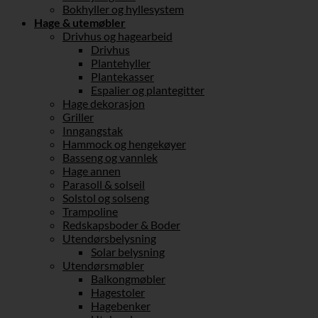
Bokhyller og hyllesystem
Hage & utemøbler
Drivhus og hagearbeid
Drivhus
Plantehyller
Plantekasser
Espalier og plantegitter
Hage dekorasjon
Griller
Inngangstak
Hammock og hengekøyer
Basseng og vannlek
Hage annen
Parasoll & solseil
Solstol og solseng
Trampoline
Redskapsboder & Boder
Utendørsbelysning
Solar belysning
Utendørsmøbler
Balkongmøbler
Hagestoler
Hagebenker