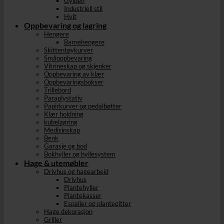
Gylden
Industriell stil
Hvit
Oppbevaring og lagring
Hengere
Barnehengere
Skittentøykurver
Småoppbevaring
Vitrineskap og skjenker
Oppbevaring av klær
Oppbevaringsbokser
Trillebord
Paraplystativ
Papirkurver og pedalbøtter
Klær holdning
kubelagring
Medisinskap
Benk
Garasje og bod
Bokhyller og hyllesystem
Hage & utemøbler
Drivhus og hagearbeid
Drivhus
Plantehyller
Plantekasser
Espalier og plantegitter
Hage dekorasjon
Griller