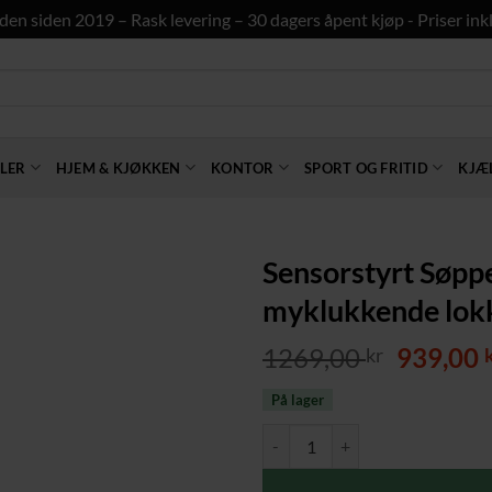
den siden 2019 – Rask levering – 30 dagers åpent kjøp - Priser inkl
LER
HJEM & KJØKKEN
KONTOR
SPORT OG FRITID
KJÆ
Sensorstyrt Søppel
myklukkende lokk
Opprinn
1269,00
939,00
kr
pris
På lager
var:
1269,00 
Sensorstyrt Søppelbøtte 50 L i ru