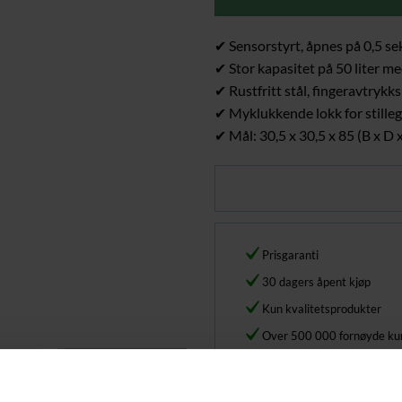
✔ Sensorstyrt, åpnes på 0,5 se
✔ Stor kapasitet på 50 liter m
✔ Rustfritt stål, fingeravtrykk
✔ Myklukkende lokk for stille
✔ Mål: 30,5 x 30,5 x 85 (B x D 
Prisgaranti
30 dagers åpent kjøp
Kun kvalitetsprodukter
Over 500 000 fornøyde ku
Kategorier:
Kjøkken
,
Møbler
,
Papirku