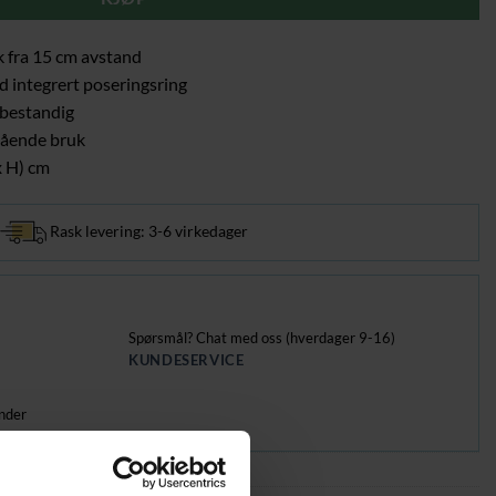
k fra 15 cm avstand
ed integrert poseringsring
sbestandig
gående bruk
x H) cm
Rask levering: 3-6 virkedager
Spørsmål? Chat med oss (hverdager 9-16)
KUNDESERVICE
nder
rver og pedalbøtter