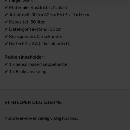
✔ Materiale: Rustfritt stål, plast
✔ Totale mål: 30,5 x 30,5 x 85 (B x D x H) cm
✔ Kapasitet: 50 liter
✔ Deteksjonsavstand: 15 cm
✔ Reaksjonstid: 0,5 sekunder
✔ Batteri: 4 x AA (ikke inkludert)
Pakken inneholder:
✔ 1 x Sensorbasert søppelbøtte
✔ 1 x Bruksanvisning
VI HJELPER DEG GJERNE
Kundeservice er veldig viktig hos oss.