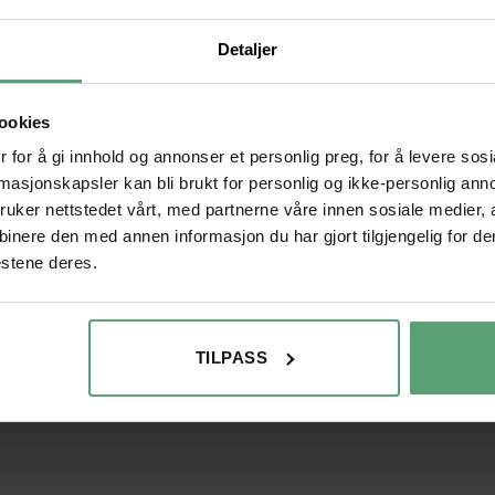
Stikkord:
AS
Detaljer
Hjem
/
Møbler
/
Kjøkken
/
Pap
ookies
 for å gi innhold og annonser et personlig preg, for å levere sos
rmasjonskapsler kan bli brukt for personlig og ikke-personlig ann
uker nettstedet vårt, med partnerne våre innen sosiale medier,
tisk bruk
nere den med annen informasjon du har gjort tilgjengelig for de
 enklere
estene deres.
ngjøre
ille
TILPASS