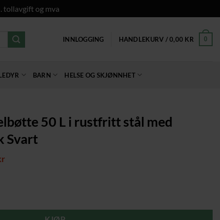
. tollavgift og mva
0
INNLOGGING
HANDLEKURV /
0,00
KR
LEDYR
BARN
HELSE OG SKJØNNHET
bøtte 50 L i rustfritt stål med
 Svart
elig
Nåværende
kr
pris
er:
kr.
939,00 kr.
stfritt stål med myklukkende lokk Svart antall
KJØP