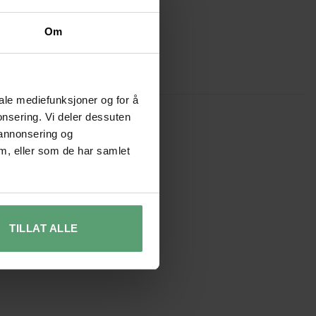
Om
irkurver og pedalbøtter
iale mediefunksjoner og for å
onsering. Vi deler dessuten
 annonsering og
m, eller som de har samlet
TILLAT ALLE