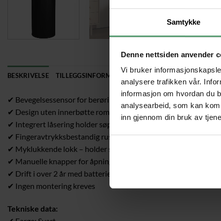
Samtykke
Denne nettsiden anvender c
Vi bruker informasjonskapsler
BESKRIVELSE
TILLEGGSINFORMASJON
analysere trafikken vår. Info
informasjon om hvordan du br
✔ Bevegelsessensor for berøringsfri åpning – hygienisk og prak
analysearbeid, som kan kombi
✔ Design uten innerbøtte rommer mer avfall og gjør rengjøring
inn gjennom din bruk av tjen
✔ Integrert låsering holder søppelposen sikkert på plass
✔ Fingeravtrykksbestandig rustfritt stål – holdbart og lett å re
✔ Myklukkende lokk – holder seg åpent i 5 sekunder og lukkes st
✔ Manuelle knapper for åpning/lukking gir ekstra kontroll
✔ Drift i over 2 år med batterier – økonomisk og praktisk
✔ Ingen montering kreves
Tekniske data:
✔ Farge: Svart