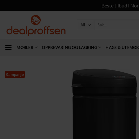
Beste tilbud i Nor
Skip
to
Søk
etter:
content
MØBLER
OPPBEVARING OG LAGRING
HAGE & UTEMØB
Kampanje