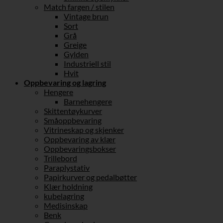
Match fargen / stilen
Vintage brun
Sort
Grå
Greige
Gylden
Industriell stil
Hvit
Oppbevaring og lagring
Hengere
Barnehengere
Skittentøykurver
Småoppbevaring
Vitrineskap og skjenker
Oppbevaring av klær
Oppbevaringsbokser
Trillebord
Paraplystativ
Papirkurver og pedalbøtter
Klær holdning
kubelagring
Medisinskap
Benk