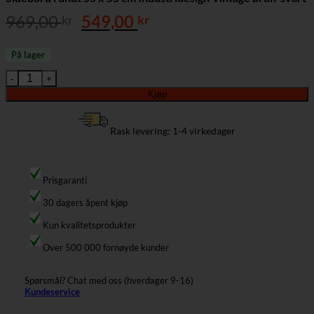
Opprinnelig
Nåværende
969,00
549,00
kr
kr
pris
pris
var:
er:
På lager
969,00 kr.
549,00 kr.
Sidebord rundt 55 x 55 cm Industridesign Vintage brun-svart ant
Kjøp
Rask levering: 1-4 virkedager
Prisgaranti
30 dagers åpent kjøp
Kun kvalitetsprodukter
Over 500 000 fornøyde kunder
Spørsmål? Chat med oss (hverdager 9-16)
Kundeservice