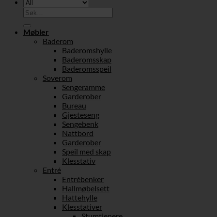
Søk
etter:
Møbler
Baderom
Baderomshylle
Baderomsskap
Baderomsspeil
Soverom
Sengeramme
Garderober
Bureau
Gjesteseng
Sengebenk
Nattbord
Garderober
Speil med skap
Klesstativ
Entré
Entrébenker
Hallmøbelsett
Hattehylle
Klesstativer
Stumtjenere