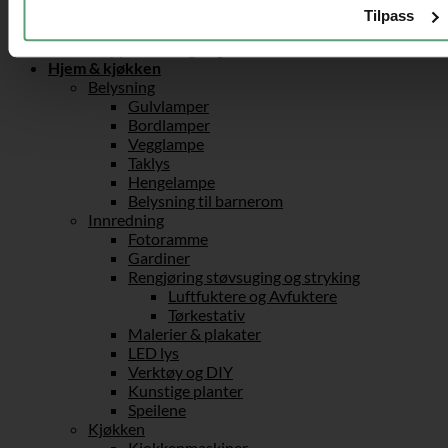
Utebord
Tilpass
Paviljong
Trappestoler og stiger
Hjem & kjøkken
Belysning
Gulvlamper
Bordlamper
Vegglampe
Taklys
Hengelampe
Belysning til barnerom
Innredning
Fotoramme
Gardiner
Rengjøring støvsuging og stryking
Luftfuktere og Avfuktere
Tørkestativ
Malerier & plakater
LED lys
Verktøy og DIY
Kunstige planter
Speilene
Kjøkken
Kjokkenmaskiner