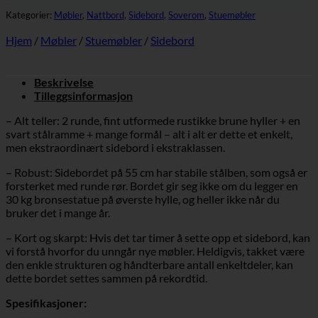
Kategorier:
Møbler
,
Nattbord
,
Sidebord
,
Soverom
,
Stuemøbler
Hjem
/
Møbler
/
Stuemøbler
/
Sidebord
Beskrivelse
Tilleggsinformasjon
– Alt teller: 2 runde, fint utformede rustikke brune hyller + en
svart stålramme + mange formål – alt i alt er dette et enkelt,
men ekstraordinært sidebord i ekstraklassen.
– Robust: Sidebordet på 55 cm har stabile stålben, som også er
forsterket med runde rør. Bordet gir seg ikke om du legger en
30 kg bronsestatue på øverste hylle, og heller ikke når du
bruker det i mange år.
– Kort og skarpt: Hvis det tar timer å sette opp et sidebord, kan
vi forstå hvorfor du unngår nye møbler. Heldigvis, takket være
den enkle strukturen og håndterbare antall enkeltdeler, kan
dette bordet settes sammen på rekordtid.
Spesifikasjoner: