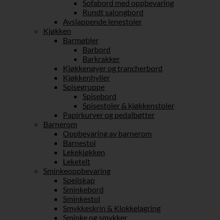
Sofabord med oppbevaring
Rundt salongbord
Avslappende lenestoler
Kjøkken
Barmøbler
Barbord
Barkrakker
Kjøkkenøyer og trancherbord
Kjøkkenhyller
Spisegruppe
Spisebord
Spisestoler & kjøkkenstoler
Papirkurver og pedalbøtter
Barnerom
Oppbevaring av barnerom
Barnestol
Lekekjøkken
Leketelt
Sminkeoppbevaring
Speilskap
Sminkebord
Sminkestol
Smykkeskrin & Klokkelagring
Sminke og smykker