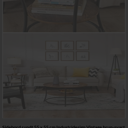
Sidebord rundt 55 x 55 cm Industridesign Vintage brun-svart