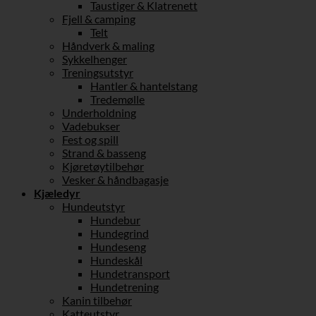
Taustiger & Klatrenett
Fjell & camping
Telt
Håndverk & maling
Sykkelhenger
Treningsutstyr
Hantler & hantelstang
Tredemølle
Underholdning
Vadebukser
Fest og spill
Strand & basseng
Kjøretøytilbehør
Vesker & håndbagasje
Kjæledyr
Hundeutstyr
Hundebur
Hundegrind
Hundeseng
Hundeskål
Hundetransport
Hundetrening
Kanin tilbehør
Katteutstyr