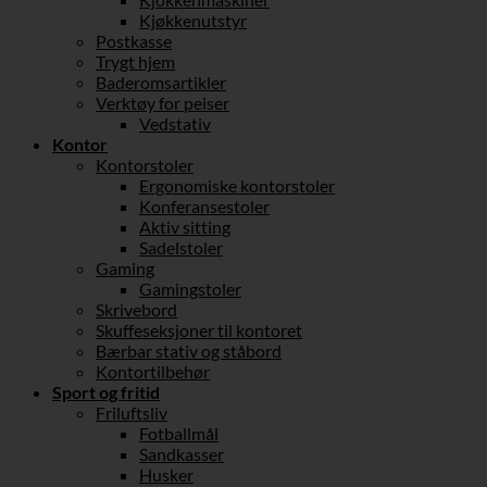
Kjøkkenutstyr
Postkasse
Trygt hjem
Baderomsartikler
Verktøy for peiser
Vedstativ
Kontor
Kontorstoler
Ergonomiske kontorstoler
Konferansestoler
Aktiv sitting
Sadelstoler
Gaming
Gamingstoler
Skrivebord
Skuffeseksjoner til kontoret
Bærbar stativ og ståbord
Kontortilbehør
Sport og fritid
Friluftsliv
Fotballmål
Sandkasser
Husker