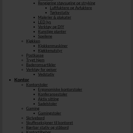
Rengjøring støvsuging og stryking
Luftfuktere og Avfuktere
Tørkestativ
Malerier & plakater
LED lys
Verktøy og DIY
Kunstige planter
Speilene
Kjøkken
Kjokkenmaskiner
Kjøkkenutstyr
Postkasse
Trygt hjem
Baderomsartikler
Verktøy for peiser
Vedstativ
Kontor
Kontorstoler
Ergonomiske kontorstoler
Konferansestoler
Aktiv sitting
Sadelstoler
Gaming
Gamingstoler
Skrivebord
Skuffeseksjoner til kontoret
Bærbar stativ og ståbord
Kontortilbehør