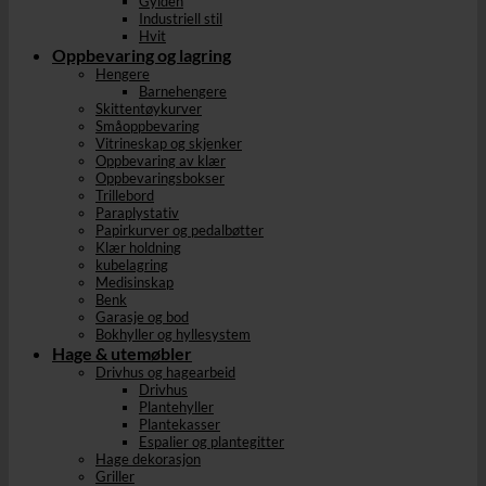
Gylden
Industriell stil
Hvit
Oppbevaring og lagring
Hengere
Barnehengere
Skittentøykurver
Småoppbevaring
Vitrineskap og skjenker
Oppbevaring av klær
Oppbevaringsbokser
Trillebord
Paraplystativ
Papirkurver og pedalbøtter
Klær holdning
kubelagring
Medisinskap
Benk
Garasje og bod
Bokhyller og hyllesystem
Hage & utemøbler
Drivhus og hagearbeid
Drivhus
Plantehyller
Plantekasser
Espalier og plantegitter
Hage dekorasjon
Griller