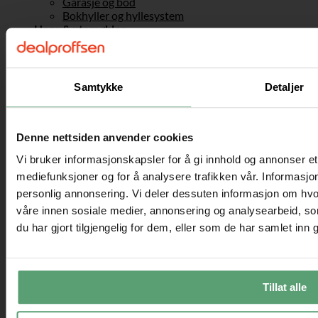
Garasje og bod
Bokhyller og hyllesystem
Hage & utemøbler
Drivhus og hagearbeid
Drivhus
Plantehyller
Plantekasser
Samtykke
Detaljer
Espalier og plantegitter
Hage dekorasjon
Griller
Inngangstak
Denne nettsiden anvender cookies
Hammock og hengekøyer
Vi bruker informasjonskapsler for å gi innhold og annonser et 
Basseng og vannlek
Hage annen
mediefunksjoner og for å analysere trafikken vår. Informasjon
Parasoll & solseil
personlig annonsering. Vi deler dessuten informasjon om hvo
Solstol og solseng
våre innen sosiale medier, annonsering og analysearbeid, 
Trampoline
du har gjort tilgjengelig for dem, eller som de har samlet inn
Redskapsboder & Boder
Utendørsbelysning
Solar belysning
Utendørsmøbler
Balkongmøbler
Tillat alle
Hagestoler
Hagebenker