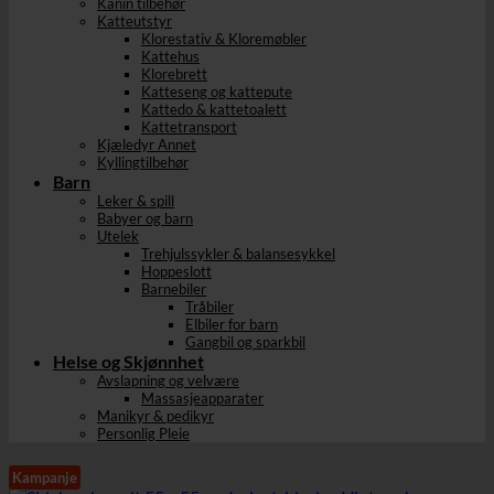
Kanin tilbehør
Katteutstyr
Klorestativ & Kloremøbler
Kattehus
Klorebrett
Katteseng og kattepute
Kattedo & kattetoalett
Kattetransport
Kjæledyr Annet
Kyllingtilbehør
Barn
Leker & spill
Babyer og barn
Utelek
Trehjulssykler & balansesykkel
Hoppeslott
Barnebiler
Tråbiler
Elbiler for barn
Gangbil og sparkbil
Helse og Skjønnhet
Avslapning og velvære
Massasjeapparater
Manikyr & pedikyr
Personlig Pleie
Kampanje