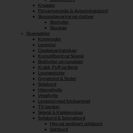
Knagger
Förvaringsskåp & Avlastningsbord
Skooppbevaring og stativer
Skohyller
Skoskap
Stuemøbler
Kommoder
Lenestol
Oppbevaringsskap
Konsollbord og Skjenk
Bokhyller og romdeler
Krakk, Puff og Benk
Loungestoler
Gyngestol & Stoler
Sidebord
Hjørnehylle
Vegghylle
Lenestol med fotskammel
TV-benker
Skjenk & Kjøkkenskap
Sofabord & Salongbord
Hev og senkbart sofabord
Settbord