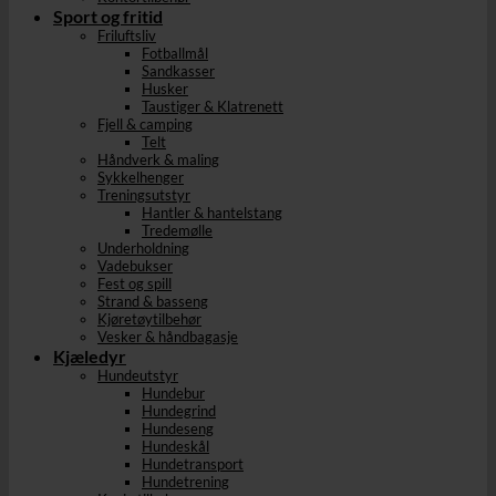
Sport og fritid
Friluftsliv
Fotballmål
Sandkasser
Husker
Taustiger & Klatrenett
Fjell & camping
Telt
Håndverk & maling
Sykkelhenger
Treningsutstyr
Hantler & hantelstang
Tredemølle
Underholdning
Vadebukser
Fest og spill
Strand & basseng
Kjøretøytilbehør
Vesker & håndbagasje
Kjæledyr
Hundeutstyr
Hundebur
Hundegrind
Hundeseng
Hundeskål
Hundetransport
Hundetrening