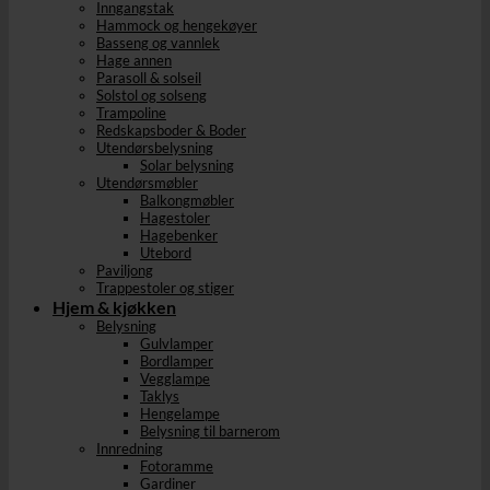
Inngangstak
Hammock og hengekøyer
Basseng og vannlek
Hage annen
Parasoll & solseil
Solstol og solseng
Trampoline
Redskapsboder & Boder
Utendørsbelysning
Solar belysning
Utendørsmøbler
Balkongmøbler
Hagestoler
Hagebenker
Utebord
Paviljong
Trappestoler og stiger
Hjem & kjøkken
Belysning
Gulvlamper
Bordlamper
Vegglampe
Taklys
Hengelampe
Belysning til barnerom
Innredning
Fotoramme
Gardiner