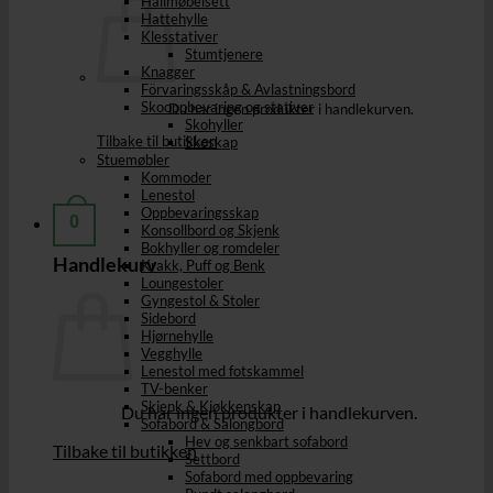
Hallmøbelsett
Hattehylle
Klesstativer
Stumtjenere
Knagger
Förvaringsskåp & Avlastningsbord
Skooppbevaring og stativer
Du har ingen produkter i handlekurven.
Skohyller
Tilbake til butikken
Skoskap
Stuemøbler
Kommoder
Lenestol
Oppbevaringsskap
0
Konsollbord og Skjenk
Bokhyller og romdeler
Handlekurv
Krakk, Puff og Benk
Loungestoler
Gyngestol & Stoler
Sidebord
Hjørnehylle
Vegghylle
Lenestol med fotskammel
TV-benker
Skjenk & Kjøkkenskap
Du har ingen produkter i handlekurven.
Sofabord & Salongbord
Hev og senkbart sofabord
Tilbake til butikken
Settbord
Sofabord med oppbevaring