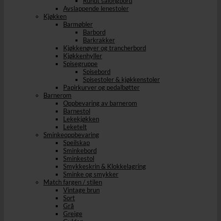
Rundt salongbord
Avslappende lenestoler
Kjøkken
Barmøbler
Barbord
Barkrakker
Kjøkkenøyer og trancherbord
Kjøkkenhyller
Spisegruppe
Spisebord
Spisestoler & kjøkkenstoler
Papirkurver og pedalbøtter
Barnerom
Oppbevaring av barnerom
Barnestol
Lekekjøkken
Leketelt
Sminkeoppbevaring
Speilskap
Sminkebord
Sminkestol
Smykkeskrin & Klokkelagring
Sminke og smykker
Match fargen / stilen
Vintage brun
Sort
Grå
Greige