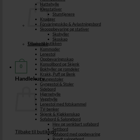
Hattehylle
Klesstativer
Stumtjenere
Knagger
Förvaringsskåp & Avlastningsbord
Skooppbevaring og stativer
Skohyller
Skoskap
Tilbake til butikken
Stuemøbler
Kommoder
Lenestol
Oppbevaringsskap
Konsollbord og Skjenk
0
Bokhyller og romdeler
Krakk, Puff og Benk
Handlekurv
Loungestoler
Gyngestol & Stoler
Sidebord
Hjørnehylle
Vegghylle
Lenestol med fotskammel
TV-benker
Skjenk & Kjøkkenskap
Sofabord & Salongbord
Hev og senkbart sofabord
Settbord
Tilbake til butikken
Sofabord med oppbevaring
Rundt salongbord