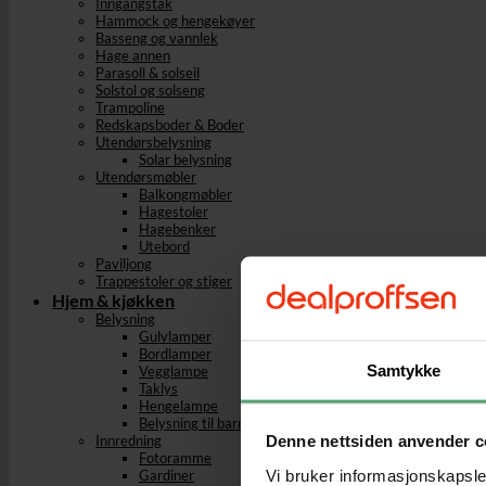
Inngangstak
Hammock og hengekøyer
Basseng og vannlek
Hage annen
Parasoll & solseil
Solstol og solseng
Trampoline
Redskapsboder & Boder
Utendørsbelysning
Solar belysning
Utendørsmøbler
Balkongmøbler
Hagestoler
Hagebenker
Utebord
Paviljong
Trappestoler og stiger
Hjem & kjøkken
Belysning
Gulvlamper
Bordlamper
Samtykke
Vegglampe
Taklys
Hengelampe
Belysning til barnerom
Denne nettsiden anvender c
Innredning
Fotoramme
Vi bruker informasjonskapsler
Gardiner