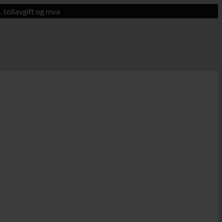
. tollavgift og mva