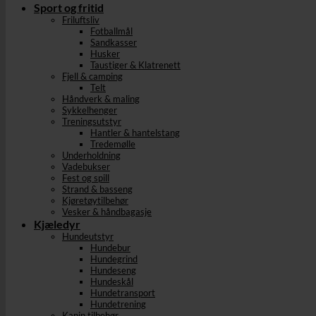
Sport og fritid
Friluftsliv
Fotballmål
Sandkasser
Husker
Taustiger & Klatrenett
Fjell & camping
Telt
Håndverk & maling
Sykkelhenger
Treningsutstyr
Hantler & hantelstang
Tredemølle
Underholdning
Vadebukser
Fest og spill
Strand & basseng
Kjøretøytilbehør
Vesker & håndbagasje
Kjæledyr
Hundeutstyr
Hundebur
Hundegrind
Hundeseng
Hundeskål
Hundetransport
Hundetrening
Kanin tilbehør