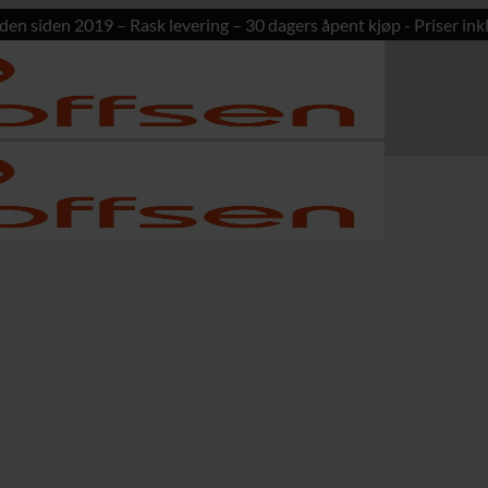
den siden 2019 – Rask levering – 30 dagers åpent kjøp - Priser inkl