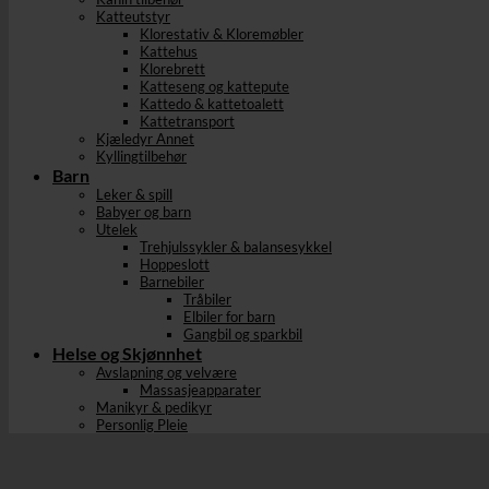
Katteutstyr
Klorestativ & Kloremøbler
Kattehus
Klorebrett
Katteseng og kattepute
Kattedo & kattetoalett
Kattetransport
Kjæledyr Annet
Kyllingtilbehør
Barn
Leker & spill
Babyer og barn
Utelek
Trehjulssykler & balansesykkel
Hoppeslott
Barnebiler
Tråbiler
Elbiler for barn
Gangbil og sparkbil
Helse og Skjønnhet
Avslapning og velvære
Massasjeapparater
Manikyr & pedikyr
Personlig Pleie