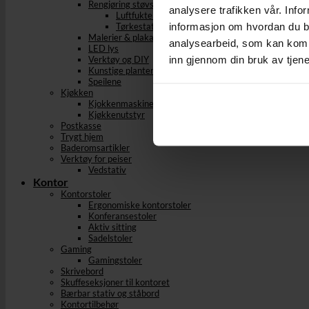
Rengjøring støvsuging og stryking
analysere trafikken vår. Info
Luftfuktere og Avfuktere
informasjon om hvordan du br
Tørkestativ
Malerier & plakater
analysearbeid, som kan kombi
LED lys
inn gjennom din bruk av tjen
Verktøy og DIY
Kunstige planter
Speilene
Kjøkken
Kjokkenmaskiner
Kjøkkenutstyr
Postkasse
Trygt hjem
Baderomsartikler
Verktøy for peiser
Vedstativ
Kontor
Kontorstoler
Ergonomiske kontorstoler
Konferansestoler
Aktiv sitting
Sadelstoler
Gaming
Gamingstoler
Skrivebord
Skuffeseksjoner til kontoret
Bærbar stativ og ståbord
Kontortilbehør