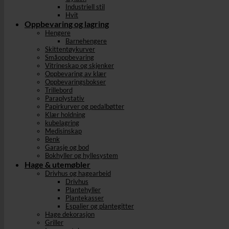
Industriell stil
Hvit
Oppbevaring og lagring
Hengere
Barnehengere
Skittentøykurver
Småoppbevaring
Vitrineskap og skjenker
Oppbevaring av klær
Oppbevaringsbokser
Trillebord
Paraplystativ
Papirkurver og pedalbøtter
Klær holdning
kubelagring
Medisinskap
Benk
Garasje og bod
Bokhyller og hyllesystem
Hage & utemøbler
Drivhus og hagearbeid
Drivhus
Plantehyller
Plantekasser
Espalier og plantegitter
Hage dekorasjon
Griller