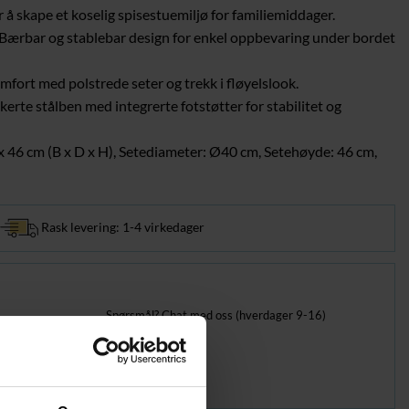
r å skape et koselig spisestuemiljø for familiemiddager.
 Bærbar og stablebar design for enkel oppbevaring under bordet
mfort med polstrede seter og trekk i fløyelslook.
kerte stålben med integrerte fotstøtter for stabilitet og
x 46 cm (B x D x H), Setediameter: Ø40 cm, Setehøyde: 46 cm,
Rask levering: 1-4 virkedager
Spørsmål? Chat med oss (hverdager 9-16)
KUNDESERVICE
nder