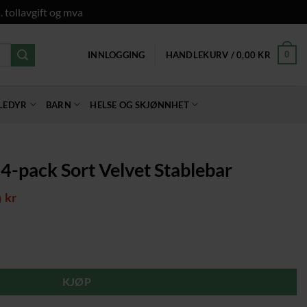
. tollavgift og mva
0
INNLOGGING
HANDLEKURV /
0,00
KR
LEDYR
BARN
HELSE OG SKJØNNHET
 4-pack Sort Velvet Stablebar
elig
Nåværende
0
kr
pris
er:
kr.
1629,00 kr.
et Stablebar antall
KJØP