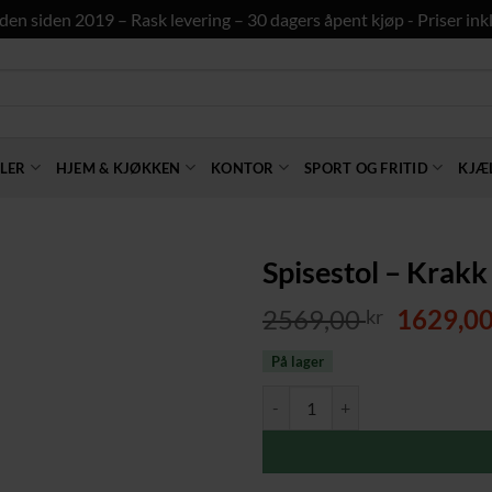
den siden 2019 – Rask levering – 30 dagers åpent kjøp - Priser inkl
LER
HJEM & KJØKKEN
KONTOR
SPORT OG FRITID
KJÆ
Spisestol – Krakk
Opprinn
2569,00
1629,0
kr
pris
På lager
var:
2569,00 
Spisestol - Krakk 4-pack Sort Velv