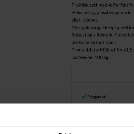
Praktisk sett med 4: Perfekt fo
Fleksibel og plassbesparende:
eller i skapet.
Myk polstring: Eksepsjonell ko
Robust og slitesterk: Pulverlak
beskyttelse mot riper.
Produktdata: Mål: 41,5 x 41,5 
Lasteevne: 100 kg.
Prisgaranti
30 dagers åpent kjøp
Kun kvalitetsprodukter
Over 500 000 fornøyde ku