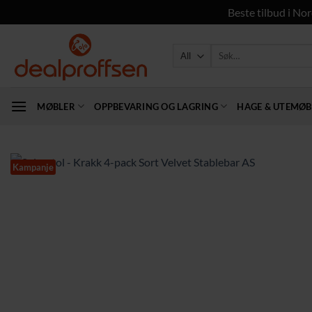
Beste tilbud i Nor
Skip
to
Søk
etter:
content
MØBLER
OPPBEVARING OG LAGRING
HAGE & UTEMØB
Kampanje