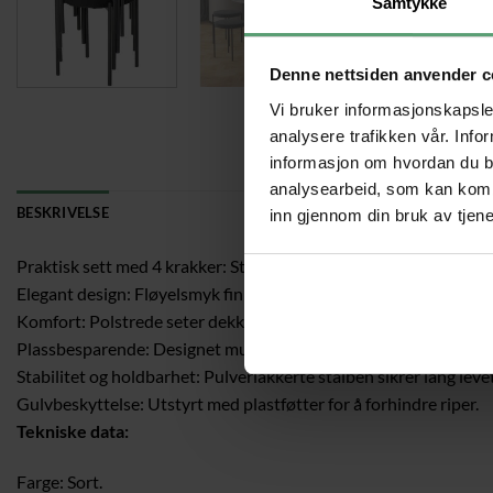
Samtykke
Denne nettsiden anvender c
Vi bruker informasjonskapsler
analysere trafikken vår. Info
informasjon om hvordan du br
analysearbeid, som kan kombi
BESKRIVELSE
inn gjennom din bruk av tjen
Praktisk sett med 4 krakker: Stables for enkel oppbevaring og o
Elegant design: Fløyelsmyk finish gir en luksuriøs følelse.
Komfort: Polstrede seter dekket med myk fløyelstrekk.
Plassbesparende: Designet muliggjør praktisk oppbevaring når pa
Stabilitet og holdbarhet: Pulverlakkerte stålben sikrer lang levet
Gulvbeskyttelse: Utstyrt med plastføtter for å forhindre riper.
Tekniske data:
Farge: Sort.