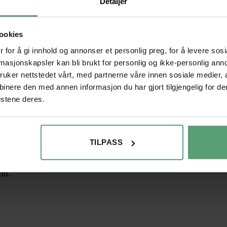
Detaljer
Kategorier:
Kjøkken
,
Møbler
,
Spisest
Stikkord:
AS
ookies
Hjem
/
Møbler
/
Kjøkken
/
Spi
 for å gi innhold og annonser et personlig preg, for å levere sos
rmasjonskapsler kan bli brukt for personlig og ikke-personlig ann
uker nettstedet vårt, med partnerne våre innen sosiale medier,
nere den med annen informasjon du har gjort tilgjengelig for de
estene deres.
ptimal utnyttelse av plassen.
TILPASS
llene ikke er i bruk.
id.