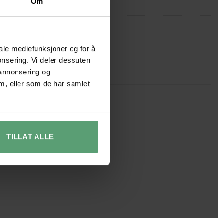
Om
oler & kjøkkenstoler
sestoler & kjøkkenstoler
iale mediefunksjoner og for å
onsering. Vi deler dessuten
 annonsering og
m, eller som de har samlet
TILLAT ALLE