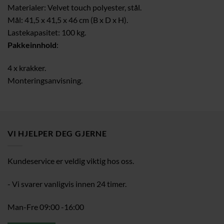
Materialer: Velvet touch polyester, stål.
Mål: 41,5 x 41,5 x 46 cm (B x D x H).
Lastekapasitet: 100 kg.
Pakkeinnhold
:
4 x krakker.
Monteringsanvisning.
VI HJELPER DEG GJERNE
Kundeservice er veldig viktig hos oss.
- Vi svarer vanligvis innen 24 timer.
Man-Fre 09:00 -16:00