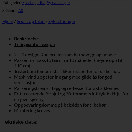
Kategorier:
Sport og fritid
,
Sykkelhenger
Stikkord:
AS
Hjem
/
Sport og fritid
/
Sykkelhenger
Beskrivelse
Tilleggsinformasjon
2-i-1 design: Kan brukes som barnevogn og henger.
Passer for maks to barn fra 18 måneder (høyde opp til
110 cm).
Justerbare fempunkts sikkerhetsbelter for sikkerhet.
Mesh-vindu og stor inngang med glidelås for god
ventilasjon.
Parkeringsbrems, flagg og reflekser for økt sikkerhet.
Fritt roterende forhjul og 20-tommers luftfylt bakhjul for
en jevn kjøring.
Oppbevaringslomme på baksiden for tilbehør.
Montering kreves.
Tekniske data: