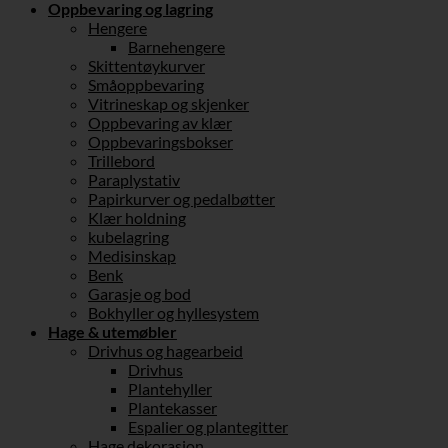
Oppbevaring og lagring
Hengere
Barnehengere
Skittentøykurver
Småoppbevaring
Vitrineskap og skjenker
Oppbevaring av klær
Oppbevaringsbokser
Trillebord
Paraplystativ
Papirkurver og pedalbøtter
Klær holdning
kubelagring
Medisinskap
Benk
Garasje og bod
Bokhyller og hyllesystem
Hage & utemøbler
Drivhus og hagearbeid
Drivhus
Plantehyller
Plantekasser
Espalier og plantegitter
Hage dekorasjon