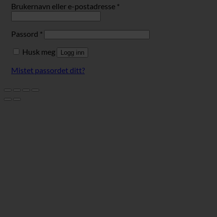
Påkrevd
Brukernavn eller e-postadresse
*
Påkrevd
Passord
*
Husk meg
Logg inn
Mistet passordet ditt?