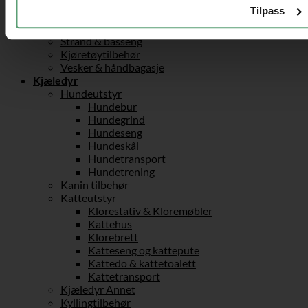
Underholdning
Tilpass
Vadebukser
Fest og spill
Strand & basseng
Kjøretøytilbehør
Vesker & håndbagasje
Kjæledyr
Hundeutstyr
Hundebur
Hundegrind
Hundeseng
Hundeskål
Hundetransport
Hundetrening
Kanin tilbehør
Katteutstyr
Klorestativ & Kloremøbler
Kattehus
Klorebrett
Katteseng og kattepute
Kattedo & kattetoalett
Kattetransport
Kjæledyr Annet
Kyllingtilbehør