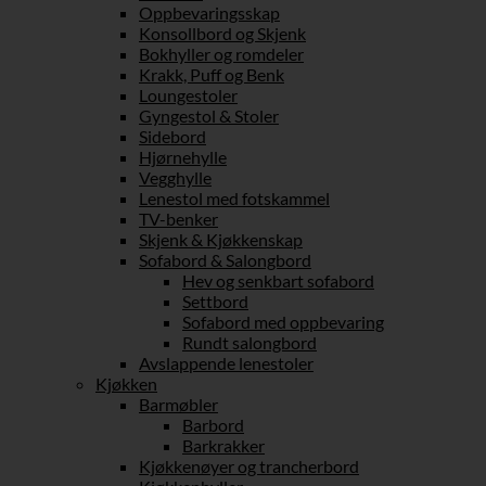
Oppbevaringsskap
Konsollbord og Skjenk
Bokhyller og romdeler
Krakk, Puff og Benk
Loungestoler
Gyngestol & Stoler
Sidebord
Hjørnehylle
Vegghylle
Lenestol med fotskammel
TV-benker
Skjenk & Kjøkkenskap
Sofabord & Salongbord
Hev og senkbart sofabord
Settbord
Sofabord med oppbevaring
Rundt salongbord
Avslappende lenestoler
Kjøkken
Barmøbler
Barbord
Barkrakker
Kjøkkenøyer og trancherbord