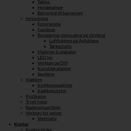
Taklys
Hengelampe
Belysning til barnerom
Innredning
Fotoramme
Gardiner
Rengjøring støvsuging og stryking
Luftfuktere og Avfuktere
Tørkestativ
Malerier & plakater
LED lys
Verktøy og DIY
Kunstige planter
Speilene
Kjøkken
Kjokkenmaskiner
Kjøkkenutstyr
Postkasse
Trygt hjem
Baderomsartikler
Verktøy for peiser
Vedstativ
Kontor
Kontorstoler