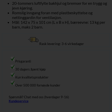
20-tommers luftfylte bakhjul og bremser for en trygg og
jevn kjøring.
Romslig inngang foran med plastbeskyttelse og
nettinggardin for ventilasjon.
Mål: 142 x 75 x 101 cm (L x B x H), bæreevne: 13 kg per
barn, maks 2 barn.
Rask levering: 3-6 virkedager
Prisgaranti
30 dagers åpent kjøp
Kun kvalitetsprodukter
Over 500 000 fornøyde kunder
Spørsmål? Chat med oss (hverdager 9-16)
Kundeservice