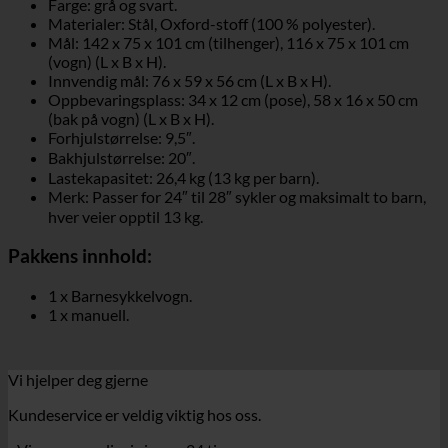
Farge: grå og svart.
Materialer: Stål, Oxford-stoff (100 % polyester).
Mål: 142 x 75 x 101 cm (tilhenger), 116 x 75 x 101 cm
(vogn) (L x B x H).
Innvendig mål: 76 x 59 x 56 cm (L x B x H).
Oppbevaringsplass: 34 x 12 cm (pose), 58 x 16 x 50 cm
(bak på vogn) (L x B x H).
Forhjulstørrelse: 9,5″.
Bakhjulstørrelse: 20″.
Lastekapasitet: 26,4 kg (13 kg per barn).
Merk: Passer for 24″ til 28″ sykler og maksimalt to barn,
hver veier opptil 13 kg.
Pakkens innhold:
1 x Barnesykkelvogn.
1 x manuell.
Vi hjelper deg gjerne
Kundeservice er veldig viktig hos oss.