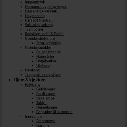
Inngangstak
Hammock og hengekøyer
Basseng og vannlek
Hage annen
Parasoll & solseil
Solstol og solseng
Trampoline
Redskapsboder & Boder
Utendørsbelysning
Solar belysning
Utendørsmøbler
Balkongmøbler
Hagestoler
Hagebenker
Utebord
Paviljong
Trappestoler og stiger
Hjem & kjøkken
Belysning
Gulvlamper
Bordlamper
Vegglampe
Taklys
Hengelampe
Belysning til barnerom
Innredning
Fotoramme
Gardiner