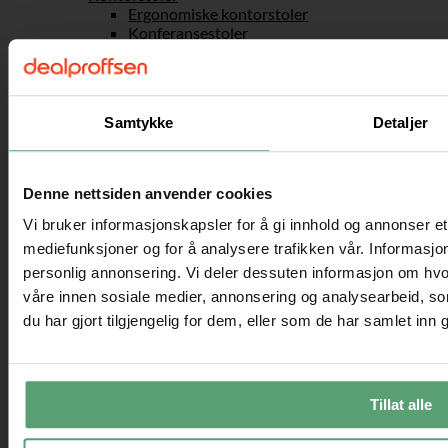
Ergonomiske kontorstoler
Konferansestoler
Aktiv sitting
Sadelstoler
Gaming
Gamingstoler
Samtykke
Detaljer
Skrivebord
Skuffeseksjoner til kontoret
Bærbar stativ og ståbord
Kontortilbehør
Denne nettsiden anvender cookies
Sport og fritid
Friluftsliv
Vi bruker informasjonskapsler for å gi innhold og annonser et 
Fotballmål
mediefunksjoner og for å analysere trafikken vår. Informasjon
Sandkasser
personlig annonsering. Vi deler dessuten informasjon om hvo
Husker
våre innen sosiale medier, annonsering og analysearbeid, 
Taustiger & Klatrenett
Fjell & camping
du har gjort tilgjengelig for dem, eller som de har samlet inn
Telt
Håndverk & maling
Sykkelhenger
Treningsutstyr
Tillat alle
Hantler & hantelstang
Tredemølle