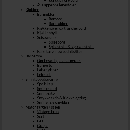
Rundt salongbord
Avslappende lenestoler
Kjøkken
Barmøbler
Barbord
Barkrakker
Kjøkkenøyer og trancherbord
Kjøkkenhyller
Spisegruppe
Spisebord
Spisestoler & kjøkkenstoler
Papirkurver og pedalbøtter
Barnerom
Oppbevaring av barnerom
Barnestol
Lekekjøkken
Leketelt
Sminkeoppbevaring
Speilskap
Sminkebord
Sminkestol
Smykkeskrin & Klokkelagring
Sminke og smykker
Match fargen / stilen
Vintage brun
Sort
Grå
Greige