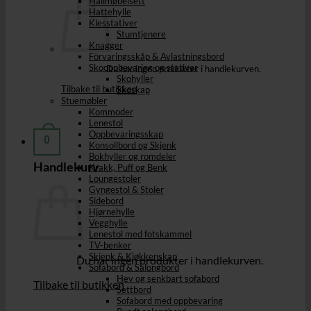
Hallmøbelsett
Hattehylle
Klesstativer
Stumtjenere
Knagger
Förvaringsskåp & Avlastningsbord
Skooppbevaring og stativer
Du har ingen produkter i handlekurven.
Skohyller
Tilbake til butikken
Skoskap
Stuemøbler
Kommoder
Lenestol
Oppbevaringsskap
0
Konsollbord og Skjenk
Bokhyller og romdeler
Handlekurv
Krakk, Puff og Benk
Loungestoler
Gyngestol & Stoler
Sidebord
Hjørnehylle
Vegghylle
Lenestol med fotskammel
TV-benker
Skjenk & Kjøkkenskap
Du har ingen produkter i handlekurven.
Sofabord & Salongbord
Hev og senkbart sofabord
Tilbake til butikken
Settbord
Sofabord med oppbevaring