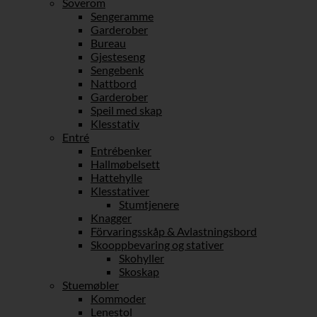
Soverom
Sengeramme
Garderober
Bureau
Gjesteseng
Sengebenk
Nattbord
Garderober
Speil med skap
Klesstativ
Entré
Entrébenker
Hallmøbelsett
Hattehylle
Klesstativer
Stumtjenere
Knagger
Förvaringsskåp & Avlastningsbord
Skooppbevaring og stativer
Skohyller
Skoskap
Stuemøbler
Kommoder
Lenestol