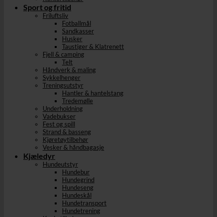
Sport og fritid
Friluftsliv
Fotballmål
Sandkasser
Husker
Taustiger & Klatrenett
Fjell & camping
Telt
Håndverk & maling
Sykkelhenger
Treningsutstyr
Hantler & hantelstang
Tredemølle
Underholdning
Vadebukser
Fest og spill
Strand & basseng
Kjøretøytilbehør
Vesker & håndbagasje
Kjæledyr
Hundeutstyr
Hundebur
Hundegrind
Hundeseng
Hundeskål
Hundetransport
Hundetrening