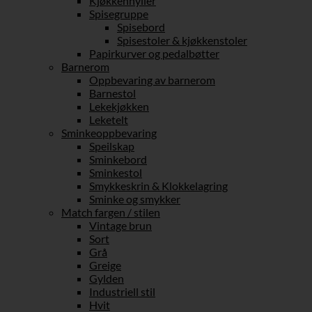
Kjøkkenhyller
Spisegruppe
Spisebord
Spisestoler & kjøkkenstoler
Papirkurver og pedalbøtter
Barnerom
Oppbevaring av barnerom
Barnestol
Lekekjøkken
Leketelt
Sminkeoppbevaring
Speilskap
Sminkebord
Sminkestol
Smykkeskrin & Klokkelagring
Sminke og smykker
Match fargen / stilen
Vintage brun
Sort
Grå
Greige
Gylden
Industriell stil
Hvit