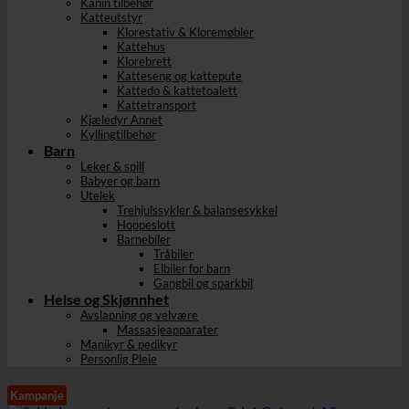
Kanin tilbehør
Katteutstyr
Klorestativ & Kloremøbler
Kattehus
Klorebrett
Katteseng og kattepute
Kattedo & kattetoalett
Kattetransport
Kjæledyr Annet
Kyllingtilbehør
Barn
Leker & spill
Babyer og barn
Utelek
Trehjulssykler & balansesykkel
Hoppeslott
Barnebiler
Tråbiler
Elbiler for barn
Gangbil og sparkbil
Helse og Skjønnhet
Avslapning og velvære
Massasjeapparater
Manikyr & pedikyr
Personlig Pleie
Kampanje