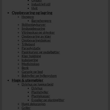
Gylden
Industriell stil
Hvit
Oppbevaring og lagring
Hengere
Barnehengere
Skittentøykurver
Småoppbevaring
Vitrineskap og skjenker
Oppbevaring av klær
Oppbevaringsbokser
Trillebord
Paraplystativ
Papirkurver og pedalbøtter
Klær holdning
kubelagring
Medisinskap
Benk
Garasje og bod
Bokhyller og hyllesystem
Hage & utemøbler
Drivhus og hagearbeid
Drivhus
Plantehyller
Plantekasser
Espalier og plantegitter
Hage dekorasjon
Griller