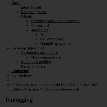
Barn
Leker & spill
Babyer og barn
Utelek
Trehjulssykler & balansesykkel
Hoppeslott
Barnebiler
Tråbiler
Elbiler for barn
Gangbil og sparkbil
Helse og Skjønnhet
Avslapning og velvære
Massasjeapparater
Manikyr & pedikyr
Personlig Pleie
Innlogging
Nyhetsbrev
✓ 30 dager åpent kjøp✓ Frakt Fra 49 kr ✓ Priser inkl.
tollavgift og mva ✓ 3-5 Dagers leveringstid
Innlogging