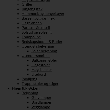
Griller
Inngangstak
Hammock og hengekøyer
Basseng og vannlek
Hage annen
Parasoll & solseil
Solstol og solseng
Trampoline
Redskapsboder & Boder
Utendørsbelysning
Solar belysning
Utendørsmøbler
Balkongmøbler
Hagestoler
Hagebenker
Utebord
Paviljong
Trappestoler og stiger
Hjem & kjøkken
Belysning
Gulvlamper
Bordlamper
Vegglampe