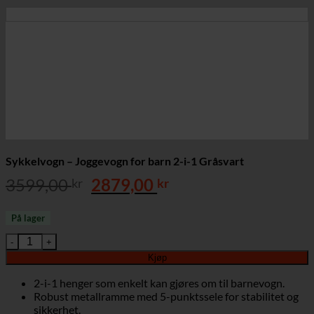
Sykkelvogn – Joggevogn for barn 2-i-1 Gråsvart
Opprinnelig
Nåværende
3599,00
2879,00
kr
kr
pris
pris
var:
er:
På lager
3599,00 kr.
2879,00 kr.
Sykkelvogn - Joggevogn for barn 2-i-1 Gråsvart antall
Kjøp
2-i-1 henger som enkelt kan gjøres om til barnevogn.
Robust metallramme med 5-punktssele for stabilitet og
sikkerhet.