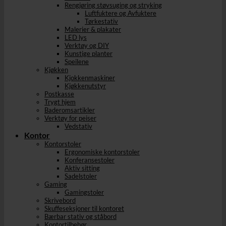
Rengjøring støvsuging og stryking
Luftfuktere og Avfuktere
Tørkestativ
Malerier & plakater
LED lys
Verktøy og DIY
Kunstige planter
Speilene
Kjøkken
Kjokkenmaskiner
Kjøkkenutstyr
Postkasse
Trygt hjem
Baderomsartikler
Verktøy for peiser
Vedstativ
Kontor
Kontorstoler
Ergonomiske kontorstoler
Konferansestoler
Aktiv sitting
Sadelstoler
Gaming
Gamingstoler
Skrivebord
Skuffeseksjoner til kontoret
Bærbar stativ og ståbord
Kontortilbehør