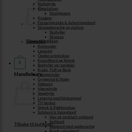
Hattehylle
Klesstativer
Stumtjenere
Knagger
Förvaringsskåp & Avlastningsbord
Skooppbevaring og stativer
Skohyller
Skoskap
Tilbake til butikken
Stuemøbler
Kommoder
Lenestol
Oppbevaringsskap
Konsollbord og Skjenk
0
Bokhyller og romdeler
Krakk, Puff og Benk
Handlekurv
Loungestoler
Gyngestol & Stoler
Sidebord
Hjørnehylle
Vegghylle
Lenestol med fotskammel
TV-benker
Skjenk & Kjøkkenskap
Sofabord & Salongbord
Hev og senkbart sofabord
Settbord
Tilbake til butikken
Sofabord med oppbevaring
Rundt salongbord