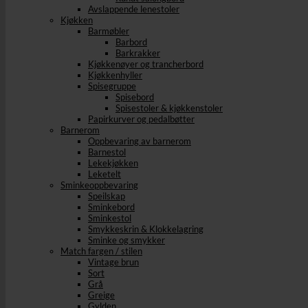
Avslappende lenestoler
Kjøkken
Barmøbler
Barbord
Barkrakker
Kjøkkenøyer og trancherbord
Kjøkkenhyller
Spisegruppe
Spisebord
Spisestoler & kjøkkenstoler
Papirkurver og pedalbøtter
Barnerom
Oppbevaring av barnerom
Barnestol
Lekekjøkken
Leketelt
Sminkeoppbevaring
Speilskap
Sminkebord
Sminkestol
Smykkeskrin & Klokkelagring
Sminke og smykker
Match fargen / stilen
Vintage brun
Sort
Grå
Greige
Gylden