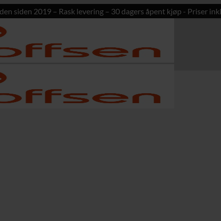
den siden 2019 – Rask levering – 30 dagers åpent kjøp - Priser inkl