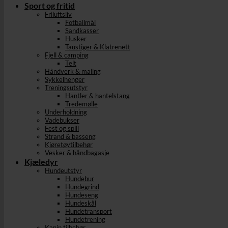
Sport og fritid
Friluftsliv
Fotballmål
Sandkasser
Husker
Taustiger & Klatrenett
Fjell & camping
Telt
Håndverk & maling
Sykkelhenger
Treningsutstyr
Hantler & hantelstang
Tredemølle
Underholdning
Vadebukser
Fest og spill
Strand & basseng
Kjøretøytilbehør
Vesker & håndbagasje
Kjæledyr
Hundeutstyr
Hundebur
Hundegrind
Hundeseng
Hundeskål
Hundetransport
Hundetrening
Kanin tilbehør