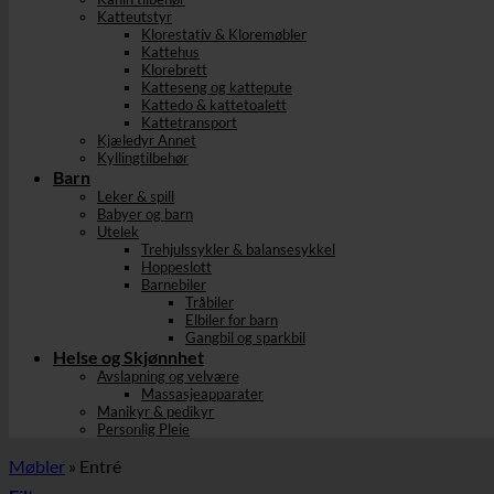
Katteutstyr
Klorestativ & Kloremøbler
Kattehus
Klorebrett
Katteseng og kattepute
Kattedo & kattetoalett
Kattetransport
Kjæledyr Annet
Kyllingtilbehør
Barn
Leker & spill
Babyer og barn
Utelek
Trehjulssykler & balansesykkel
Hoppeslott
Barnebiler
Tråbiler
Elbiler for barn
Gangbil og sparkbil
Helse og Skjønnhet
Avslapning og velvære
Massasjeapparater
Manikyr & pedikyr
Personlig Pleie
Møbler
»
Entré