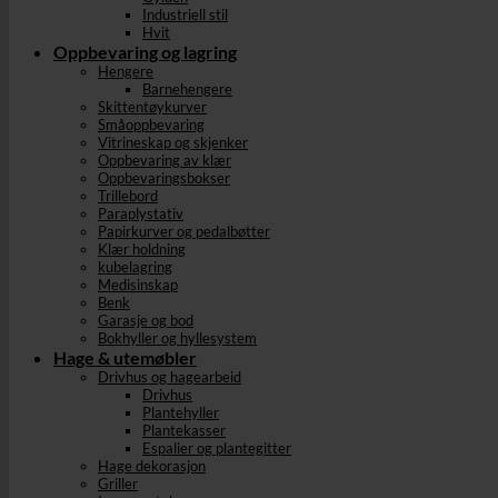
Industriell stil
Hvit
Oppbevaring og lagring
Hengere
Barnehengere
Skittentøykurver
Småoppbevaring
Vitrineskap og skjenker
Oppbevaring av klær
Oppbevaringsbokser
Trillebord
Paraplystativ
Papirkurver og pedalbøtter
Klær holdning
kubelagring
Medisinskap
Benk
Garasje og bod
Bokhyller og hyllesystem
Hage & utemøbler
Drivhus og hagearbeid
Drivhus
Plantehyller
Plantekasser
Espalier og plantegitter
Hage dekorasjon
Griller