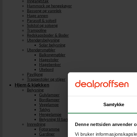
Inngangstak
Hammock og hengekøyer
Basseng og vannlek
Hage annen
Parasoll & solseil
Solstol og solseng
Trampoline
Redskapsboder & Boder
Utendørsbelysning
Solar belysning
Utendørsmøbler
Balkongmøbler
Hagestoler
Hagebenker
Utebord
Paviljong
Trappestoler og stiger
Hjem & kjøkken
Belysning
Gulvlamper
Bordlamper
Samtykke
Vegglampe
Taklys
Hengelampe
Belysning til barnerom
Denne nettsiden anvender c
Innredning
Fotoramme
Vi bruker informasjonskapsler
Gardiner