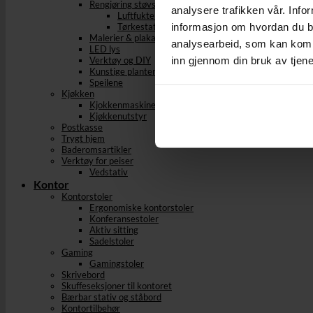
Rengjøring støvsuging og stryking
analysere trafikken vår. Info
Luftfuktere og Avfuktere
informasjon om hvordan du br
Tørkestativ
Malerier & plakater
analysearbeid, som kan kombi
LED lys
inn gjennom din bruk av tjen
Verktøy og DIY
Kunstige planter
Speilene
Kjøkken
Kjokkenmaskiner
Kjøkkenutstyr
Postkasse
Trygt hjem
Baderomsartikler
Verktøy for peiser
Vedstativ
Kontor
Kontorstoler
Ergonomiske kontorstoler
Konferansestoler
Aktiv sitting
Sadelstoler
Gaming
Gamingstoler
Skrivebord
Skuffeseksjoner til kontoret
Bærbar stativ og ståbord
Kontortilbehør