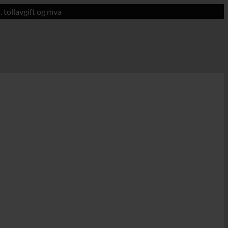
. tollavgift og mva