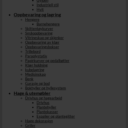
Gylden
Industriell stil
Hvit
Oppbevaring og lagring
Hengere
Barnehengere
Skittentøykurver
Småoppbevaring
Vitrineskap og skjenker
Oppbevaring av klær
Oppbevaringsbokser
Trillebord
Paraplystativ
Papirkurver og pedalbøtter
Klær holdning
kubelagring
Medisinskap
Benk
Garasje og bod
Bokhyller og hyllesystem
Hage & utemøbler
Drivhus og hagearbeid
Drivhus
Plantehyller
Plantekasser
Espalier og plantegitter
Hage dekorasjon
Griller