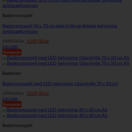
Baderomsspeil
Baderomsspeil 50 x 70 cm med hylle og dimbar belysning,
antiduggfunksjon
Opprinnelig
Nåværende
1999,00
kr
1299,00
kr
pris
pris
Les mer
var:
er:
Kampanje
1999,00 kr.
1299,00 kr.
Baderom
Baderomsspeil med LED-belysning, Glasshylle 70 x 50 cm
Opprinnelig
Nåværende
1999,00
kr
1229,00
kr
pris
pris
Les mer
var:
er:
Kampanje
1999,00 kr.
1229,00 kr.
Baderomsspeil