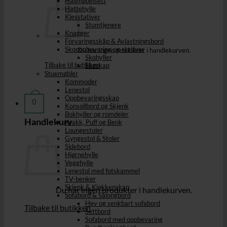
Hallmøbelsett
Hattehylle
Klesstativer
Stumtjenere
Knagger
Förvaringsskåp & Avlastningsbord
Skooppbevaring og stativer
Du har ingen produkter i handlekurven.
Skohyller
Tilbake til butikken
Skoskap
Stuemøbler
Kommoder
Lenestol
Oppbevaringsskap
0
Konsollbord og Skjenk
Bokhyller og romdeler
Handlekurv
Krakk, Puff og Benk
Loungestoler
Gyngestol & Stoler
Sidebord
Hjørnehylle
Vegghylle
Lenestol med fotskammel
TV-benker
Skjenk & Kjøkkenskap
Du har ingen produkter i handlekurven.
Sofabord & Salongbord
Hev og senkbart sofabord
Tilbake til butikken
Settbord
Sofabord med oppbevaring