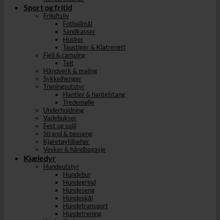
Sport og fritid
Friluftsliv
Fotballmål
Sandkasser
Husker
Taustiger & Klatrenett
Fjell & camping
Telt
Håndverk & maling
Sykkelhenger
Treningsutstyr
Hantler & hantelstang
Tredemølle
Underholdning
Vadebukser
Fest og spill
Strand & basseng
Kjøretøytilbehør
Vesker & håndbagasje
Kjæledyr
Hundeutstyr
Hundebur
Hundegrind
Hundeseng
Hundeskål
Hundetransport
Hundetrening