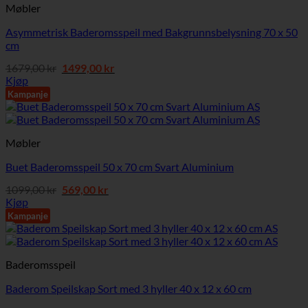
Møbler
Asymmetrisk Baderomsspeil med Bakgrunnsbelysning 70 x 50
cm
Opprinnelig
Nåværende
1679,00
kr
1499,00
kr
pris
pris
Kjøp
var:
er:
Kampanje
1679,00 kr.
1499,00 kr.
Møbler
Buet Baderomsspeil 50 x 70 cm Svart Aluminium
Opprinnelig
Nåværende
1099,00
kr
569,00
kr
pris
pris
Kjøp
var:
er:
Kampanje
1099,00 kr.
569,00 kr.
Baderomsspeil
Baderom Speilskap Sort med 3 hyller 40 x 12 x 60 cm