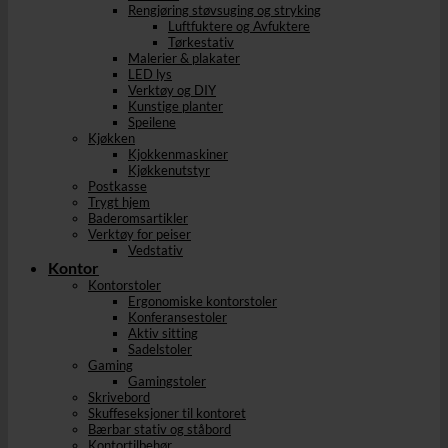
Rengjøring støvsuging og stryking
Luftfuktere og Avfuktere
Tørkestativ
Malerier & plakater
LED lys
Verktøy og DIY
Kunstige planter
Speilene
Kjøkken
Kjokkenmaskiner
Kjøkkenutstyr
Postkasse
Trygt hjem
Baderomsartikler
Verktøy for peiser
Vedstativ
Kontor
Kontorstoler
Ergonomiske kontorstoler
Konferansestoler
Aktiv sitting
Sadelstoler
Gaming
Gamingstoler
Skrivebord
Skuffeseksjoner til kontoret
Bærbar stativ og ståbord
Kontortilbehør