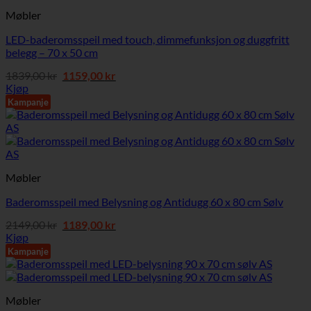
Møbler
LED-baderomsspeil med touch, dimmefunksjon og duggfritt
belegg – 70 x 50 cm
Opprinnelig
Nåværende
1839,00
kr
1159,00
kr
pris
pris
Kjøp
var:
er:
Kampanje
1839,00 kr.
1159,00 kr.
Møbler
Baderomsspeil med Belysning og Antidugg 60 x 80 cm Sølv
Opprinnelig
Nåværende
2149,00
kr
1189,00
kr
pris
pris
Kjøp
var:
er:
Kampanje
2149,00 kr.
1189,00 kr.
Møbler