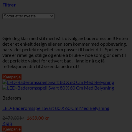
Filtrer
Gjør deg klar med stil med vårt utvalg av baderomsspeil! Enten
det er et enkelt design eller en som kommer med oppbevaring,
har vi det perfekte speilet som passer til badet ditt. Speilene
våre er rimelige, stilige og enkle å bruke – noe som gjør dem til
det perfekte valget for ethvert bad. Handle nå og få
refleksjonen din til å se enda bedre ut!
Kampanje
Baderom
LED-Baderomsspeil Svart 80 X 60 Cm Med Belysning
Opprinnelig
Nåværende
2479,00
kr
1639,00
kr
pris
pris
Kjøp
var:
er:
Kampanje
2479,00 kr.
1639,00 kr.