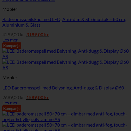
Møbler
Baderomsspeilskap med LED, Anti-dim & Strømuttak – 80 cm,
Aluminium & Glass
Opprinnelig
Nåværende
4299,00
kr
3189,00
kr
pris
pris
Les mer
var:
er:
Kampanje
4299,00 kr.
3189,00 kr.
Møbler
LED Baderomsspeil med Belysning, Anti-dugg & Display Ø60
Opprinnelig
Nåværende
2689,00
kr
1589,00
kr
pris
pris
Les mer
var:
er:
Kampanje
2689,00 kr.
1589,00 kr.