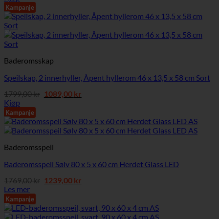
var:
er:
Kampanje
1999,00 kr.
1889,00 kr.
Baderomsskap
Speilskap, 2 innerhyller, Åpent hyllerom 46 x 13,5 x 58 cm Sort
Opprinnelig
Nåværende
1799,00
kr
1089,00
kr
pris
pris
Kjøp
var:
er:
Kampanje
1799,00 kr.
1089,00 kr.
Baderomsspeil
Baderomsspeil Sølv 80 x 5 x 60 cm Herdet Glass LED
Opprinnelig
Nåværende
1769,00
kr
1239,00
kr
pris
pris
Les mer
var:
er:
Kampanje
1769,00 kr.
1239,00 kr.