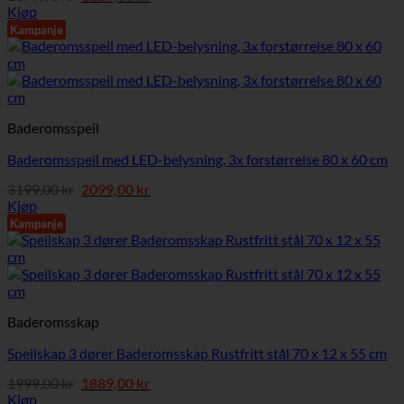
pris
pris
Kjøp
var:
er:
Kampanje
2099,00 kr.
1229,00 kr.
Baderomsspeil
Baderomsspeil med LED-belysning, 3x forstørrelse 80 x 60 cm
Opprinnelig
Nåværende
3199,00
kr
2099,00
kr
pris
pris
Kjøp
var:
er:
Kampanje
3199,00 kr.
2099,00 kr.
Baderomsskap
Speilskap 3 dører Baderomsskap Rustfritt stål 70 x 12 x 55 cm
Opprinnelig
Nåværende
1999,00
kr
1889,00
kr
pris
pris
Kjøp