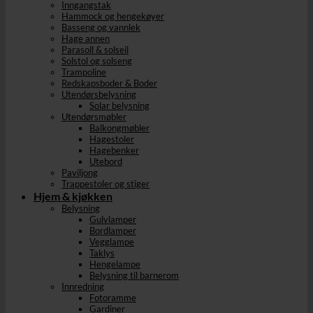
Inngangstak
Hammock og hengekøyer
Basseng og vannlek
Hage annen
Parasoll & solseil
Solstol og solseng
Trampoline
Redskapsboder & Boder
Utendørsbelysning
Solar belysning
Utendørsmøbler
Balkongmøbler
Hagestoler
Hagebenker
Utebord
Paviljong
Trappestoler og stiger
Hjem & kjøkken
Belysning
Gulvlamper
Bordlamper
Vegglampe
Taklys
Hengelampe
Belysning til barnerom
Innredning
Fotoramme
Gardiner