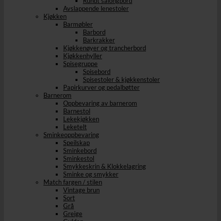
Rundt salongbord
Avslappende lenestoler
Kjøkken
Barmøbler
Barbord
Barkrakker
Kjøkkenøyer og trancherbord
Kjøkkenhyller
Spisegruppe
Spisebord
Spisestoler & kjøkkenstoler
Papirkurver og pedalbøtter
Barnerom
Oppbevaring av barnerom
Barnestol
Lekekjøkken
Leketelt
Sminkeoppbevaring
Speilskap
Sminkebord
Sminkestol
Smykkeskrin & Klokkelagring
Sminke og smykker
Match fargen / stilen
Vintage brun
Sort
Grå
Greige