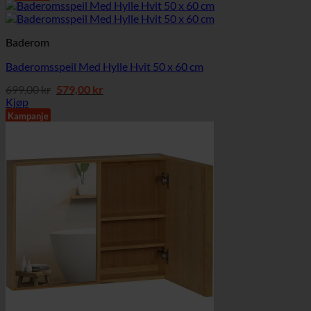
Baderom
Baderomsspeil Med Hylle Hvit 50 x 60 cm
Opprinnelig
Nåværende
699,00
kr
579,00
kr
pris
pris
Kjøp
var:
er:
Kampanje
699,00 kr.
579,00 kr.