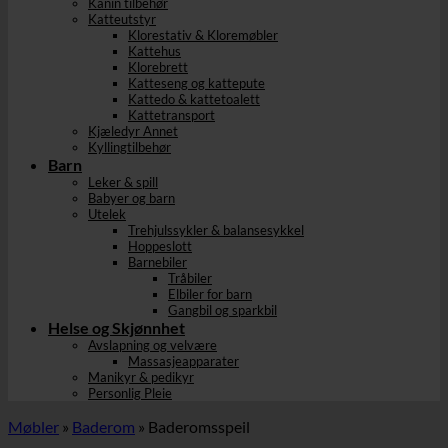
Kanin tilbehør
Katteutstyr
Klorestativ & Kloremøbler
Kattehus
Klorebrett
Katteseng og kattepute
Kattedo & kattetoalett
Kattetransport
Kjæledyr Annet
Kyllingtilbehør
Barn
Leker & spill
Babyer og barn
Utelek
Trehjulssykler & balansesykkel
Hoppeslott
Barnebiler
Tråbiler
Elbiler for barn
Gangbil og sparkbil
Helse og Skjønnhet
Avslapning og velvære
Massasjeapparater
Manikyr & pedikyr
Personlig Pleie
Møbler
»
Baderom
»
Baderomsspeil