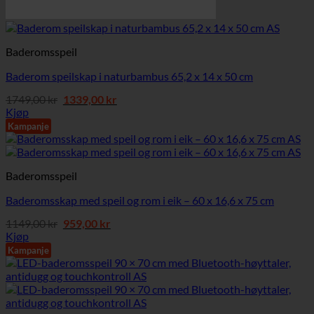
Baderomsspeil
Baderom speilskap i naturbambus 65,2 x 14 x 50 cm
Opprinnelig
Nåværende
1749,00
kr
1339,00
kr
pris
pris
Kjøp
var:
er:
Kampanje
1749,00 kr.
1339,00 kr.
Baderomsspeil
Baderomsskap med speil og rom i eik – 60 x 16,6 x 75 cm
Opprinnelig
Nåværende
1149,00
kr
959,00
kr
pris
pris
Kjøp
var:
er:
Kampanje
1149,00 kr.
959,00 kr.