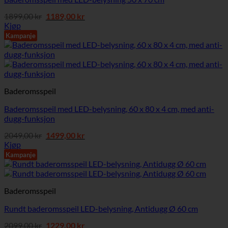
Opprinnelig
Nåværende
1899,00
kr
1189,00
kr
pris
pris
Kjøp
var:
er:
Kampanje
1899,00 kr.
1189,00 kr.
Baderomsspeil
Baderomsspeil med LED-belysning, 60 x 80 x 4 cm, med anti-
dugg-funksjon
Opprinnelig
Nåværende
2049,00
kr
1499,00
kr
pris
pris
Kjøp
var:
er:
Kampanje
2049,00 kr.
1499,00 kr.
Baderomsspeil
Rundt baderomsspeil LED-belysning, Antidugg Ø 60 cm
Opprinnelig
Nåværende
2099,00
kr
1229,00
kr