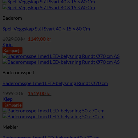
Baderom
Speil Veggskap Stål Svart 40 × 15 × 60 Cm
Opprinnelig
Nåværende
1929,00
kr
1149,00
kr
pris
pris
Kjøp
var:
er:
Kampanje
1929,00 kr.
1149,00 kr.
Baderomsspeil
Baderomsspeil med LED-belysning Rundt Ø70 cm
Opprinnelig
Nåværende
1999,00
kr
1519,00
kr
pris
pris
Kjøp
var:
er:
Kampanje
1999,00 kr.
1519,00 kr.
Møbler
Baderomsspeil med LED-belysning 50 x 70 cm