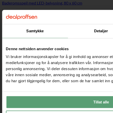
Baderomsspeil med LED-belysning, 80 x 60 cm
Opprinnelig
Nåværende
2199,00
kr
1439,00
kr
pris
pris
Les mer
var:
er:
Kampanje
2199,00 kr.
1439,00 kr.
Samtykke
Detaljer
Baderomsspeil
Rundt baderomsspeil Ø 60 cm med LED-belysning bak
Denne nettsiden anvender cookies
Opprinnelig
Nåværende
1799,00
kr
1439,00
kr
Vi bruker informasjonskapsler for å gi innhold og annonser et 
pris
pris
Les mer
mediefunksjoner og for å analysere trafikken vår. Informasjon
var:
er:
Kampanje
1799,00 kr.
1439,00 kr.
personlig annonsering. Vi deler dessuten informasjon om hvo
våre innen sosiale medier, annonsering og analysearbeid, 
du har gjort tilgjengelig for dem, eller som de har samlet inn
Baderomsspeil
Baderomsspeil 70 x 50 cm med LED-belysning bak
Opprinnelig
Nåværende
1899,00
kr
979,00
kr
Tillat alle
pris
pris
Les mer
var:
er:
Kampanje
1899,00 kr.
979,00 kr.