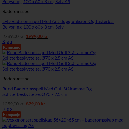
Baderomsspeil
LED Baderomsspeil Med Antiduggfunksjon Og Justerbar
Belysning, 100 x 60 x 3 cm, Sølv
Opprinnelig
Nåværende
2789,00
kr
1999,00
kr
pris
pris
Kjøp
var:
er:
Kampanje
2789,00 kr.
1999,00 kr.
Baderomsspeil
Rund Baderomsspeil Med Gull Stålramme Og
Splitterbeskyttelse, Ø70 x 2,5 cm
Opprinnelig
Nåværende
1059,00
kr
879,00
kr
pris
pris
Kjøp
var:
er:
Kampanje
1059,00 kr.
879,00 kr.