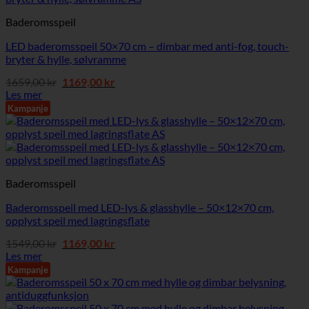
Baderomsspeil
LED baderomsspeil 50×70 cm – dimbar med anti-fog, touch-
bryter & hylle, sølvramme
Opprinnelig
Nåværende
1659,00
kr
1169,00
kr
pris
pris
Les mer
var:
er:
Kampanje
1659,00 kr.
1169,00 kr.
Baderomsspeil
Baderomsspeil med LED-lys & glasshylle – 50×12×70 cm,
opplyst speil med lagringsflate
Opprinnelig
Nåværende
1549,00
kr
1169,00
kr
pris
pris
Les mer
var:
er:
Kampanje
1549,00 kr.
1169,00 kr.