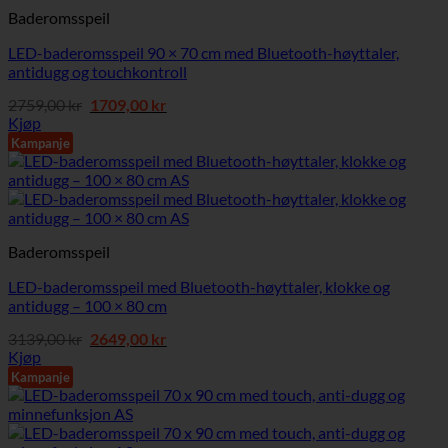
Baderomsspeil
LED-baderomsspeil 90 × 70 cm med Bluetooth-høyttaler,
antidugg og touchkontroll
Opprinnelig
Nåværende
2759,00
kr
1709,00
kr
pris
pris
Kjøp
var:
er:
Kampanje
2759,00 kr.
1709,00 kr.
Baderomsspeil
LED-baderomsspeil med Bluetooth-høyttaler, klokke og
antidugg – 100 × 80 cm
Opprinnelig
Nåværende
3139,00
kr
2649,00
kr
pris
pris
Kjøp
var:
er:
Kampanje
3139,00 kr.
2649,00 kr.