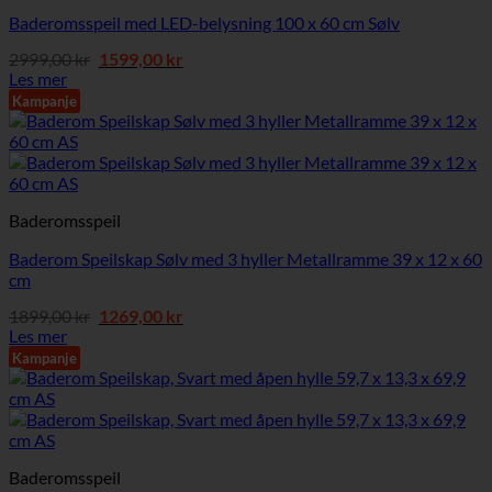
Baderomsspeil med LED-belysning 100 x 60 cm Sølv
Opprinnelig
Nåværende
2999,00
kr
1599,00
kr
pris
pris
Les mer
var:
er:
Kampanje
2999,00 kr.
1599,00 kr.
Baderomsspeil
Baderom Speilskap Sølv med 3 hyller Metallramme 39 x 12 x 60
cm
Opprinnelig
Nåværende
1899,00
kr
1269,00
kr
pris
pris
Les mer
var:
er:
Kampanje
1899,00 kr.
1269,00 kr.
Baderomsspeil