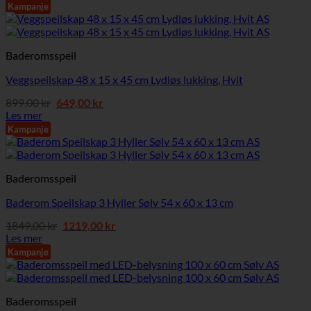
var:
er:
Kampanje
2549,00 kr.
2239,00 kr.
Baderomsspeil
Veggspeilskap 48 x 15 x 45 cm Lydløs lukking, Hvit
Opprinnelig
Nåværende
899,00
kr
649,00
kr
pris
pris
Les mer
var:
er:
Kampanje
899,00 kr.
649,00 kr.
Baderomsspeil
Baderom Speilskap 3 Hyller Sølv 54 x 60 x 13 cm
Opprinnelig
Nåværende
1849,00
kr
1219,00
kr
pris
pris
Les mer
var:
er:
Kampanje
1849,00 kr.
1219,00 kr.
Baderomsspeil