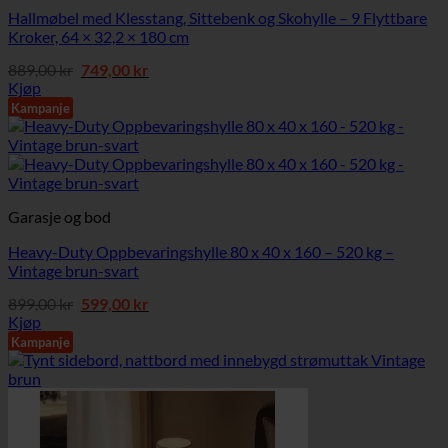
Hallmøbel med Klesstang, Sittebenk og Skohylle – 9 Flyttbare
Kroker, 64 × 32,2 × 180 cm
Opprinnelig
Nåværende
889,00
kr
749,00
kr
pris
pris
Kjøp
var:
er:
Kampanje
889,00 kr.
749,00 kr.
Garasje og bod
Heavy-Duty Oppbevaringshylle 80 x 40 x 160 – 520 kg –
Vintage brun-svart
Opprinnelig
Nåværende
899,00
kr
599,00
kr
pris
pris
Kjøp
var:
er:
Kampanje
899,00 kr.
599,00 kr.