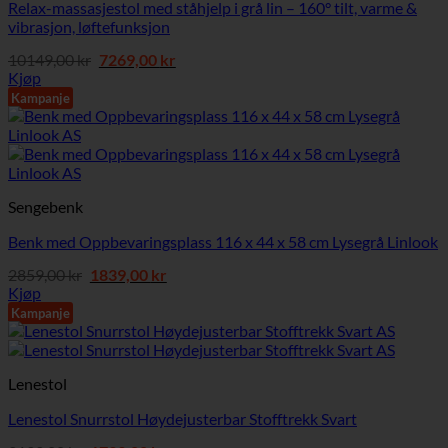
Relax-massasjestol med ståhjelp i grå lin – 160° tilt, varme &
vibrasjon, løftefunksjon
Opprinnelig
Nåværende
10149,00
kr
7269,00
kr
pris
pris
Kjøp
var:
er:
Kampanje
10149,00 kr.
7269,00 kr.
Sengebenk
Benk med Oppbevaringsplass 116 x 44 x 58 cm Lysegrå Linlook
Opprinnelig
Nåværende
2859,00
kr
1839,00
kr
pris
pris
Kjøp
var:
er:
Kampanje
2859,00 kr.
1839,00 kr.
Lenestol
Lenestol Snurrstol Høydejusterbar Stofftrekk Svart