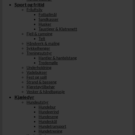
Sport og fritid
Friluftsliv
Fotballmål
Sandkasser
Husker
Taustiger & Klatrenett
Fjell & camping
Telt
Håndverk & maling
Sykkelhenger
Treningsutstyr
Hantler & hantelstang
Tredemølle
Underholdning
Vadebukser
Fest og spill
Strand & basseng
Kjøretøytilbehør
Vesker & håndbagasje
Kjæledyr
Hundeutstyr
Hundebur
Hundegrind
Hundeseng
Hundeskål
Hundetransport
Hundetrening