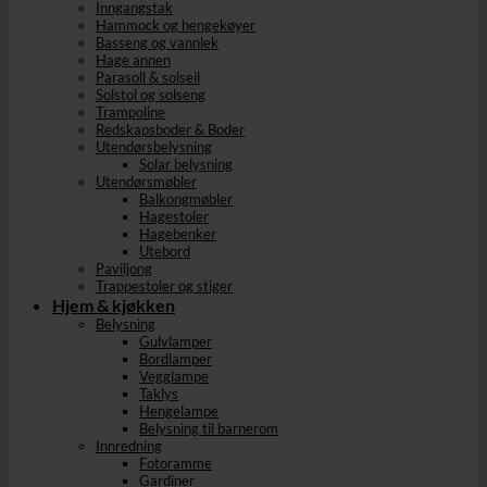
Inngangstak
Hammock og hengekøyer
Basseng og vannlek
Hage annen
Parasoll & solseil
Solstol og solseng
Trampoline
Redskapsboder & Boder
Utendørsbelysning
Solar belysning
Utendørsmøbler
Balkongmøbler
Hagestoler
Hagebenker
Utebord
Paviljong
Trappestoler og stiger
Hjem & kjøkken
Belysning
Gulvlamper
Bordlamper
Vegglampe
Taklys
Hengelampe
Belysning til barnerom
Innredning
Fotoramme
Gardiner