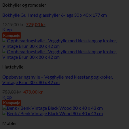
Bokhyller og romdeler
Bokhylle Gull med glasshyller 6-lags 30 x 40 x 177 cm
Opprinnelig
Nåværende
1319,00
kr
779,00
kr
pris
pris
Kjøp
var:
er:
Kampanje
1319,00 kr.
779,00 kr.
Hattehylle
Oppbevaringshylle – Vegghylle med klesstang og kroker,
Vintage Brun 30 x 80 x 42 cm
Opprinnelig
Nåværende
759,00
kr
479,00
kr
pris
pris
Kjøp
var:
er:
Kampanje
759,00 kr.
479,00 kr.
Møbler