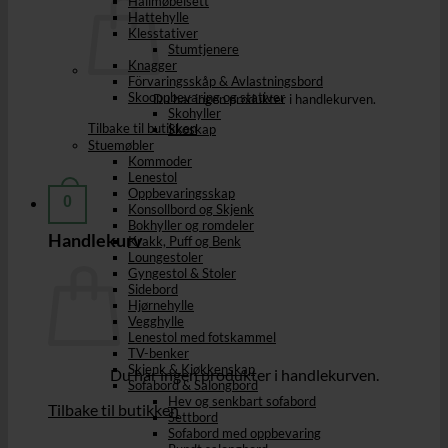
Hallmøbelsett
Hattehylle
Klesstativer
Stumtjenere
Knagger
Förvaringsskåp & Avlastningsbord
Skooppbevaring og stativer
Du har ingen produkter i handlekurven.
Skohyller
Tilbake til butikken
Skoskap
Stuemøbler
Kommoder
Lenestol
Oppbevaringsskap
0
Konsollbord og Skjenk
Bokhyller og romdeler
Handlekurv
Krakk, Puff og Benk
Loungestoler
Gyngestol & Stoler
Sidebord
Hjørnehylle
Vegghylle
Lenestol med fotskammel
TV-benker
Skjenk & Kjøkkenskap
Du har ingen produkter i handlekurven.
Sofabord & Salongbord
Hev og senkbart sofabord
Tilbake til butikken
Settbord
Sofabord med oppbevaring