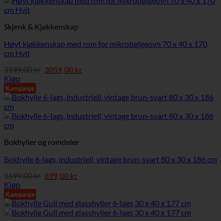
Skjenk & Kjøkkenskap
Høyt kjøkkenskap med rom for mikrobølgeovn 70 x 40 x 170
cm Hvit
Opprinnelig
Nåværende
3199,00
kr
3059,00
kr
pris
pris
Kjøp
var:
er:
Kampanje
3199,00 kr.
3059,00 kr.
Bokhyller og romdeler
Bokhylle 6-lags, industriell, vintage brun-svart 80 x 30 x 186 cm
Opprinnelig
Nåværende
1699,00
kr
899,00
kr
pris
pris
Kjøp
var:
er:
Kampanje
1699,00 kr.
899,00 kr.