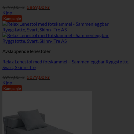
Opprinnelig
Nåværende
6799,00
kr
5869,00
kr
pris
pris
Kjøp
var:
er:
Kampanje
6799,00 kr.
5869,00 kr.
Avslappende lenestoler
Relax Lenestol med fotskammel – Sammenleggbar Ryggstøtte,
Svart, Skinn- Tre
Opprinnelig
Nåværende
6999,00
kr
5079,00
kr
pris
pris
Kjøp
var:
er:
Kampanje
6999,00 kr.
5079,00 kr.