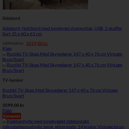
Sidebord
Sidebord, Nattbord med innebygd strømuttak, USB, 2 skuffer
Sort 35 x 60 x 61 cm
Opprinnelig
Nåværende
1899,00
kr
1019,00
kr
pris
pris
Kjøp
var:
er:
1899,00 kr.
1019,00 kr.
TV-benker
Rustikt TV-Skap Med Skyvedører 147 x 40 x 76 cm Vintage
Brun/Svart
3599,00
kr
Kjøp
Kampanje