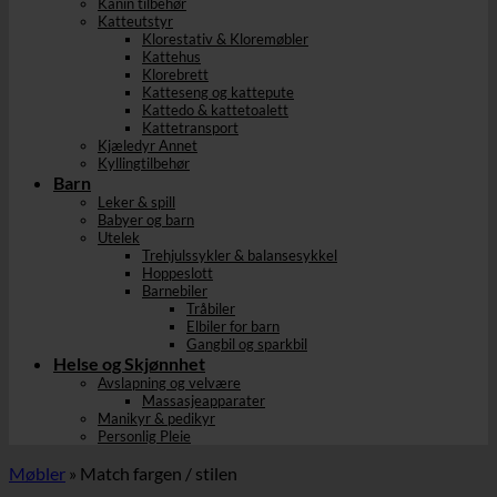
Kanin tilbehør
Katteutstyr
Klorestativ & Kloremøbler
Kattehus
Klorebrett
Katteseng og kattepute
Kattedo & kattetoalett
Kattetransport
Kjæledyr Annet
Kyllingtilbehør
Barn
Leker & spill
Babyer og barn
Utelek
Trehjulssykler & balansesykkel
Hoppeslott
Barnebiler
Tråbiler
Elbiler for barn
Gangbil og sparkbil
Helse og Skjønnhet
Avslapning og velvære
Massasjeapparater
Manikyr & pedikyr
Personlig Pleie
Møbler
»
Match fargen / stilen