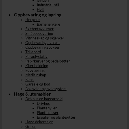
Gylden
Industriell stil
Hvit
Oppbevaring og lagring
Hengere
Barnehengere
Skittentøykurver
Småoppbevaring
Vitrineskap og skjenker
Oppbevaring av klær
Oppbevaringsbokser
Trillebord
Paraplystativ
Papirkurver og pedalbøtter
Klær holdning
kubelagring
Medisinskap
Benk
Garasje og bod
Bokhyller og hyllesystem
Hage & utemøbler
Drivhus og hagearbeid
Drivhus
Plantehyller
Plantekasser
Espalier og plantegitter
Hage dekorasjon
Griller