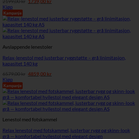
Opprinnelig
Nåværende
2199,00
kr
1739,00
kr
pris
pris
Kjøp
var:
er:
Kampanje
2199,00 kr.
1739,00 kr.
Avslappende lenestoler
Relax-lenestol med justerbar ryggstøtte – grå linimitasjon,
kapasitet 140 kg
Opprinnelig
Nåværende
6579,00
kr
4859,00
kr
pris
pris
Kjøp
var:
er:
Kampanje
6579,00 kr.
4859,00 kr.
Lenestol med fotskammel
Relax lenestol med fotskammel, justerbar rygg og skinn-look
grå — komfortabel hvilestol med elegant design