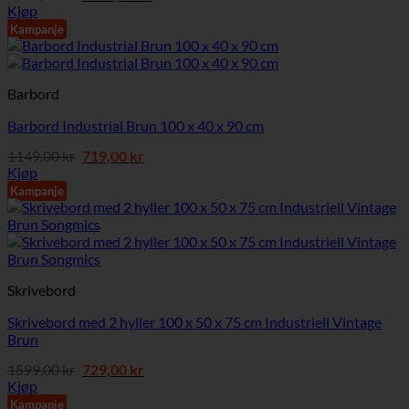
pris
pris
Kjøp
var:
er:
Kampanje
1899,00 kr.
1519,00 kr.
Barbord
Barbord Industrial Brun 100 x 40 x 90 cm
Opprinnelig
Nåværende
1149,00
kr
719,00
kr
pris
pris
Kjøp
var:
er:
Kampanje
1149,00 kr.
719,00 kr.
Skrivebord
Skrivebord med 2 hyller 100 x 50 x 75 cm Industriell Vintage
Brun
Opprinnelig
Nåværende
1599,00
kr
729,00
kr
pris
pris
Kjøp
var:
er:
Kampanje