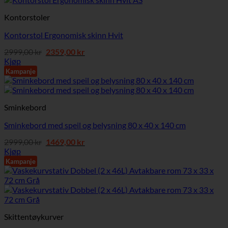
Kontorstoler
Kontorstol Ergonomisk skinn Hvit
Opprinnelig
Nåværende
2999,00
kr
2359,00
kr
pris
pris
Kjøp
var:
er:
Kampanje
2999,00 kr.
2359,00 kr.
Sminkebord
Sminkebord med speil og belysning 80 x 40 x 140 cm
Opprinnelig
Nåværende
2999,00
kr
1469,00
kr
pris
pris
Kjøp
var:
er:
Kampanje
2999,00 kr.
1469,00 kr.
Skittentøykurver