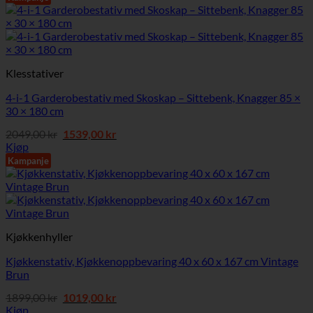
3099,00 kr.
2369,00 kr.
Klesstativer
4-i-1 Garderobestativ med Skoskap – Sittebenk, Knagger 85 ×
30 × 180 cm
Opprinnelig
Nåværende
2049,00
kr
1539,00
kr
pris
pris
Kjøp
var:
er:
Kampanje
2049,00 kr.
1539,00 kr.
Kjøkkenhyller
Kjøkkenstativ, Kjøkkenoppbevaring 40 x 60 x 167 cm Vintage
Brun
Opprinnelig
Nåværende
1899,00
kr
1019,00
kr
pris
pris
Kjøp