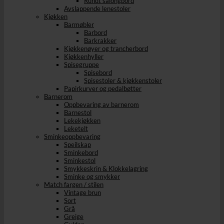
Rundt salongbord
Avslappende lenestoler
Kjøkken
Barmøbler
Barbord
Barkrakker
Kjøkkenøyer og trancherbord
Kjøkkenhyller
Spisegruppe
Spisebord
Spisestoler & kjøkkenstoler
Papirkurver og pedalbøtter
Barnerom
Oppbevaring av barnerom
Barnestol
Lekekjøkken
Leketelt
Sminkeoppbevaring
Speilskap
Sminkebord
Sminkestol
Smykkeskrin & Klokkelagring
Sminke og smykker
Match fargen / stilen
Vintage brun
Sort
Grå
Greige