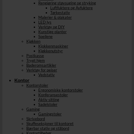
Rengjøring støvsuging og stryking
Luftfuktere og Avfuktere
Tørkestativ
Malerier & plakater
LED lys
Verktøy og DIY
Kunstige planter
Speilene
Kjøkken
Kjokkenmaskiner
Kjøkkenutstyr
Postkasse
Trygt hjem
Baderomsartikler
Verktøy for peiser
Vedstativ
Kontor
Kontorstoler
Ergonomiske kontorstoler
Konferansestoler
Aktiv sitting
Sadelstoler
Gaming
Gamingstoler
Skrivebord
Skuffeseksjoner til kontoret
Bærbar stativ og ståbord
Kontortilbehør