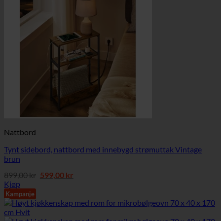
Nattbord
Tynt sidebord, nattbord med innebygd strømuttak Vintage
brun
Opprinnelig
Nåværende
899,00
kr
599,00
kr
pris
pris
Kjøp
var:
er:
Kampanje
899,00 kr.
599,00 kr.