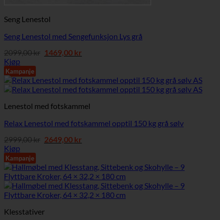
Seng Lenestol
Seng Lenestol med Sengefunksjon Lys grå
Opprinnelig
Nåværende
2099,00
kr
1469,00
kr
pris
pris
Kjøp
var:
er:
Kampanje
2099,00 kr.
1469,00 kr.
Lenestol med fotskammel
Relax Lenestol med fotskammel opptil 150 kg grå sølv
Opprinnelig
Nåværende
2999,00
kr
2649,00
kr
pris
pris
Kjøp
var:
er:
Kampanje
2999,00 kr.
2649,00 kr.
Klesstativer