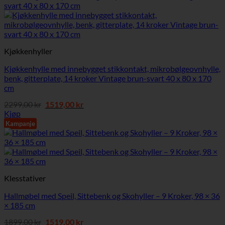
Kjøkkenhyller
Kjøkkenhylle med innebygget stikkontakt, mikrobølgeovnhylle,
benk, gitterplate, 14 kroker Vintage brun-svart 40 x 80 x 170
cm
Opprinnelig
Nåværende
2299,00
kr
1519,00
kr
pris
pris
Kjøp
var:
er:
Kampanje
2299,00 kr.
1519,00 kr.
Klesstativer
Hallmøbel med Speil, Sittebenk og Skohyller – 9 Kroker, 98 × 36
× 185 cm
Opprinnelig
Nåværende
1899,00
kr
1519,00
kr