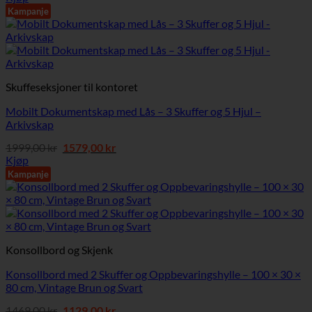
var:
er:
Kampanje
1899,00 kr.
1019,00 kr.
Skuffeseksjoner til kontoret
Mobilt Dokumentskap med Lås – 3 Skuffer og 5 Hjul –
Arkivskap
Opprinnelig
Nåværende
1999,00
kr
1579,00
kr
pris
pris
Kjøp
var:
er:
Kampanje
1999,00 kr.
1579,00 kr.
Konsollbord og Skjenk
Konsollbord med 2 Skuffer og Oppbevaringshylle – 100 × 30 ×
80 cm, Vintage Brun og Svart
Opprinnelig
Nåværende
1469,00
kr
1129,00
kr