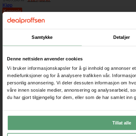
pris
pris
Kjøp
var:
er:
Kampanje
1469,00 kr.
1129,00 kr.
Barkrakker
Samtykke
Detaljer
2x Barkrakker 74 cm Setehøyde – Vintage Brun/Sort
Opprinnelig
Nåværende
1599,00
kr
959,00
kr
pris
pris
Kjøp
Denne nettsiden anvender cookies
var:
er:
Kampanje
1599,00 kr.
959,00 kr.
Vi bruker informasjonskapsler for å gi innhold og annonser et 
mediefunksjoner og for å analysere trafikken vår. Informasjon
personlig annonsering. Vi deler dessuten informasjon om hvo
våre innen sosiale medier, annonsering og analysearbeid, 
du har gjort tilgjengelig for dem, eller som de har samlet inn
Barsett
Barstolsett med spisebord + 2 stoler – vintage brun-svart,
sittehøyde 65 cm, bord 60×60×90 cm
Tillat alle
Opprinnelig
Nåværende
1999,00
kr
999,00
kr
pris
pris
Kjøp
var:
er:
Kampanje