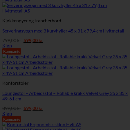
Kjøkkenøyer og trancherbord
Serveringsvogn med 3 kurvhyller 45 x 31 x 79,4 cm Hvitmetall
Opprinnelig
Nåværende
799,00
kr
599,00
kr
pris
pris
Kjøp
var:
er:
Kampanje
799,00 kr.
599,00 kr.
Kontorstoler
Loungestol – Arbeidsstol – Rollable krakk Velvet Grey 35 x 35 x
49-61 cm
Opprinnelig
Nåværende
899,00
kr
699,00
kr
pris
pris
Kjøp
var:
er:
Kampanje
899,00 kr.
699,00 kr.