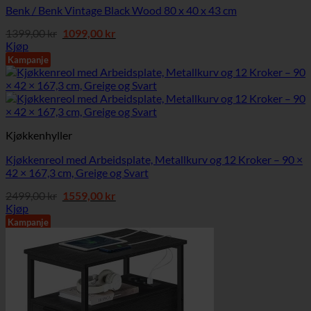
Benk / Benk Vintage Black Wood 80 x 40 x 43 cm
Opprinnelig
Nåværende
1399,00
kr
1099,00
kr
pris
pris
Kjøp
var:
er:
Kampanje
1399,00 kr.
1099,00 kr.
Kjøkkenhyller
Kjøkkenreol med Arbeidsplate, Metallkurv og 12 Kroker – 90 ×
42 × 167,3 cm, Greige og Svart
Opprinnelig
Nåværende
2499,00
kr
1559,00
kr
pris
pris
Kjøp
var:
er:
Kampanje
2499,00 kr.
1559,00 kr.