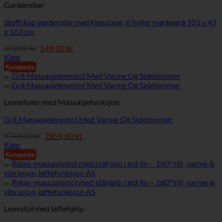
Garderober
Stoffskap garderobe med klesstang, 6 hyller mørkegrå 103 x 43
x 163 cm
Opprinnelig
Nåværende
609,00
kr
549,00
kr
pris
pris
Kjøp
var:
er:
Kampanje
609,00 kr.
549,00 kr.
Lenestoler med Massasjefunksjon
Grå Massasjelenestol Med Varme Og Sidelommer
Opprinnelig
Nåværende
9749,00
kr
7859,00
kr
pris
pris
Kjøp
var:
er:
Kampanje
9749,00 kr.
7859,00 kr.
Lenestol med løftehjelp