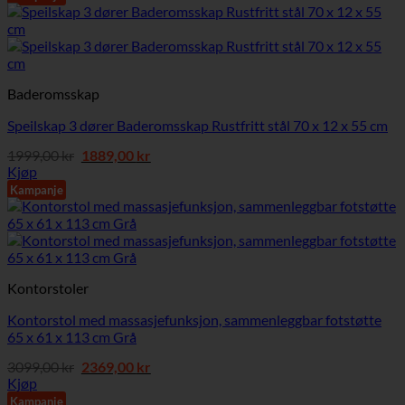
1599,00 kr.
729,00 kr.
Baderomsskap
Speilskap 3 dører Baderomsskap Rustfritt stål 70 x 12 x 55 cm
Opprinnelig
Nåværende
1999,00
kr
1889,00
kr
pris
pris
Kjøp
var:
er:
Kampanje
1999,00 kr.
1889,00 kr.
Kontorstoler
Kontorstol med massasjefunksjon, sammenleggbar fotstøtte
65 x 61 x 113 cm Grå
Opprinnelig
Nåværende
3099,00
kr
2369,00
kr
pris
pris
Kjøp
var:
er:
Kampanje