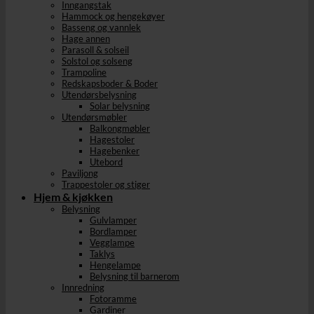
Inngangstak
Hammock og hengekøyer
Basseng og vannlek
Hage annen
Parasoll & solseil
Solstol og solseng
Trampoline
Redskapsboder & Boder
Utendørsbelysning
Solar belysning
Utendørsmøbler
Balkongmøbler
Hagestoler
Hagebenker
Utebord
Paviljong
Trappestoler og stiger
Hjem & kjøkken
Belysning
Gulvlamper
Bordlamper
Vegglampe
Taklys
Hengelampe
Belysning til barnerom
Innredning
Fotoramme
Gardiner