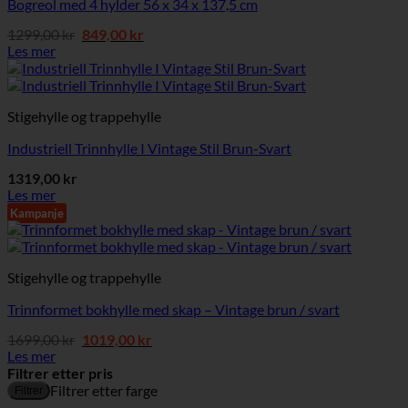
Bogreol med 4 hylder 56 x 34 x 137,5 cm
Opprinnelig
Nåværende
1299,00
kr
849,00
kr
pris
pris
Les mer
var:
er:
1299,00 kr.
849,00 kr.
Stigehylle og trappehylle
Industriell Trinnhylle I Vintage Stil Brun-Svart
1319,00
kr
Les mer
Kampanje
Stigehylle og trappehylle
Trinnformet bokhylle med skap – Vintage brun / svart
Opprinnelig
Nåværende
1699,00
kr
1019,00
kr
pris
pris
Les mer
var:
er:
Filtrer etter pris
1699,00 kr.
1019,00 kr.
M
M
Filtrer etter farge
Filtrer
p