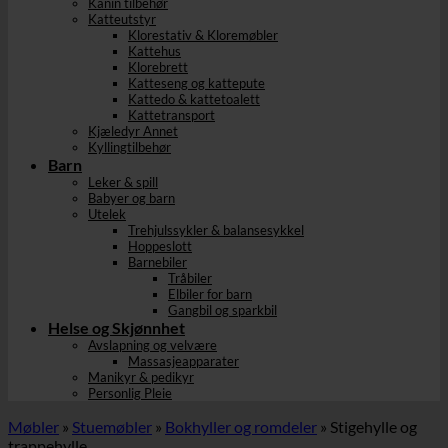
Kanin tilbehør
Katteutstyr
Klorestativ & Kloremøbler
Kattehus
Klorebrett
Katteseng og kattepute
Kattedo & kattetoalett
Kattetransport
Kjæledyr Annet
Kyllingtilbehør
Barn
Leker & spill
Babyer og barn
Utelek
Trehjulssykler & balansesykkel
Hoppeslott
Barnebiler
Tråbiler
Elbiler for barn
Gangbil og sparkbil
Helse og Skjønnhet
Avslapning og velvære
Massasjeapparater
Manikyr & pedikyr
Personlig Pleie
Møbler
»
Stuemøbler
»
Bokhyller og romdeler
»
Stigehylle og
trappehylle