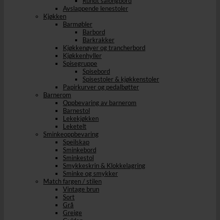
Rundt salongbord
Avslappende lenestoler
Kjøkken
Barmøbler
Barbord
Barkrakker
Kjøkkenøyer og trancherbord
Kjøkkenhyller
Spisegruppe
Spisebord
Spisestoler & kjøkkenstoler
Papirkurver og pedalbøtter
Barnerom
Oppbevaring av barnerom
Barnestol
Lekekjøkken
Leketelt
Sminkeoppbevaring
Speilskap
Sminkebord
Sminkestol
Smykkeskrin & Klokkelagring
Sminke og smykker
Match fargen / stilen
Vintage brun
Sort
Grå
Greige