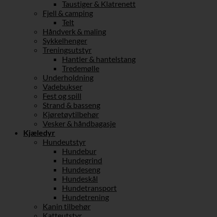
Taustiger & Klatrenett
Fjell & camping
Telt
Håndverk & maling
Sykkelhenger
Treningsutstyr
Hantler & hantelstang
Tredemølle
Underholdning
Vadebukser
Fest og spill
Strand & basseng
Kjøretøytilbehør
Vesker & håndbagasje
Kjæledyr
Hundeutstyr
Hundebur
Hundegrind
Hundeseng
Hundeskål
Hundetransport
Hundetrening
Kanin tilbehør
Katteutstyr