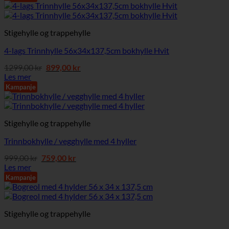
1049,00 kr.
699,00 kr.
Stigehylle og trappehylle
4-lags Trinnhylle 56x34x137,5cm bokhylle Hvit
Opprinnelig
Nåværende
1299,00
kr
899,00
kr
pris
pris
Les mer
var:
er:
Kampanje
1299,00 kr.
899,00 kr.
Stigehylle og trappehylle
Trinnbokhylle / vegghylle med 4 hyller
Opprinnelig
Nåværende
999,00
kr
759,00
kr
pris
pris
Les mer
var:
er:
Kampanje
999,00 kr.
759,00 kr.
Stigehylle og trappehylle