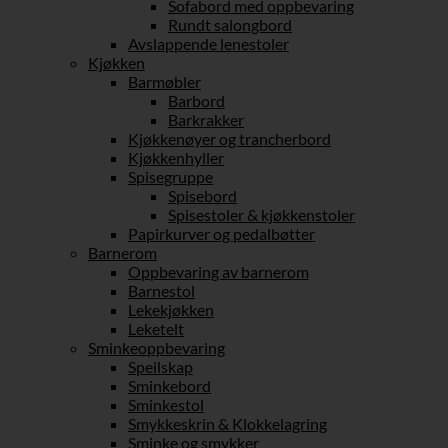
Sofabord med oppbevaring
Rundt salongbord
Avslappende lenestoler
Kjøkken
Barmøbler
Barbord
Barkrakker
Kjøkkenøyer og trancherbord
Kjøkkenhyller
Spisegruppe
Spisebord
Spisestoler & kjøkkenstoler
Papirkurver og pedalbøtter
Barnerom
Oppbevaring av barnerom
Barnestol
Lekekjøkken
Leketelt
Sminkeoppbevaring
Speilskap
Sminkebord
Sminkestol
Smykkeskrin & Klokkelagring
Sminke og smykker