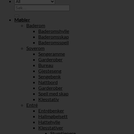
Søk
etter:
Møbler
Baderom
Baderomshylle
Baderomsskap
Baderomsspeil
Soverom
Sengeramme
Garderober
Bureau
Gjesteseng
Sengebenk
Nattbord
Garderober
Speil med skap
Klesstativ
Entré
Entrébenker
Hallmøbelsett
Hattehylle
Klesstativer
Stumtjenere