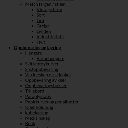
Match fargen / stilen
Vintage brun
Sort
Grå
Greige
Gylden
Industriell stil
Hvit
Oppbevaring og lagring
Hengere
Barnehengere
Skittentøykurver
Småoppbevaring
Vitrineskap og skjenker
Oppbevaring av klær
Oppbevaringsbokser
Trillebord
Paraplystativ
Papirkurver og pedalbøtter
Klær holdning
kubelagring
Medisinskap
Benk