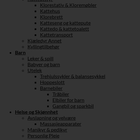
Klorestativ & Kloremøbler
Kattehus
Klorebrett
Katteseng og kattepute
Kattedo & kattetoalett
Kattetransport
Kjæledyr Annet
Kyllingtilbehør
Barn
Leker & spill
Babyer og barn
Utelek
Trehjulssykler & balansesykkel
Hoppeslott
Barnebiler
Tråbiler
Elbiler for barn
Gangbil og sparkbil
Helse og Skjønnhet
Avslapning og velvære
Massasjeapparater
Manikyr & pedikyr
Personlig Pleie