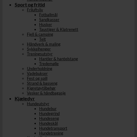
Sport og fritid
Friluftsliv
Fotballmål
Sandkasser
Husker
Taustiger & Klatrenett
Fjell & camping
Telt
Håndverk & maling
Sykkelhenger
Treningsutstyr
Hantler & hantelstang
Tredemølle
Underholdning
Vadebukser
Fest og spill
Strand & basseng
Kjøretøytilbehør
Vesker & håndbagasje
Kjæledyr
Hundeutstyr
Hundebur
Hundegrind
Hundeseng
Hundeskål
Hundetransport
Hundetrening