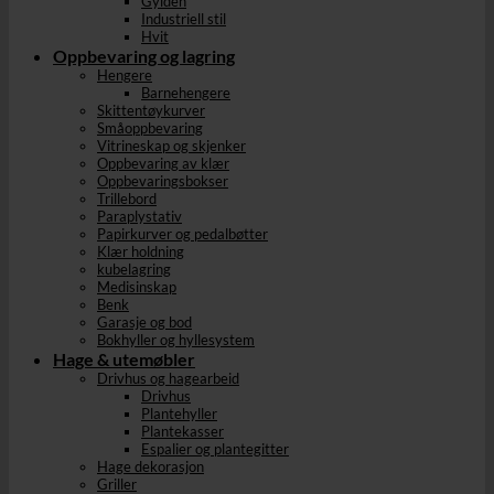
Gylden
Industriell stil
Hvit
Oppbevaring og lagring
Hengere
Barnehengere
Skittentøykurver
Småoppbevaring
Vitrineskap og skjenker
Oppbevaring av klær
Oppbevaringsbokser
Trillebord
Paraplystativ
Papirkurver og pedalbøtter
Klær holdning
kubelagring
Medisinskap
Benk
Garasje og bod
Bokhyller og hyllesystem
Hage & utemøbler
Drivhus og hagearbeid
Drivhus
Plantehyller
Plantekasser
Espalier og plantegitter
Hage dekorasjon
Griller