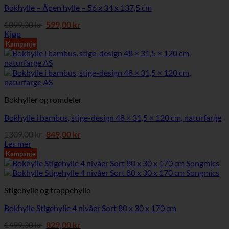
Bokhylle – Åpen hylle – 56 x 34 x 137,5 cm
Opprinnelig
Nåværende
1099,00
kr
599,00
kr
pris
pris
Kjøp
var:
er:
Kampanje
1099,00 kr.
599,00 kr.
Bokhyller og romdeler
Bokhylle i bambus, stige-design 48 × 31,5 × 120 cm, naturfarge
Opprinnelig
Nåværende
1309,00
kr
849,00
kr
pris
pris
Les mer
var:
er:
Kampanje
1309,00 kr.
849,00 kr.
Stigehylle og trappehylle
Bokhylle Stigehylle 4 nivåer Sort 80 x 30 x 170 cm
Opprinnelig
Nåværende
1499,00
kr
829,00
kr