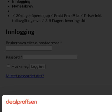
Innlogging
Nyhetsbrev
✓ 30 dager åpent kjøp✓ Frakt Fra 49 kr ✓ Priser inkl.
tollavgift og mva ✓ 3-5 Dagers leveringstid
Innlogging
Påkrevd
Brukernavn eller e-postadresse
*
Påkrevd
Passord
*
Husk meg
Logg inn
Mistet passordet ditt?