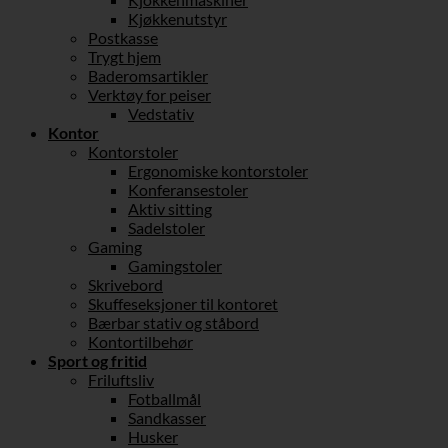
Kjøkkenutstyr
Postkasse
Trygt hjem
Baderomsartikler
Verktøy for peiser
Vedstativ
Kontor
Kontorstoler
Ergonomiske kontorstoler
Konferansestoler
Aktiv sitting
Sadelstoler
Gaming
Gamingstoler
Skrivebord
Skuffeseksjoner til kontoret
Bærbar stativ og ståbord
Kontortilbehør
Sport og fritid
Friluftsliv
Fotballmål
Sandkasser
Husker