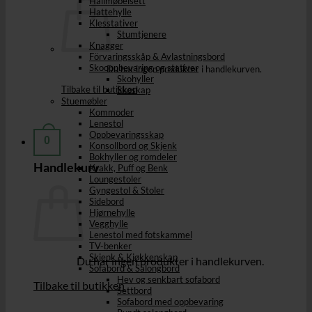
Hallmøbelsett
Hattehylle
Klesstativer
Stumtjenere
Knagger
Förvaringsskåp & Avlastningsbord
Skooppbevaring og stativer
Du har ingen produkter i handlekurven.
Skohyller
Tilbake til butikken
Skoskap
Stuemøbler
Kommoder
Lenestol
Oppbevaringsskap
0
Konsollbord og Skjenk
Bokhyller og romdeler
Handlekurv
Krakk, Puff og Benk
Loungestoler
Gyngestol & Stoler
Sidebord
Hjørnehylle
Vegghylle
Lenestol med fotskammel
TV-benker
Skjenk & Kjøkkenskap
Du har ingen produkter i handlekurven.
Sofabord & Salongbord
Hev og senkbart sofabord
Tilbake til butikken
Settbord
Sofabord med oppbevaring