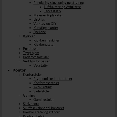
Rengjøring støvsuging og stryking
Luftfuktere og Avfuktere
Tørkestativ
Malerier & plakater
LED lys
Verktøy og DIY
Kunstige planter
Speilene
Kjøkken
Kjokkenmaskiner
Kjøkkenutstyr
Postkasse
Trygt hjem
Baderomsartikler
Verktøy for peiser
Vedstativ
Kontor
Kontorstoler
Ergonomiske kontorstoler
Konferansestoler
Aktiv sitting
Sadelstoler
Gaming
Gamingstoler
Skrivebord
Skuffeseksjoner til kontoret
Bærbar stativ og ståbord
Kontortilbehør