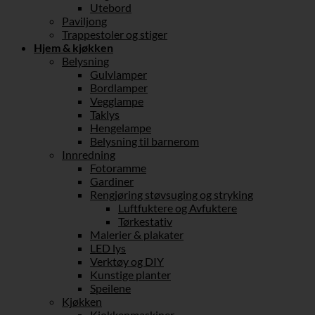
Utebord
Paviljong
Trappestoler og stiger
Hjem & kjøkken
Belysning
Gulvlamper
Bordlamper
Vegglampe
Taklys
Hengelampe
Belysning til barnerom
Innredning
Fotoramme
Gardiner
Rengjøring støvsuging og stryking
Luftfuktere og Avfuktere
Tørkestativ
Malerier & plakater
LED lys
Verktøy og DIY
Kunstige planter
Speilene
Kjøkken
Kjokkenmaskiner