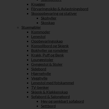
Knagger
Förvaringsskåp & Avlastningsbord
Skooppbevaring og stativer
Skohyller
Skoskap
Stuemøbler
Kommoder
Lenestol
Oppbevaringsskap
Konsollbord og Skjenk
Bokhyller og romdeler
Krakk, Puff og Benk
Loungestoler
Gyngestol & Stoler
Sidebord
Hjørnehylle
Vegghylle
Lenestol med fotskammel
TV-benker
Skjenk & Kjøkkenskap
Sofabord & Salongbord
Hev og senkbart sofabord
Settbord