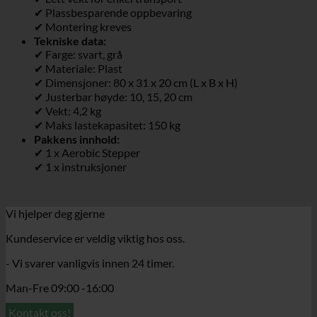
✔ Plassbesparende oppbevaring
✔ Montering kreves
Tekniske data:
✔ Farge: svart, grå
✔ Materiale: Plast
✔ Dimensjoner: 80 x 31 x 20 cm (L x B x H)
✔ Justerbar høyde: 10, 15, 20 cm
✔ Vekt: 4,2 kg
✔ Maks lastekapasitet: 150 kg
Pakkens innhold:
✔ 1 x Aerobic Stepper
✔ 1 x instruksjoner
Vi hjelper deg gjerne
Kundeservice er veldig viktig hos oss.
- Vi svarer vanligvis innen 24 timer.
Man-Fre 09:00 -16:00
Kontakt oss!