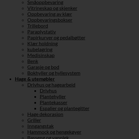
Småoppbevaring
Vitrineskap og skjenker
Oppbevaring av klær
Oppbevaringsbokser
Trillebord
Paraplystativ
Papirkurver og pedalbøtter
Klær holdning
kubelagring
Medisinskap
Benk
Garasje og bod
Bokhyller og hyllesystem
Hage & utemøbler
Drivhus og hagearbeid
Drivhus
Plantehyller
Plantekasser
Espalier og plantegitter
Hage dekorasjon
Griller
Inngangstak
Hammock og hengekøyer
Basseng og vannlek