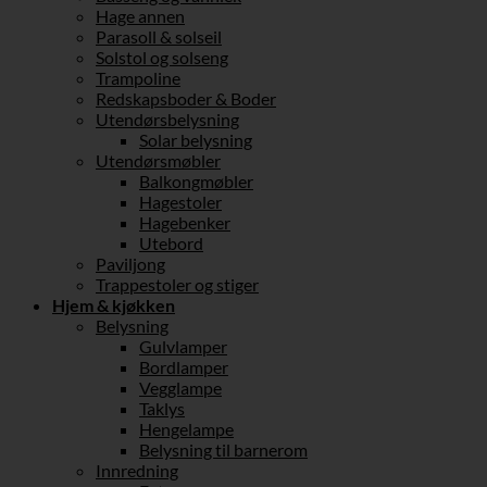
Hage annen
Parasoll & solseil
Solstol og solseng
Trampoline
Redskapsboder & Boder
Utendørsbelysning
Solar belysning
Utendørsmøbler
Balkongmøbler
Hagestoler
Hagebenker
Utebord
Paviljong
Trappestoler og stiger
Hjem & kjøkken
Belysning
Gulvlamper
Bordlamper
Vegglampe
Taklys
Hengelampe
Belysning til barnerom
Innredning