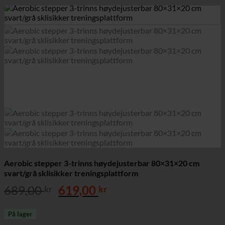
Aerobic stepper 3-trinns høydejusterbar 80×31×20 cm
svart/grå sklisikker treningsplattform
Opprinnelig
Nåværende
689,00
619,00
kr
kr
pris
pris
var:
er:
På lager