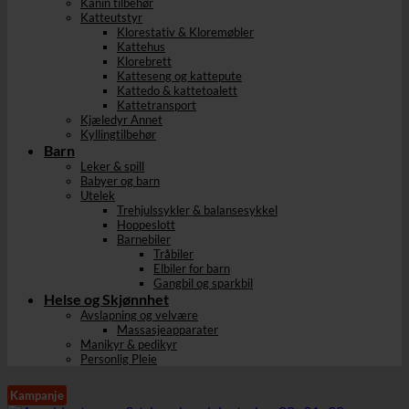
Kanin tilbehør
Katteutstyr
Klorestativ & Kloremøbler
Kattehus
Klorebrett
Katteseng og kattepute
Kattedo & kattetoalett
Kattetransport
Kjæledyr Annet
Kyllingtilbehør
Barn
Leker & spill
Babyer og barn
Utelek
Trehjulssykler & balansesykkel
Hoppeslott
Barnebiler
Tråbiler
Elbiler for barn
Gangbil og sparkbil
Helse og Skjønnhet
Avslapning og velvære
Massasjeapparater
Manikyr & pedikyr
Personlig Pleie
Kampanje