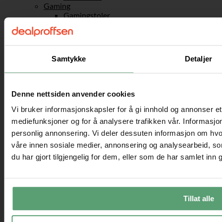
Gaming
Gamingstoler
Skrivebord
Skuffeseksjoner til kontoret
Bærbar stativ og ståbord
Kontortilbehør
Samtykke
Detaljer
Sport og fritid
Friluftsliv
Fotballmål
Sandkasser
Denne nettsiden anvender cookies
Husker
Taustiger & Klatrenett
Vi bruker informasjonskapsler for å gi innhold og annonser et 
Fjell & camping
mediefunksjoner og for å analysere trafikken vår. Informasjon
Telt
personlig annonsering. Vi deler dessuten informasjon om hvo
Håndverk & maling
våre innen sosiale medier, annonsering og analysearbeid, 
Sykkelhenger
Treningsutstyr
du har gjort tilgjengelig for dem, eller som de har samlet inn
Hantler & hantelstang
Tredemølle
Underholdning
Vadebukser
Tillat alle
Fest og spill
Strand & basseng