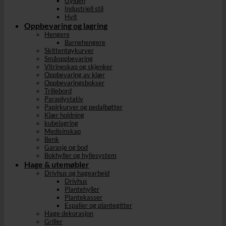
Gylden
Industriell stil
Hvit
Oppbevaring og lagring
Hengere
Barnehengere
Skittentøykurver
Småoppbevaring
Vitrineskap og skjenker
Oppbevaring av klær
Oppbevaringsbokser
Trillebord
Paraplystativ
Papirkurver og pedalbøtter
Klær holdning
kubelagring
Medisinskap
Benk
Garasje og bod
Bokhyller og hyllesystem
Hage & utemøbler
Drivhus og hagearbeid
Drivhus
Plantehyller
Plantekasser
Espalier og plantegitter
Hage dekorasjon
Griller