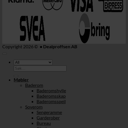
Copyright 2026 ©
• Dealproffsen AB
Søk
etter:
Møbler
Baderom
Baderomshylle
Baderomsskap
Baderomsspeil
Soverom
Sengeramme
Garderober
Bureau