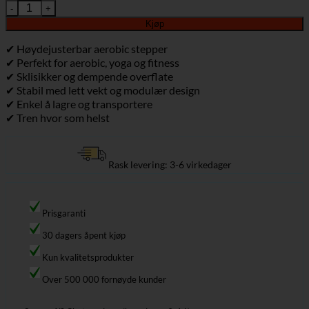
689,00 kr.
619,00 kr.
Aerobic stepper 3-trinns høydejusterbar 80×31×20 cm svart/grå s
Kjøp
✔ Høydejusterbar aerobic stepper
✔ Perfekt for aerobic, yoga og fitness
✔ Sklisikker og dempende overflate
✔ Stabil med lett vekt og modulær design
✔ Enkel å lagre og transportere
✔ Tren hvor som helst
Rask levering: 3-6 virkedager
Prisgaranti
30 dagers åpent kjøp
Kun kvalitetsprodukter
Over 500 000 fornøyde kunder