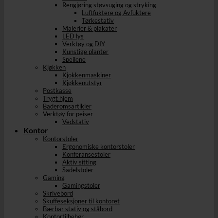
Rengjøring støvsuging og stryking
Luftfuktere og Avfuktere
Tørkestativ
Malerier & plakater
LED lys
Verktøy og DIY
Kunstige planter
Speilene
Kjøkken
Kjokkenmaskiner
Kjøkkenutstyr
Postkasse
Trygt hjem
Baderomsartikler
Verktøy for peiser
Vedstativ
Kontor
Kontorstoler
Ergonomiske kontorstoler
Konferansestoler
Aktiv sitting
Sadelstoler
Gaming
Gamingstoler
Skrivebord
Skuffeseksjoner til kontoret
Bærbar stativ og ståbord
Kontortilbehør