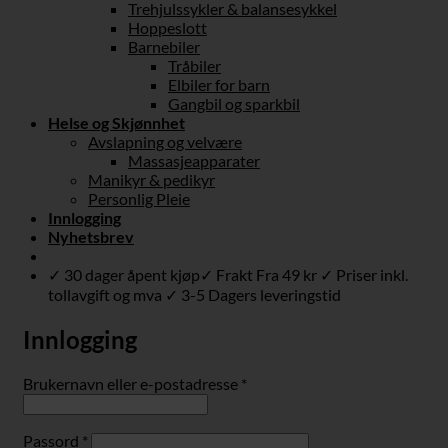
Trehjulssykler & balansesykkel
Hoppeslott
Barnebiler
Tråbiler
Elbiler for barn
Gangbil og sparkbil
Helse og Skjønnhet
Avslapning og velvære
Massasjeapparater
Manikyr & pedikyr
Personlig Pleie
Innlogging
Nyhetsbrev
✓ 30 dager åpent kjøp✓ Frakt Fra 49 kr ✓ Priser inkl.
tollavgift og mva ✓ 3-5 Dagers leveringstid
Innlogging
Påkrevd
Brukernavn eller e-postadresse
*
Påkrevd
Passord
*