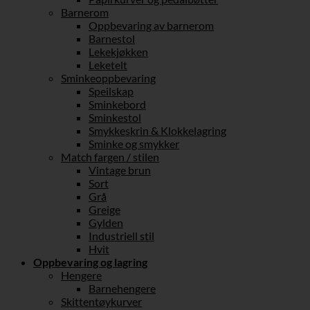
Barnerom
Oppbevaring av barnerom
Barnestol
Lekekjøkken
Leketelt
Sminkeoppbevaring
Speilskap
Sminkebord
Sminkestol
Smykkeskrin & Klokkelagring
Sminke og smykker
Match fargen / stilen
Vintage brun
Sort
Grå
Greige
Gylden
Industriell stil
Hvit
Oppbevaring og lagring
Hengere
Barnehengere
Skittentøykurver