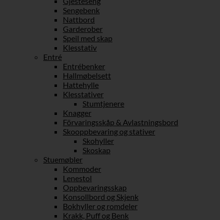
Gjesteseng
Sengebenk
Nattbord
Garderober
Speil med skap
Klesstativ
Entré
Entrébenker
Hallmøbelsett
Hattehylle
Klesstativer
Stumtjenere
Knagger
Förvaringsskåp & Avlastningsbord
Skooppbevaring og stativer
Skohyller
Skoskap
Stuemøbler
Kommoder
Lenestol
Oppbevaringsskap
Konsollbord og Skjenk
Bokhyller og romdeler
Krakk, Puff og Benk