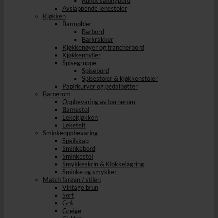
Rundt salongbord
Avslappende lenestoler
Kjøkken
Barmøbler
Barbord
Barkrakker
Kjøkkenøyer og trancherbord
Kjøkkenhyller
Spisegruppe
Spisebord
Spisestoler & kjøkkenstoler
Papirkurver og pedalbøtter
Barnerom
Oppbevaring av barnerom
Barnestol
Lekekjøkken
Leketelt
Sminkeoppbevaring
Speilskap
Sminkebord
Sminkestol
Smykkeskrin & Klokkelagring
Sminke og smykker
Match fargen / stilen
Vintage brun
Sort
Grå
Greige