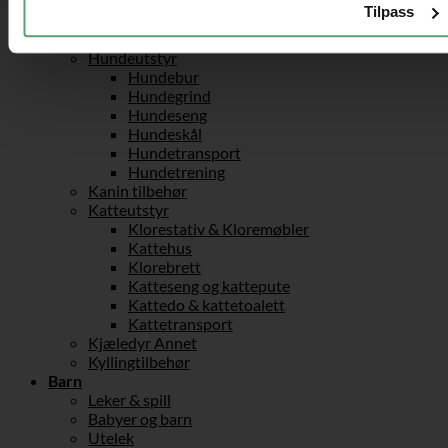
Kjøretøytilbehør
Tilpass
Vesker & håndbagasje
Kjæledyr
Hundeutstyr
Hundebur
Hundegrind
Hundeseng
Hundeskål
Hundetransport
Hundetrening
Kanin tilbehør
Katteutstyr
Klorestativ & Kloremøbler
Kattehus
Klorebrett
Katteseng og kattepute
Kattedo & kattetoalett
Kattetransport
Kjæledyr Annet
Kyllingtilbehør
Barn
Leker & spill
Babyer og barn
Utelek