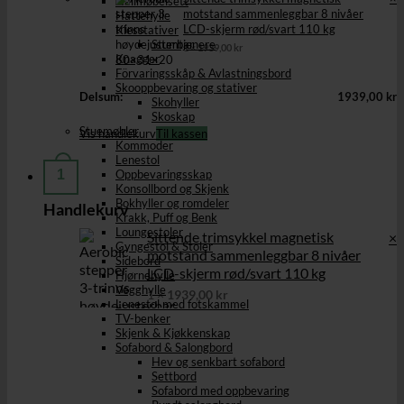
Hallmøbelsett
motstand sammenleggbar 8 nivåer
Hattehylle
LCD-skjerm rød/svart 110 kg
Klesstativer
Stumtjenere
1 ×
1939,00
kr
Knagger
Förvaringsskåp & Avlastningsbord
Skooppbevaring og stativer
Delsum:
1939,00
kr
Skohyller
Skoskap
Stuemøbler
Vis handlekurv
Til kassen
Kommoder
Lenestol
1
Oppbevaringsskap
Konsollbord og Skjenk
Bokhyller og romdeler
Handlekurv
Krakk, Puff og Benk
Loungestoler
Sittende trimsykkel magnetisk
×
Gyngestol & Stoler
motstand sammenleggbar 8 nivåer
Sidebord
LCD-skjerm rød/svart 110 kg
Hjørnehylle
Vegghylle
1 ×
1939,00
kr
Lenestol med fotskammel
TV-benker
Skjenk & Kjøkkenskap
Sofabord & Salongbord
Hev og senkbart sofabord
Settbord
Sofabord med oppbevaring