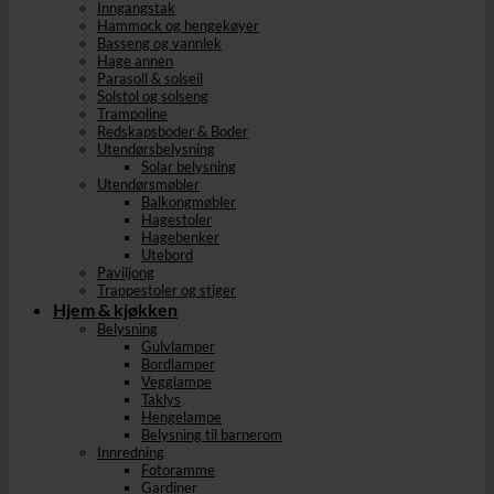
Inngangstak
Hammock og hengekøyer
Basseng og vannlek
Hage annen
Parasoll & solseil
Solstol og solseng
Trampoline
Redskapsboder & Boder
Utendørsbelysning
Solar belysning
Utendørsmøbler
Balkongmøbler
Hagestoler
Hagebenker
Utebord
Paviljong
Trappestoler og stiger
Hjem & kjøkken
Belysning
Gulvlamper
Bordlamper
Vegglampe
Taklys
Hengelampe
Belysning til barnerom
Innredning
Fotoramme
Gardiner