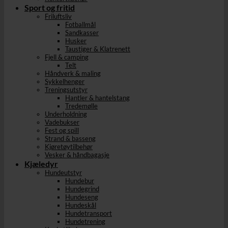
Sport og fritid
Friluftsliv
Fotballmål
Sandkasser
Husker
Taustiger & Klatrenett
Fjell & camping
Telt
Håndverk & maling
Sykkelhenger
Treningsutstyr
Hantler & hantelstang
Tredemølle
Underholdning
Vadebukser
Fest og spill
Strand & basseng
Kjøretøytilbehør
Vesker & håndbagasje
Kjæledyr
Hundeutstyr
Hundebur
Hundegrind
Hundeseng
Hundeskål
Hundetransport
Hundetrening