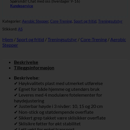
Spørsmål? Chat med oss (hverdager 9-16)
Kundeservice
Kategorier:
Aerobic Stepper
,
Core-Trening
,
Sport og fritid
,
Treningsutstyr
Stikkord:
AS
Hjem
/
Sport og fritid
/
Treningsutstyr
/
Core-Trening
/
Aerobic
Stepper
Beskrivelse
Tilleggsinformasjon
Beskrivelse
:
✔ Høykvalitets plast med utmerket utførelse
✔ Egnet for både hjemme og utendørs bruk
✔ Leveres med 4 modulære fotelementer for
høydejustering
✔ Justerbar høyde i 3 nivåer: 10, 15 og 20 cm
✔ Non-stick og støtdempende overflate
✔ Sikkert grep takket være sklisikker overflate
✔ Sklisikre føtter for økt stabilitet
✔ Lett vekt for enkel transport