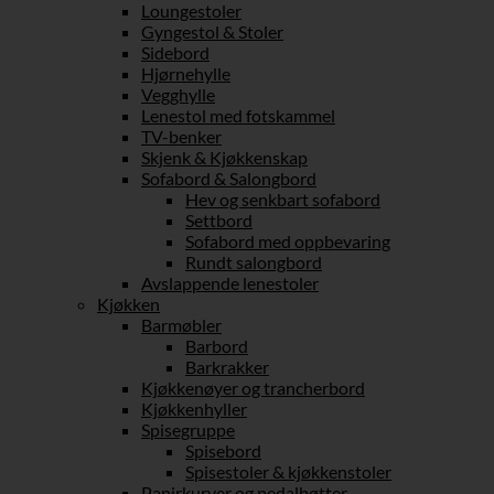
Loungestoler
Gyngestol & Stoler
Sidebord
Hjørnehylle
Vegghylle
Lenestol med fotskammel
TV-benker
Skjenk & Kjøkkenskap
Sofabord & Salongbord
Hev og senkbart sofabord
Settbord
Sofabord med oppbevaring
Rundt salongbord
Avslappende lenestoler
Kjøkken
Barmøbler
Barbord
Barkrakker
Kjøkkenøyer og trancherbord
Kjøkkenhyller
Spisegruppe
Spisebord
Spisestoler & kjøkkenstoler
Papirkurver og pedalbøtter