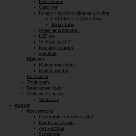
Fotoramme
Gardiner
Rengjøring støvsuging og stryking
Luftfuktere og Avfuktere
Tørkestativ
Malerier & plakater
LED lys
Verktøy og DIY
Kunstige planter
Speilene
Kjøkken
Kjokkenmaskiner
Kjøkkenutstyr
Postkasse
Trygt hjem
Baderomsartikler
Verktøy for peiser
Vedstativ
Kontor
Kontorstoler
Ergonomiske kontorstoler
Konferansestoler
Aktiv sitting
Sadelstoler