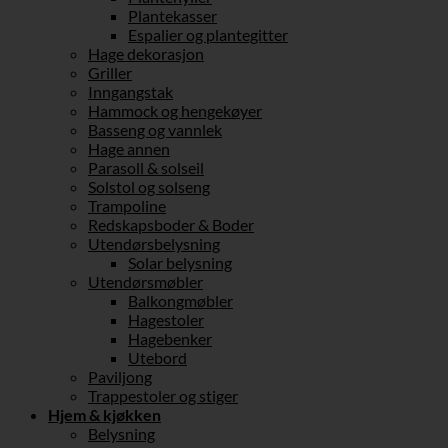
Plantekasser
Espalier og plantegitter
Hage dekorasjon
Griller
Inngangstak
Hammock og hengekøyer
Basseng og vannlek
Hage annen
Parasoll & solseil
Solstol og solseng
Trampoline
Redskapsboder & Boder
Utendørsbelysning
Solar belysning
Utendørsmøbler
Balkongmøbler
Hagestoler
Hagebenker
Utebord
Paviljong
Trappestoler og stiger
Hjem & kjøkken
Belysning