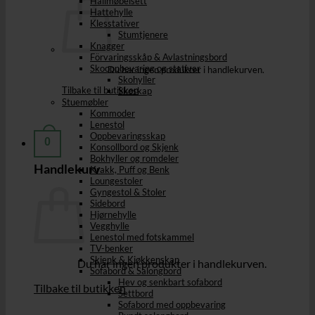
Hallmøbelsett
Hattehylle
Klesstativer
Stumtjenere
Knagger
Förvaringsskåp & Avlastningsbord
Skooppbevaring og stativer
Du har ingen produkter i handlekurven.
Skohyller
Tilbake til butikken
Skoskap
Stuemøbler
Kommoder
Lenestol
Oppbevaringsskap
0
Konsollbord og Skjenk
Bokhyller og romdeler
Handlekurv
Krakk, Puff og Benk
Loungestoler
Gyngestol & Stoler
Sidebord
Hjørnehylle
Vegghylle
Lenestol med fotskammel
TV-benker
Skjenk & Kjøkkenskap
Du har ingen produkter i handlekurven.
Sofabord & Salongbord
Hev og senkbart sofabord
Tilbake til butikken
Settbord
Sofabord med oppbevaring