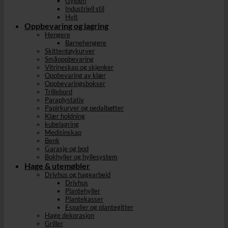
Gylden
Industriell stil
Hvit
Oppbevaring og lagring
Hengere
Barnehengere
Skittentøykurver
Småoppbevaring
Vitrineskap og skjenker
Oppbevaring av klær
Oppbevaringsbokser
Trillebord
Paraplystativ
Papirkurver og pedalbøtter
Klær holdning
kubelagring
Medisinskap
Benk
Garasje og bod
Bokhyller og hyllesystem
Hage & utemøbler
Drivhus og hagearbeid
Drivhus
Plantehyller
Plantekasser
Espalier og plantegitter
Hage dekorasjon
Griller