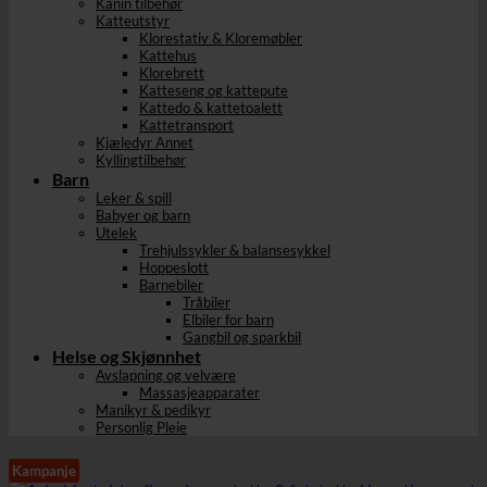
Kanin tilbehør
Katteutstyr
Klorestativ & Kloremøbler
Kattehus
Klorebrett
Katteseng og kattepute
Kattedo & kattetoalett
Kattetransport
Kjæledyr Annet
Kyllingtilbehør
Barn
Leker & spill
Babyer og barn
Utelek
Trehjulssykler & balansesykkel
Hoppeslott
Barnebiler
Tråbiler
Elbiler for barn
Gangbil og sparkbil
Helse og Skjønnhet
Avslapning og velvære
Massasjeapparater
Manikyr & pedikyr
Personlig Pleie
Kampanje