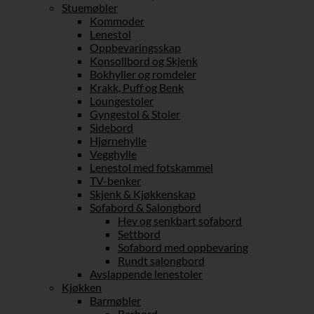
Stuemøbler
Kommoder
Lenestol
Oppbevaringsskap
Konsollbord og Skjenk
Bokhyller og romdeler
Krakk, Puff og Benk
Loungestoler
Gyngestol & Stoler
Sidebord
Hjørnehylle
Vegghylle
Lenestol med fotskammel
TV-benker
Skjenk & Kjøkkenskap
Sofabord & Salongbord
Hev og senkbart sofabord
Settbord
Sofabord med oppbevaring
Rundt salongbord
Avslappende lenestoler
Kjøkken
Barmøbler
Barbord