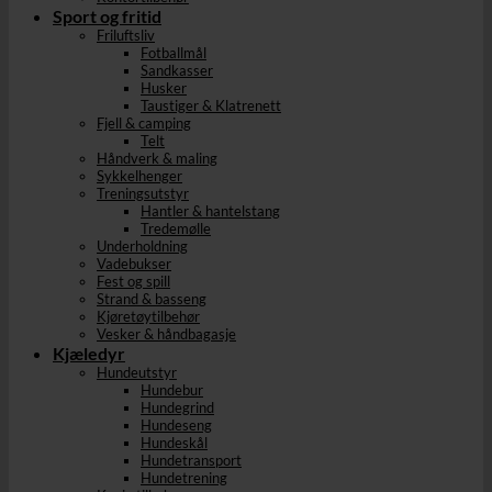
Sport og fritid
Friluftsliv
Fotballmål
Sandkasser
Husker
Taustiger & Klatrenett
Fjell & camping
Telt
Håndverk & maling
Sykkelhenger
Treningsutstyr
Hantler & hantelstang
Tredemølle
Underholdning
Vadebukser
Fest og spill
Strand & basseng
Kjøretøytilbehør
Vesker & håndbagasje
Kjæledyr
Hundeutstyr
Hundebur
Hundegrind
Hundeseng
Hundeskål
Hundetransport
Hundetrening