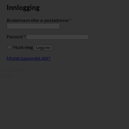
Innlogging
Påkrevd
Brukernavn eller e-postadresse
*
Påkrevd
Passord
*
Husk meg
Logg inn
Mistet passordet ditt?