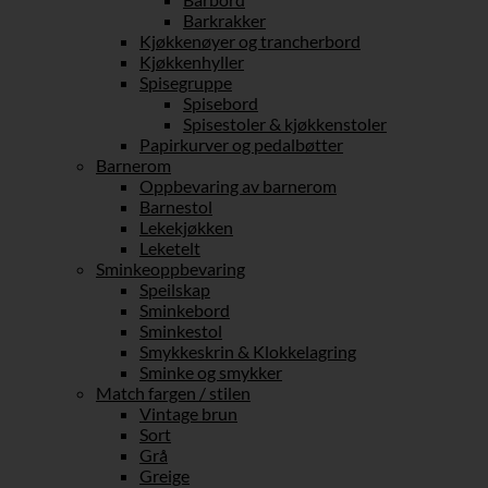
Barkrakker
Kjøkkenøyer og trancherbord
Kjøkkenhyller
Spisegruppe
Spisebord
Spisestoler & kjøkkenstoler
Papirkurver og pedalbøtter
Barnerom
Oppbevaring av barnerom
Barnestol
Lekekjøkken
Leketelt
Sminkeoppbevaring
Speilskap
Sminkebord
Sminkestol
Smykkeskrin & Klokkelagring
Sminke og smykker
Match fargen / stilen
Vintage brun
Sort
Grå
Greige