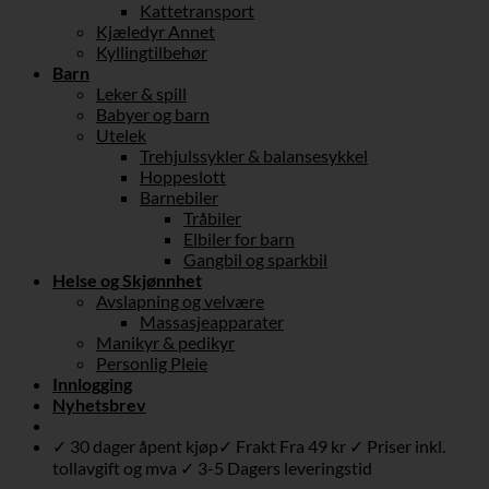
Kattetransport
Kjæledyr Annet
Kyllingtilbehør
Barn
Leker & spill
Babyer og barn
Utelek
Trehjulssykler & balansesykkel
Hoppeslott
Barnebiler
Tråbiler
Elbiler for barn
Gangbil og sparkbil
Helse og Skjønnhet
Avslapning og velvære
Massasjeapparater
Manikyr & pedikyr
Personlig Pleie
Innlogging
Nyhetsbrev
✓ 30 dager åpent kjøp✓ Frakt Fra 49 kr ✓ Priser inkl.
tollavgift og mva ✓ 3-5 Dagers leveringstid