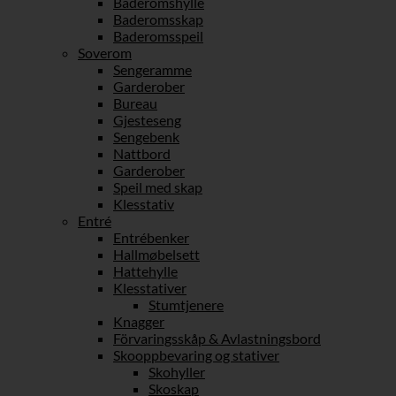
Baderomshylle
Baderomsskap
Baderomsspeil
Soverom
Sengeramme
Garderober
Bureau
Gjesteseng
Sengebenk
Nattbord
Garderober
Speil med skap
Klesstativ
Entré
Entrébenker
Hallmøbelsett
Hattehylle
Klesstativer
Stumtjenere
Knagger
Förvaringsskåp & Avlastningsbord
Skooppbevaring og stativer
Skohyller
Skoskap