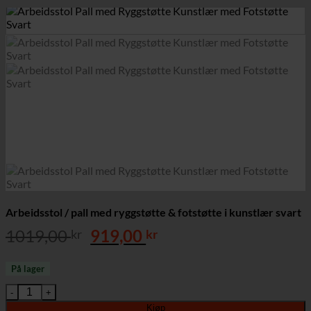
Arbeidsstol / pall med ryggstøtte & fotstøtte i kunstlær svart
Opprinnelig
Nåværende
1019,00
919,00
kr
kr
pris
pris
var:
er:
På lager
1019,00 kr.
919,00 kr.
Arbeidsstol / pall med ryggstøtte & fotstøtte i kunstlær svart ant
Kjøp