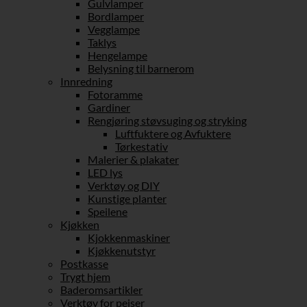
Gulvlamper
Bordlamper
Vegglampe
Taklys
Hengelampe
Belysning til barnerom
Innredning
Fotoramme
Gardiner
Rengjøring støvsuging og stryking
Luftfuktere og Avfuktere
Tørkestativ
Malerier & plakater
LED lys
Verktøy og DIY
Kunstige planter
Speilene
Kjøkken
Kjokkenmaskiner
Kjøkkenutstyr
Postkasse
Trygt hjem
Baderomsartikler
Verktøy for peiser