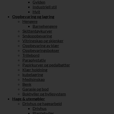
Gylden
Industriell stil
Hvit
Oppbevaring og lagring
Hengere
Barnehengere
Skittentøykurver
Småoppbevaring
Vitrineskap og skjenker
Oppbevaring av klær
Oppbevaringsbokser
Trillebord
Paraplystativ
Papirkurver og pedalbøtter
Klær holdning
kubelagring
Medisinskap
Benk
Garasje og bod
Bokhyller og hyllesystem
Hage & utemøbler
Drivhus og hagearbeid
Drivhus
Plantehyller