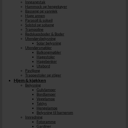
Inngangstak
Hammock og hengekøyer
Basseng og vannlek
Hage annen
Parasoll & solseil
Solstol og solseng
Trampoline
Redskapsboder & Boder
Utendørsbelysning
Solar belysning
Utendørsmøbler
Balkongmøbler
Hagestoler
Hagebenker
Utebord
Paviljong
Trappestoler og stiger
Hjem & kjøkken
Belysning
Gulvlamper
Bordlamper
Vegglampe
Taklys
Hengelampe
Belysning til barnerom
Innredning
Fotoramme
Gardiner