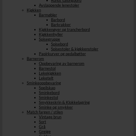
Rundt salongbord
Avslappende lenestoler
Kjøkken
Barmøbler
Barbord
Barkrakker
Kjøkkenøyer og trancherbord
Kjøkkenhyller
Spisegruppe
Spisebord
Spisestoler & kjøkkenstoler
Papirkurver og pedalbøtter
Barnerom
Oppbevaring av barnerom
Barnestol
Lekekjøkken
Leketelt
Sminkeoppbevaring
Speilskap
Sminkebord
Sminkestol
Smykkeskrin & Klokkelagring
Sminke og smykker
Match fargen / stilen
Vintage brun
Sort
Grå
Greige