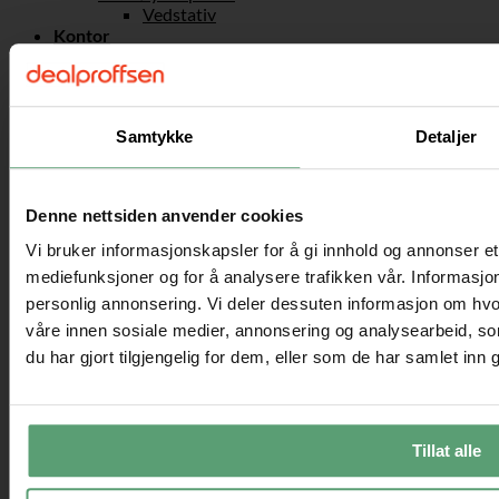
Vedstativ
Kontor
Kontorstoler
Ergonomiske kontorstoler
Konferansestoler
Aktiv sitting
Samtykke
Detaljer
Sadelstoler
Gaming
Gamingstoler
Skrivebord
Denne nettsiden anvender cookies
Skuffeseksjoner til kontoret
Bærbar stativ og ståbord
Vi bruker informasjonskapsler for å gi innhold og annonser et 
Kontortilbehør
mediefunksjoner og for å analysere trafikken vår. Informasjon
Sport og fritid
personlig annonsering. Vi deler dessuten informasjon om hvo
Friluftsliv
Fotballmål
våre innen sosiale medier, annonsering og analysearbeid, 
Sandkasser
du har gjort tilgjengelig for dem, eller som de har samlet inn
Husker
Taustiger & Klatrenett
Fjell & camping
Telt
Tillat alle
Håndverk & maling
Sykkelhenger