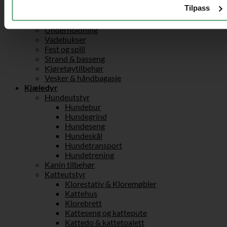
Treningsutstyr
Tilpass
Hantler & hantelstang
Tredemølle
Underholdning
Vadebukser
Fest og spill
Strand & basseng
Kjøretøytilbehør
Vesker & håndbagasje
Kjæledyr
Hundeutstyr
Hundebur
Hundegrind
Hundeseng
Hundeskål
Hundetransport
Hundetrening
Kanin tilbehør
Katteutstyr
Klorestativ & Kloremøbler
Kattehus
Klorebrett
Katteseng og kattepute
Kattedo & kattetoalett