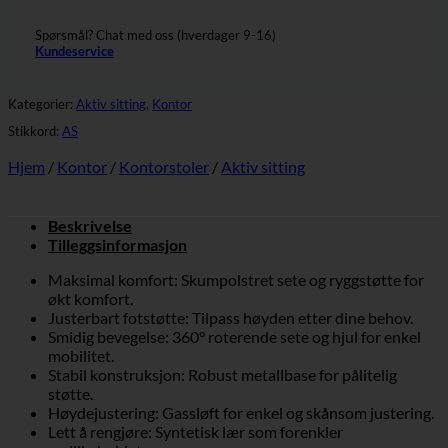
Spørsmål? Chat med oss (hverdager 9-16)
Kundeservice
Kategorier:
Aktiv sitting
,
Kontor
Stikkord:
AS
Hjem
/
Kontor
/
Kontorstoler
/
Aktiv sitting
Beskrivelse
Tilleggsinformasjon
Maksimal komfort: Skumpolstret sete og ryggstøtte for
økt komfort.
Justerbart fotstøtte: Tilpass høyden etter dine behov.
Smidig bevegelse: 360° roterende sete og hjul for enkel
mobilitet.
Stabil konstruksjon: Robust metallbase for pålitelig
støtte.
Høydejustering: Gassløft for enkel og skånsom justering.
Lett å rengjøre: Syntetisk lær som forenkler