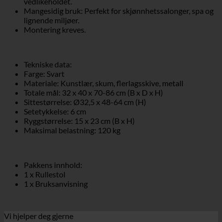
vedlikeholdet.
Mangesidig bruk: Perfekt for skjønnhetssalonger, spa og
lignende miljøer.
Montering kreves.
Tekniske data:
Farge: Svart
Materiale: Kunstlær, skum, flerlagsskive, metall
Totale mål: 32 x 40 x 70-86 cm (B x D x H)
Sittestørrelse: Ø32,5 x 48-64 cm (H)
Setetykkelse: 6 cm
Ryggstørrelse: 15 x 23 cm (B x H)
Maksimal belastning: 120 kg
Pakkens innhold:
1 x Rullestol
1 x Bruksanvisning
Vi hjelper deg gjerne