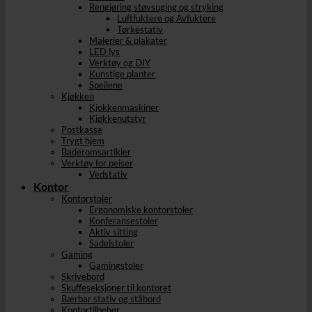
Rengjøring støvsuging og stryking
Luftfuktere og Avfuktere
Tørkestativ
Malerier & plakater
LED lys
Verktøy og DIY
Kunstige planter
Speilene
Kjøkken
Kjokkenmaskiner
Kjøkkenutstyr
Postkasse
Trygt hjem
Baderomsartikler
Verktøy for peiser
Vedstativ
Kontor
Kontorstoler
Ergonomiske kontorstoler
Konferansestoler
Aktiv sitting
Sadelstoler
Gaming
Gamingstoler
Skrivebord
Skuffeseksjoner til kontoret
Bærbar stativ og ståbord
Kontortilbehør