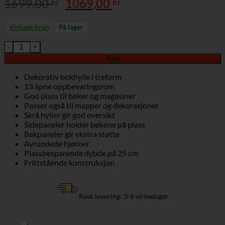
Opprinnelig
Nåværende
1699,00
1069,00
kr
kr
pris
pris
var:
er:
Vintage brun
På lager
1699,00 kr.
1069,00 kr.
Bokhylle med 13 Oppbevaringsrom – 86 × 25 × 140 cm, Vintage B
Kjøp
Dekorativ bokhylle i treform
13 åpne oppbevaringsrom
God plass til bøker og magasiner
Passer også til mapper og dekorasjoner
Skrå hyller gir god oversikt
Sidepaneler holder bøkene på plass
Bakpaneler gir ekstra støtte
Avrundede hjørner
Plassbesparende dybde på 25 cm
Frittstående konstruksjon
Rask levering: 3-6 virkedager