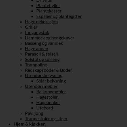
Plantehyller
Plantekasser
Espalier og plantegitter
Hage dekorasjon
Griller
Inngangstak
Hammock og hengekøyer
Basseng og vannlek
Hage annen
Parasoll & solseil
Solstol og solseng
Trampoline
Redskapsboder & Boder
Utendørsbelysning
Solar belysning
Utendørsmøbler
Balkongmøbler
Hagestoler
Hagebenker
Utebord
Paviljong
Trappestoler og stiger
Hjem & kjøkken