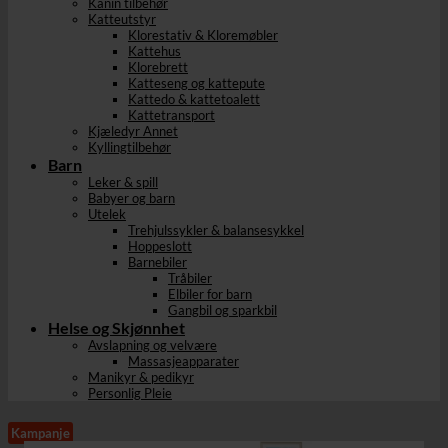
Kanin tilbehør
Katteutstyr
Klorestativ & Kloremøbler
Kattehus
Klorebrett
Katteseng og kattepute
Kattedo & kattetoalett
Kattetransport
Kjæledyr Annet
Kyllingtilbehør
Barn
Leker & spill
Babyer og barn
Utelek
Trehjulssykler & balansesykkel
Hoppeslott
Barnebiler
Tråbiler
Elbiler for barn
Gangbil og sparkbil
Helse og Skjønnhet
Avslapning og velvære
Massasjeapparater
Manikyr & pedikyr
Personlig Pleie
Kampanje