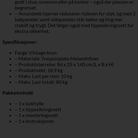
godt i stue, soverom eller på kontor – også der plassen er
begrenset.
– Avrundede hjørner reduserer risikoen for støt, og med 2
bakpaneler samt sidepaneler står bøker og ting mer
stabilt og trygt. Det følger også med tippesikringssett for
ekstra sikkerhet.
Spesifikasjoner
:
Farge: Vintage brun
– Materiale: Tresponplate Melaminfiner
– Produktstørrelse: 86 x 25 x 140 cm (L x B x H)
– Produktvekt: 18,9 kg
– Maks. Last per rom: 10 kg
– Maks. Last totalt: 80 kg
Pakkeinnhold
:
– 1 x bokhylle
– 1 x tippesikringssett
– 1 x monteringssett
– 1 x instruksjoner.