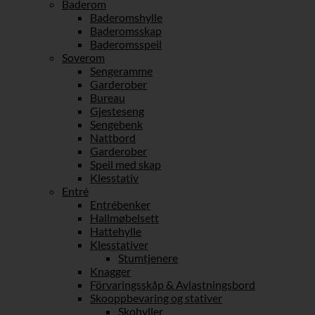
Baderom
Baderomshylle
Baderomsskap
Baderomsspeil
Soverom
Sengeramme
Garderober
Bureau
Gjesteseng
Sengebenk
Nattbord
Garderober
Speil med skap
Klesstativ
Entré
Entrébenker
Hallmøbelsett
Hattehylle
Klesstativer
Stumtjenere
Knagger
Förvaringsskåp & Avlastningsbord
Skooppbevaring og stativer
Skohyller