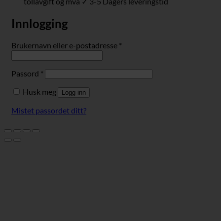
tollavgift og mva ✓ 3-5 Dagers leveringstid
Innlogging
Påkrevd
Brukernavn eller e-postadresse
*
Påkrevd
Passord
*
Husk meg
Logg inn
Mistet passordet ditt?