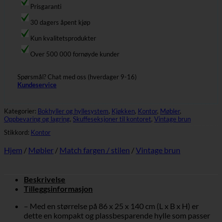
Prisgaranti
30 dagers åpent kjøp
Kun kvalitetsprodukter
Over 500 000 fornøyde kunder
Spørsmål? Chat med oss (hverdager 9-16)
Kundeservice
Kategorier:
Bokhyller og hyllesystem
,
Kjøkken
,
Kontor
,
Møbler
,
Oppbevaring og lagring
,
Skuffeseksjoner til kontoret
,
Vintage brun
Stikkord:
Kontor
Hjem
/
Møbler
/
Match fargen / stilen
/
Vintage brun
Beskrivelse
Tilleggsinformasjon
– Med en størrelse på 86 x 25 x 140 cm (L x B x H) er
dette en kompakt og plassbesparende hylle som passer