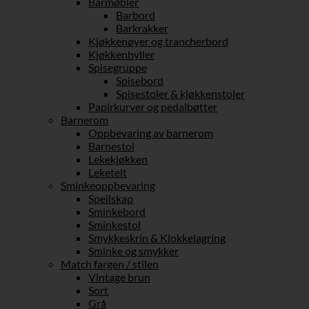
Barmøbler
Barbord
Barkrakker
Kjøkkenøyer og trancherbord
Kjøkkenhyller
Spisegruppe
Spisebord
Spisestoler & kjøkkenstoler
Papirkurver og pedalbøtter
Barnerom
Oppbevaring av barnerom
Barnestol
Lekekjøkken
Leketelt
Sminkeoppbevaring
Speilskap
Sminkebord
Sminkestol
Smykkeskrin & Klokkelagring
Sminke og smykker
Match fargen / stilen
Vintage brun
Sort
Grå