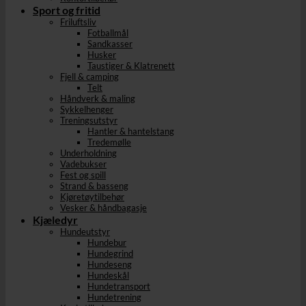
Sport og fritid
Friluftsliv
Fotballmål
Sandkasser
Husker
Taustiger & Klatrenett
Fjell & camping
Telt
Håndverk & maling
Sykkelhenger
Treningsutstyr
Hantler & hantelstang
Tredemølle
Underholdning
Vadebukser
Fest og spill
Strand & basseng
Kjøretøytilbehør
Vesker & håndbagasje
Kjæledyr
Hundeutstyr
Hundebur
Hundegrind
Hundeseng
Hundeskål
Hundetransport
Hundetrening