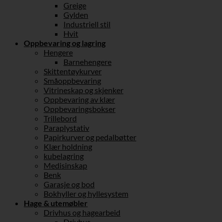
Greige
Gylden
Industriell stil
Hvit
Oppbevaring og lagring
Hengere
Barnehengere
Skittentøykurver
Småoppbevaring
Vitrineskap og skjenker
Oppbevaring av klær
Oppbevaringsbokser
Trillebord
Paraplystativ
Papirkurver og pedalbøtter
Klær holdning
kubelagring
Medisinskap
Benk
Garasje og bod
Bokhyller og hyllesystem
Hage & utemøbler
Drivhus og hagearbeid
Drivhus