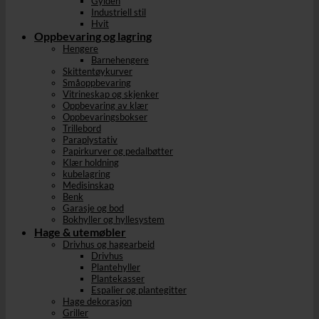
Gylden
Industriell stil
Hvit
Oppbevaring og lagring
Hengere
Barnehengere
Skittentøykurver
Småoppbevaring
Vitrineskap og skjenker
Oppbevaring av klær
Oppbevaringsbokser
Trillebord
Paraplystativ
Papirkurver og pedalbøtter
Klær holdning
kubelagring
Medisinskap
Benk
Garasje og bod
Bokhyller og hyllesystem
Hage & utemøbler
Drivhus og hagearbeid
Drivhus
Plantehyller
Plantekasser
Espalier og plantegitter
Hage dekorasjon
Griller