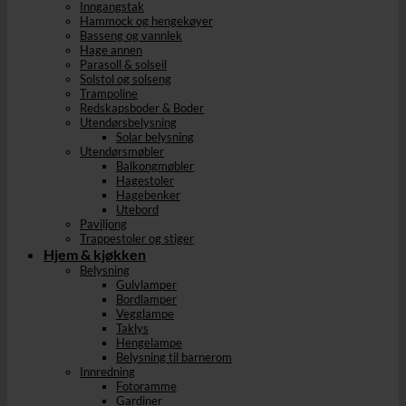
Inngangstak
Hammock og hengekøyer
Basseng og vannlek
Hage annen
Parasoll & solseil
Solstol og solseng
Trampoline
Redskapsboder & Boder
Utendørsbelysning
Solar belysning
Utendørsmøbler
Balkongmøbler
Hagestoler
Hagebenker
Utebord
Paviljong
Trappestoler og stiger
Hjem & kjøkken
Belysning
Gulvlamper
Bordlamper
Vegglampe
Taklys
Hengelampe
Belysning til barnerom
Innredning
Fotoramme
Gardiner