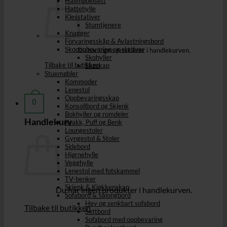
Hallmøbelsett
Hattehylle
Klesstativer
Stumtjenere
Knagger
Förvaringsskåp & Avlastningsbord
Skooppbevaring og stativer
Du har ingen produkter i handlekurven.
Skohyller
Tilbake til butikken
Skoskap
Stuemøbler
Kommoder
Lenestol
Oppbevaringsskap
0
Konsollbord og Skjenk
Bokhyller og romdeler
Handlekurv
Krakk, Puff og Benk
Loungestoler
Gyngestol & Stoler
Sidebord
Hjørnehylle
Vegghylle
Lenestol med fotskammel
TV-benker
Skjenk & Kjøkkenskap
Du har ingen produkter i handlekurven.
Sofabord & Salongbord
Hev og senkbart sofabord
Tilbake til butikken
Settbord
Sofabord med oppbevaring