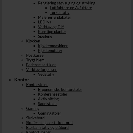
Rengjøring støvsuging og stryking
Luftfuktere og Avfuktere
Tørkestativ
Malerier & plakater
LED lys
Verktøy og DIY
Kunstige planter
Speilene
Kjøkken
Kjokkenmaskiner
Kjøkkenutstyr
Postkasse
Trygt hjem
Baderomsartikler
Verktøy for peiser
Vedstativ
Kontor
Kontorstoler
Ergonomiske kontorstoler
Konferansestoler
Aktiv sitting
Sadelstoler
Gaming
Gamingstoler
Skrivebord
Skuffeseksjoner til kontoret
Bærbar stativ og ståbord
Kontortilbehør