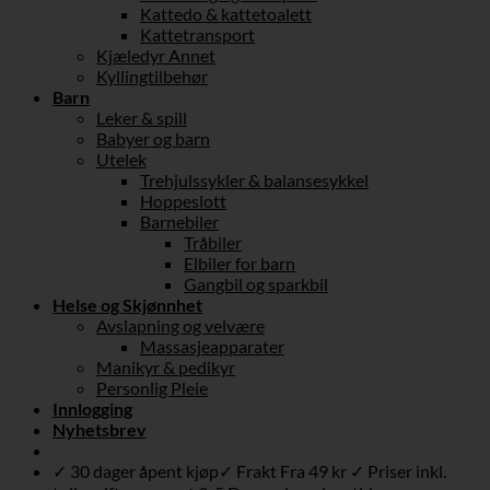
Kattedo & kattetoalett
Kattetransport
Kjæledyr Annet
Kyllingtilbehør
Barn
Leker & spill
Babyer og barn
Utelek
Trehjulssykler & balansesykkel
Hoppeslott
Barnebiler
Tråbiler
Elbiler for barn
Gangbil og sparkbil
Helse og Skjønnhet
Avslapning og velvære
Massasjeapparater
Manikyr & pedikyr
Personlig Pleie
Innlogging
Nyhetsbrev
✓ 30 dager åpent kjøp✓ Frakt Fra 49 kr ✓ Priser inkl.