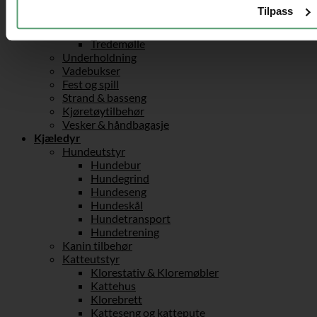
Sykkelhenger
Tilpass
Treningsutstyr
Hantler & hantelstang
Tredemølle
Underholdning
Vadebukser
Fest og spill
Strand & basseng
Kjøretøytilbehør
Vesker & håndbagasje
Kjæledyr
Hundeutstyr
Hundebur
Hundegrind
Hundeseng
Hundeskål
Hundetransport
Hundetrening
Kanin tilbehør
Katteutstyr
Klorestativ & Kloremøbler
Kattehus
Klorebrett
Katteseng og kattepute