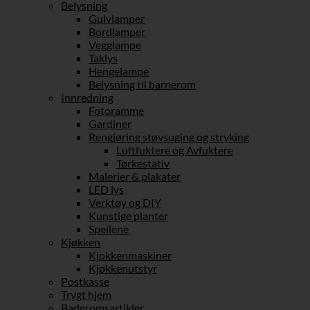
Belysning
Gulvlamper
Bordlamper
Vegglampe
Taklys
Hengelampe
Belysning til barnerom
Innredning
Fotoramme
Gardiner
Rengjøring støvsuging og stryking
Luftfuktere og Avfuktere
Tørkestativ
Malerier & plakater
LED lys
Verktøy og DIY
Kunstige planter
Speilene
Kjøkken
Kjokkenmaskiner
Kjøkkenutstyr
Postkasse
Trygt hjem
Baderomsartikler