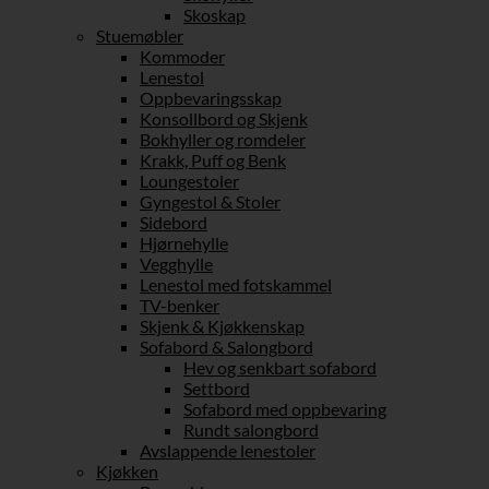
Skoskap
Stuemøbler
Kommoder
Lenestol
Oppbevaringsskap
Konsollbord og Skjenk
Bokhyller og romdeler
Krakk, Puff og Benk
Loungestoler
Gyngestol & Stoler
Sidebord
Hjørnehylle
Vegghylle
Lenestol med fotskammel
TV-benker
Skjenk & Kjøkkenskap
Sofabord & Salongbord
Hev og senkbart sofabord
Settbord
Sofabord med oppbevaring
Rundt salongbord
Avslappende lenestoler
Kjøkken