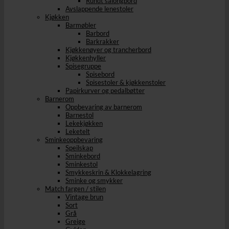
Rundt salongbord
Avslappende lenestoler
Kjøkken
Barmøbler
Barbord
Barkrakker
Kjøkkenøyer og trancherbord
Kjøkkenhyller
Spisegruppe
Spisebord
Spisestoler & kjøkkenstoler
Papirkurver og pedalbøtter
Barnerom
Oppbevaring av barnerom
Barnestol
Lekekjøkken
Leketelt
Sminkeoppbevaring
Speilskap
Sminkebord
Sminkestol
Smykkeskrin & Klokkelagring
Sminke og smykker
Match fargen / stilen
Vintage brun
Sort
Grå
Greige