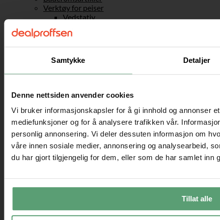
Verktøy for peiser
Vedstativ
Kontor
Kontorstoler
Ergonomiske kontorstoler
Konferansestoler
Samtykke
Detaljer
Aktiv sitting
Sadelstoler
Gaming
Gamingstoler
Denne nettsiden anvender cookies
Skrivebord
Skuffeseksjoner til kontoret
Vi bruker informasjonskapsler for å gi innhold og annonser et 
Bærbar stativ og ståbord
mediefunksjoner og for å analysere trafikken vår. Informasjon
Kontortilbehør
personlig annonsering. Vi deler dessuten informasjon om hvo
Sport og fritid
våre innen sosiale medier, annonsering og analysearbeid, 
Friluftsliv
Fotballmål
du har gjort tilgjengelig for dem, eller som de har samlet inn
Sandkasser
Husker
Taustiger & Klatrenett
Fjell & camping
Tillat alle
Telt
Håndverk & maling