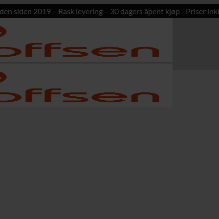
den siden 2019 – Rask levering – 30 dagers åpent kjøp - Priser inkl