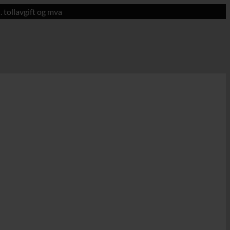
. tollavgift og mva