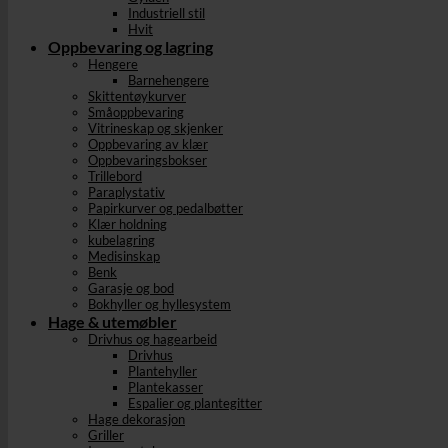
Industriell stil
Hvit
Oppbevaring og lagring
Hengere
Barnehengere
Skittentøykurver
Småoppbevaring
Vitrineskap og skjenker
Oppbevaring av klær
Oppbevaringsbokser
Trillebord
Paraplystativ
Papirkurver og pedalbøtter
Klær holdning
kubelagring
Medisinskap
Benk
Garasje og bod
Bokhyller og hyllesystem
Hage & utemøbler
Drivhus og hagearbeid
Drivhus
Plantehyller
Plantekasser
Espalier og plantegitter
Hage dekorasjon
Griller