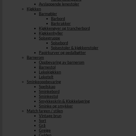
Avslappende lenestoler
Kjøkken
Barmøbler
Barbord
Barkrakker
Kjøkkenøyer og trancherbord
Kjøkkenhyller
Spisegruppe
Spisebord
Spisestoler & kjøkkenstoler
Papirkurver og pedalbøtter
Barnerom
Oppbevaring av barnerom
Barnestol
Lekekjøkken
Leketelt
Sminkeoppbevaring
Speilskap
Sminkebord
Sminkestol
Smykkeskrin & Klokkelagring
Sminke og smykker
Match fargen / stilen
Vintage brun
Sort
Grå
Greige
Gylden