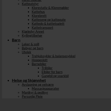
Katteutstyr
Klorestativ & Kloremøbler
Kattehus
Klorebrett
Katteseng og kattepute
Kattedo & kattetoalett
Kattetransport
Kjæledyr Annet
Kyllingtilbehør
Barn
Leker & spill
Babyer og barn
Utelek
Trehjulssykler & balansesykkel
Hoppeslott
Barnebiler
Tråbiler
Elbiler for barn
Gangbil og sparkbil
Helse og Skjønnhet
Avslapning og velvære
Massasjeapparater
Manikyr & pedikyr
Personlig Pleie