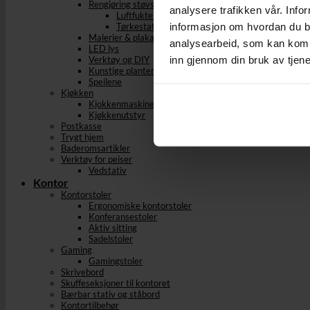
Rengjøring støvsuging og stryking
analysere trafikken vår. Info
Luftfuktere og Avfuktere
informasjon om hvordan du br
Tørkestativ
Malerier & plakater
analysearbeid, som kan kombi
LED lys
inn gjennom din bruk av tjen
Verktøy og DIY
Kunstige planter
Speilene
Kjøkken
Kjokkenmaskiner
Kjøkkenutstyr
Postkasse
Trygt hjem
Baderomsartikler
Verktøy for peiser
Vedstativ
Kontor
Kontorstoler
Ergonomiske kontorstoler
Konferansestoler
Aktiv sitting
Sadelstoler
Gaming
Gamingstoler
Skrivebord
Skuffeseksjoner til kontoret
Bærbar stativ og ståbord
Kontortilbehør