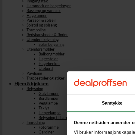
Inngangstak
Hammock og hengekøyer
Basseng og vannlek
Hage annen
Parasoll & solseil
Solstol og solseng
Trampoline
Redskapsboder & Boder
Utendørsbelysning
Solar belysning
Utendørsmøbler
Balkongmøbler
Hagestoler
Hagebenker
Utebord
Paviljong
Trappestoler og stiger
Hjem & kjøkken
Belysning
Gulvlamper
Bordlamper
Samtykke
Vegglampe
Taklys
Hengelampe
Belysning til barnerom
Denne nettsiden anvender c
Innredning
Fotoramme
Vi bruker informasjonskapsler
Gardiner