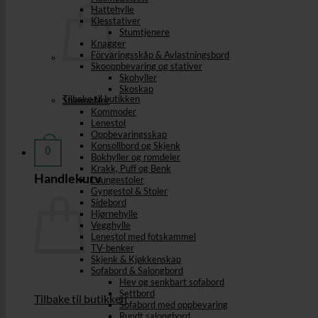
Hattehylle
Klesstativer
Stumtjenere
Knagger
Förvaringsskåp & Avlastningsbord
Skooppbevaring og stativer
Skohyller
Skoskap
Tilbake til butikken
Stuemøbler
Kommoder
Lenestol
Oppbevaringsskap
Konsollbord og Skjenk
0
Bokhyller og romdeler
Krakk, Puff og Benk
Handlekurv
Loungestoler
Gyngestol & Stoler
Sidebord
Hjørnehylle
Vegghylle
Lenestol med fotskammel
TV-benker
Skjenk & Kjøkkenskap
Sofabord & Salongbord
Hev og senkbart sofabord
Settbord
Tilbake til butikken
Sofabord med oppbevaring
Rundt salongbord