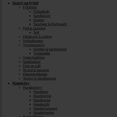
Sport og fritid
Friluftsliv
Fotballmål
Sandkasser
Husker
Taustiger & Klatrenett
Fjell & camping
Telt
Håndverk & maling
Sykkelhenger
Treningsutstyr
Hantler & hantelstang
Tredemølle
Underholdning
Vadebukser
Fest og spill
Strand & basseng
Kjøretøytilbehør
Vesker & håndbagasje
Kjæledyr
Hundeutstyr
Hundebur
Hundegrind
Hundeseng
Hundeskål
Hundetransport
Hundetrening
Kanin tilbehør