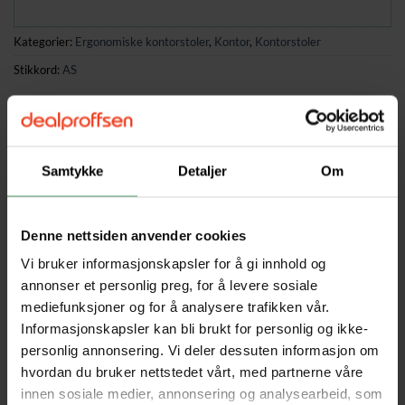
Kategorier:
Ergonomiske kontorstoler
,
Kontor
,
Kontorstoler
Stikkord:
AS
Hjem
/
Kontor
/
Kontorstoler
/
Ergonomiske kontorstoler
Samtykke
Detaljer
Om
BESKRIVELSE
Denne nettsiden anvender cookies
TILLEGGSINFORMASJON
Vi bruker informasjonskapsler for å gi innhold og
✔ Ergonomisk utforming for full kroppsstøtte – rygg, nakke
annonser et personlig preg, for å levere sosiale
og sete i buet design
mediefunksjoner og for å analysere trafikken vår.
✔ Ekstra tykk polstring – 13 cm sete og 12,5 cm rygg med
Informasjonskapsler kan bli brukt for personlig og ikke-
høydensitetsskum og fjærer
personlig annonsering. Vi deler dessuten informasjon om
✔ Justerbar nakkestøtte – høydejusterbar opptil 6,5 cm for
hvordan du bruker nettstedet vårt, med partnerne våre
innen sosiale medier, annonsering og analysearbeid, som
redusert nakkebelastning