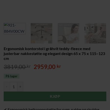
Ergonomisk kontorstol i gråhvit teddy-fleece med
justerbar nakkestøtte og elegant design 65 x 75 x 115–123
cm
Opprinnelig
Nåværende
3819,00
2959,00
kr
kr
pris
pris
På lager
var:
er:
3819,00 kr.
2959,00 kr.
Ergonomisk kontorstol i gråhvit teddy-fleece med justerbar nakkestøt
KJØP
✔ Ergonomisk helkroppsstøtte for rygg, nakke og skuldre