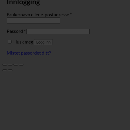
Innlogging
Påkrevd
Brukernavn eller e-postadresse
*
Påkrevd
Passord
*
Husk meg
Logg inn
Mistet passordet ditt?