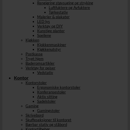
Rengjøring støvsuging og stryking
Luftfuktere og Avfuktere
Tørkestativ
Malerier & plakater
LED lys
Verktøy og DIY
Kunstige planter
Speilene
Kjøkken
Kjokkenmaskiner
Kjøkkenutstyr
Postkasse
Trygt hjem
Baderomsartikler
Verktøy for peiser
Vedstativ
Kontor
Kontorstoler
Ergonomiske kontorstoler
Konferansestoler
Aktiv sitting
Sadelstoler
Gaming
Gamingstoler
Skrivebord
Skuffeseksjoner til kontoret
Bærbar stativ og ståbord
Kontortilbehør