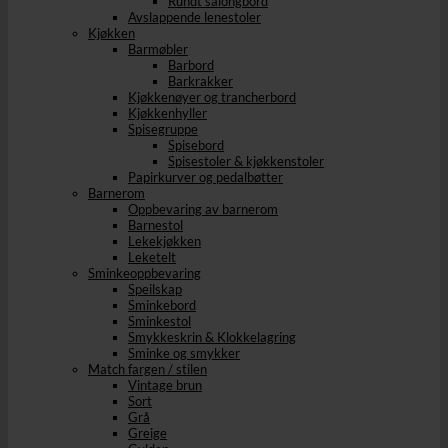
Rundt salongbord
Avslappende lenestoler
Kjøkken
Barmøbler
Barbord
Barkrakker
Kjøkkenøyer og trancherbord
Kjøkkenhyller
Spisegruppe
Spisebord
Spisestoler & kjøkkenstoler
Papirkurver og pedalbøtter
Barnerom
Oppbevaring av barnerom
Barnestol
Lekekjøkken
Leketelt
Sminkeoppbevaring
Speilskap
Sminkebord
Sminkestol
Smykkeskrin & Klokkelagring
Sminke og smykker
Match fargen / stilen
Vintage brun
Sort
Grå
Greige