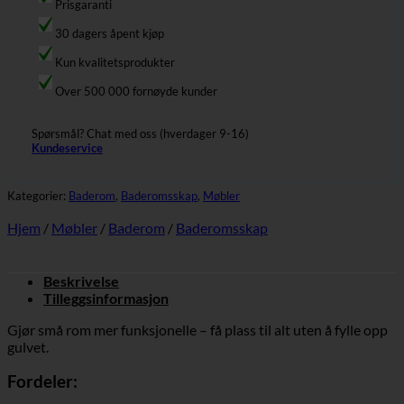
Prisgaranti
30 dagers åpent kjøp
Kun kvalitetsprodukter
Over 500 000 fornøyde kunder
Spørsmål? Chat med oss (hverdager 9-16)
Kundeservice
Kategorier:
Baderom
,
Baderomsskap
,
Møbler
Hjem
/
Møbler
/
Baderom
/
Baderomsskap
Beskrivelse
Tilleggsinformasjon
Gjør små rom mer funksjonelle – få plass til alt uten å fylle opp
gulvet.
Fordeler: