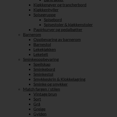
Kjøkkenøyer og trancherbord
Kjøkkenhyller
Spisegruppe
Spisebord
Spisestoler & kjøkkenstoler
Papirkurver og pedalbøtter
Barnerom
Oppbevaring av barnerom
Barnestol
Lekekjøkken
Leketelt
Sminkeoppbevaring
Speilskap
Sminkebord
Sminkestol
Smykkeskrin & Klokkelagring
Sminke og smykker
Match fargen / stilen
Vintage brun
Sort
Grå
Greige
Gylden