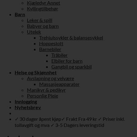
Kjæledyr Annet
Kyllingtilbehør
Barn
Leker & spill
Babyer og barn
Utelek
Trehjulssykler & balansesykkel
Hoppeslott
Barnebiler
Tråbiler
Elbiler for barn
Gangbil og sparkbil
Helse og Skjønnhet
Avslapning og velvære
Massasjeapparater
Manikyr & pedikyr
Personlig Pleie
Innlogging
Nyhetsbrev
✓ 30 dager åpent kjøp✓ Frakt Fra 49 kr ✓ Priser inkl.
tollavgift og mva ✓ 3-5 Dagers leveringstid