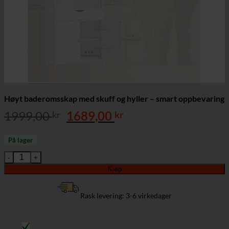
Høyt baderomsskap med skuff og hyller – smart oppbevaring
Opprinnelig
Nåværende
1999,00
1689,00
kr
kr
pris
pris
var:
er:
På lager
1999,00 kr.
1689,00 kr.
Høyt baderomsskap med skuff og hyller – smart oppbevaring ant
Kjøp
Rask levering: 3-6 virkedager