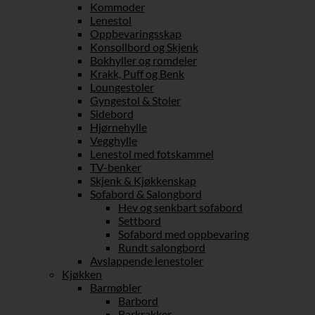
Kommoder
Lenestol
Oppbevaringsskap
Konsollbord og Skjenk
Bokhyller og romdeler
Krakk, Puff og Benk
Loungestoler
Gyngestol & Stoler
Sidebord
Hjørnehylle
Vegghylle
Lenestol med fotskammel
TV-benker
Skjenk & Kjøkkenskap
Sofabord & Salongbord
Hev og senkbart sofabord
Settbord
Sofabord med oppbevaring
Rundt salongbord
Avslappende lenestoler
Kjøkken
Barmøbler
Barbord
Barkrakker