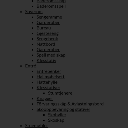
Baderomsskap
Baderomsspeil
Soverom
Sengeramme
Garderober
Bureau
Gjesteseng
Sengebenk
Nattbord
Garderober
Speil med skap
Klesstativ
Entré
Entrébenker
Hallmøbelsett
Hattehylle
Klesstativer
Stumtjenere
Knagger
Förvaringsskåp & Avlastningsbord
Skooppbevaring og stativer
Skohyller
Skoskap
Stuemøbler