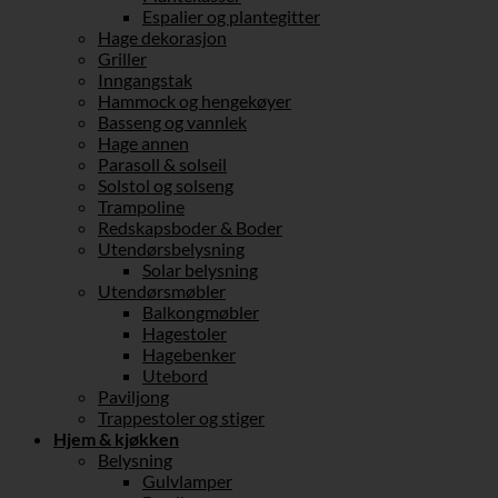
Espalier og plantegitter
Hage dekorasjon
Griller
Inngangstak
Hammock og hengekøyer
Basseng og vannlek
Hage annen
Parasoll & solseil
Solstol og solseng
Trampoline
Redskapsboder & Boder
Utendørsbelysning
Solar belysning
Utendørsmøbler
Balkongmøbler
Hagestoler
Hagebenker
Utebord
Paviljong
Trappestoler og stiger
Hjem & kjøkken
Belysning
Gulvlamper