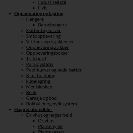
Industriell stil
Hvit
Oppbevaring og lagring
Hengere
Barnehengere
Skittentøykurver
Småoppbevaring
Vitrineskap og skjenker
Oppbevaring av klær
Oppbevaringsbokser
Trillebord
Paraplystativ
Papirkurver og pedalbøtter
Klær holdning
kubelagring
Medisinskap
Benk
Garasje og bod
Bokhyller og hyllesystem
Hage & utemøbler
Drivhus og hagearbeid
Drivhus
Plantehyller
Plantekasser