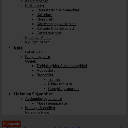
Kanin tilbehør
Katteutstyr
Klorestativ & Kloremøbler
Kattehus
Klorebrett
Katteseng og kattepute
Kattedo & kattetoalett
Kattetransport
Kjæledyr Annet
Kyllingtilbehør
Barn
Leker & spill
Babyer og barn
Utelek
Trehjulssykler & balansesykkel
Hoppeslott
Barnebiler
Tråbiler
Elbiler for barn
Gangbil og sparkbil
Helse og Skjønnhet
Avslapning og velvære
Massasjeapparater
Manikyr & pedikyr
Personlig Pleie
Kampanje