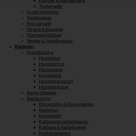
Hantler & hantelstang
Tredemølle
Underholdning
Vadebukser
Fest og spill
Strand & basseng
Kjøretøytilbehør
Vesker & håndbagasje
Kjæledyr
Hundeutstyr
Hundebur
Hundegrind
Hundeseng
Hundeskål
Hundetransport
Hundetrening
Kanin tilbehør
Katteutstyr
Klorestativ & Kloremøbler
Kattehus
Klorebrett
Katteseng og kattepute
Kattedo & kattetoalett
Kattetransport