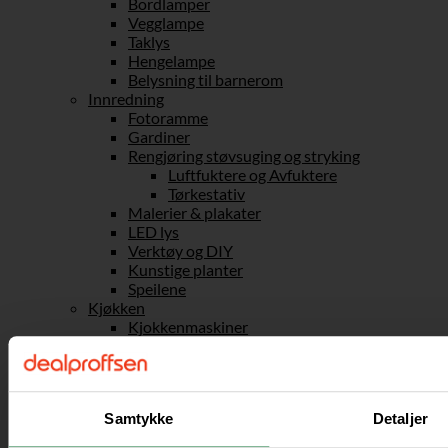
Bordlamper
Vegglampe
Taklys
Hengelampe
Belysning til barnerom
Innredning
Fotoramme
Gardiner
Rengjøring støvsuging og stryking
Luftfuktere og Avfuktere
Tørkestativ
Malerier & plakater
LED lys
Verktøy og DIY
Kunstige planter
Speilene
Kjøkken
Kjokkenmaskiner
Kjøkkenutstyr
Postkasse
Trygt hjem
Baderomsartikler
Samtykke
Detaljer
Verktøy for peiser
Vedstativ