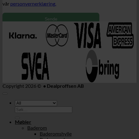
vår
personvernerklæring.
Sende
Copyright 2026 ©
• Dealproffsen AB
Søk
etter:
Møbler
Baderom
Baderomshylle