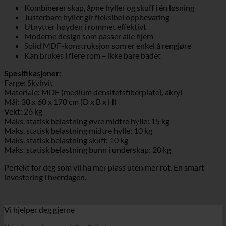
Kombinerer skap, åpne hyller og skuff i én løsning
Justerbare hyller gir fleksibel oppbevaring
Utnytter høyden i rommet effektivt
Moderne design som passer alle hjem
Solid MDF-konstruksjon som er enkel å rengjøre
Kan brukes i flere rom – ikke bare badet
Spesifikasjoner:
Farge: Skyhvit
Materiale: MDF (medium densitetsfiberplate), akryl
Mål: 30 x 60 x 170 cm (D x B x H)
Vekt: 26 kg
Maks. statisk belastning øvre midtre hylle: 15 kg
Maks. statisk belastning midtre hylle: 10 kg
Maks. statisk belastning skuff: 10 kg
Maks. statisk belastning bunn i underskap: 20 kg
Perfekt for deg som vil ha mer plass uten mer rot. En smart
investering i hverdagen.
Vi hjelper deg gjerne