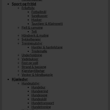
Sport og fritid
Friluftsliv
Fotballmål
Sandkasser
Husker
Taustiger & Klatrenett
Fjell & camping
Telt
Håndverk & maling
Sykkelhenger
Treningsutstyr
Hantler & hantelstang
Tredemølle
Underholdning
Vadebukser
Fest og spill
Strand & basseng
Kjøretøytilbehør
Vesker & håndbagasje
Kjæledyr
Hundeutstyr
Hundebur
Hundegrind
Hundeseng
Hundeskål
Hundetransport
Hundetrening