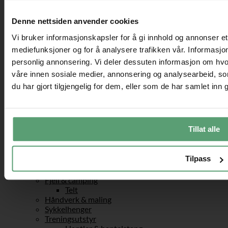
Kontor
Kontorstoler
Denne nettsiden anvender cookies
Ergonomiske kontorstoler
Konferansestoler
Vi bruker informasjonskapsler for å gi innhold og annonser et 
Aktiv sitting
mediefunksjoner og for å analysere trafikken vår. Informasjon
Sadelstoler
personlig annonsering. Vi deler dessuten informasjon om hvo
Gaming
Gamingstoler
våre innen sosiale medier, annonsering og analysearbeid, 
Skrivebord
du har gjort tilgjengelig for dem, eller som de har samlet inn
Skuffeseksjoner til kontoret
Bærbar stativ og ståbord
Kontortilbehør
Sport og fritid
Tillat alle
Friluftsliv
Fotballmål
Sandkasser
Tilpass
Husker
Taustiger & Klatrenett
Fjell & camping
Telt
Håndverk & maling
Sykkelhenger
Treningsutstyr