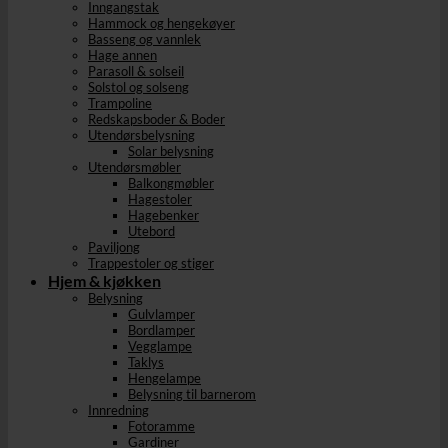
Inngangstak
Hammock og hengekøyer
Basseng og vannlek
Hage annen
Parasoll & solseil
Solstol og solseng
Trampoline
Redskapsboder & Boder
Utendørsbelysning
Solar belysning
Utendørsmøbler
Balkongmøbler
Hagestoler
Hagebenker
Utebord
Paviljong
Trappestoler og stiger
Hjem & kjøkken
Belysning
Gulvlamper
Bordlamper
Vegglampe
Taklys
Hengelampe
Belysning til barnerom
Innredning
Fotoramme
Gardiner