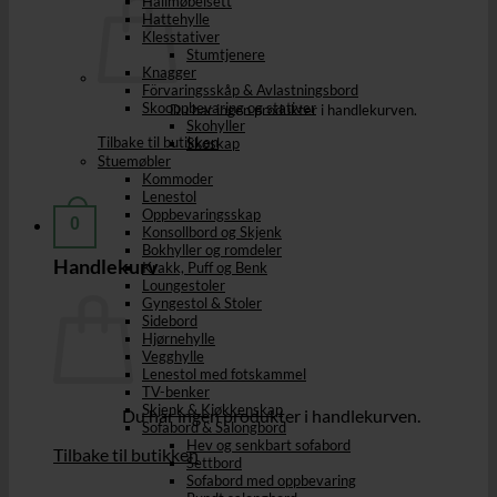
Hallmøbelsett
Hattehylle
Klesstativer
Stumtjenere
Knagger
Förvaringsskåp & Avlastningsbord
Skooppbevaring og stativer
Du har ingen produkter i handlekurven.
Skohyller
Tilbake til butikken
Skoskap
Stuemøbler
Kommoder
Lenestol
Oppbevaringsskap
0
Konsollbord og Skjenk
Bokhyller og romdeler
Handlekurv
Krakk, Puff og Benk
Loungestoler
Gyngestol & Stoler
Sidebord
Hjørnehylle
Vegghylle
Lenestol med fotskammel
TV-benker
Skjenk & Kjøkkenskap
Du har ingen produkter i handlekurven.
Sofabord & Salongbord
Hev og senkbart sofabord
Tilbake til butikken
Settbord
Sofabord med oppbevaring