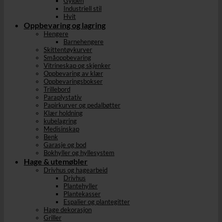
Gylden
Industriell stil
Hvit
Oppbevaring og lagring
Hengere
Barnehengere
Skittentøykurver
Småoppbevaring
Vitrineskap og skjenker
Oppbevaring av klær
Oppbevaringsbokser
Trillebord
Paraplystativ
Papirkurver og pedalbøtter
Klær holdning
kubelagring
Medisinskap
Benk
Garasje og bod
Bokhyller og hyllesystem
Hage & utemøbler
Drivhus og hagearbeid
Drivhus
Plantehyller
Plantekasser
Espalier og plantegitter
Hage dekorasjon
Griller