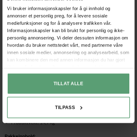
TILLEGGSINFORMASJON
Vi bruker informasjonskapsler for å gi innhold og
annonser et personlig preg, for å levere sosiale
Kompakt kloretre for å gjemme seg, sove og døse – egnet
mediefunksjoner og for å analysere trafikken vår.
for alle katteraser
Informasjonskapsler kan bli brukt for personlig og ikke-
personlig annonsering. Vi deler dessuten informasjon om
Med et stort lekehus og sovesal: med tre åpninger for å
hvordan du bruker nettstedet vårt, med partnerne våre
leke, gjemme seg og gå ut.
innen sosiale medier, annonsering og analysearbeid, som
Ekstremt stabilt:
takket være stor og tung bunnplate
kan kombinere den med annen informasjon du har gjort
tilgjengelig for dem, eller som de har samlet inn gjennom
Enkel å flytte og rengjøre
din bruk av tjenestene deres.
Spesifikasjoner
:
TILLAT ALLE
Farge: Rustikk brun, hvit
Materiale: Plysj, Sisal, MDF (Medium Density Fibreboard)
TILPASS
Produktstørrelse: 66 x 42 x 88 cm (L x B x H)
Produktvekt: 14,9 kg
Pakkeinnhold
: