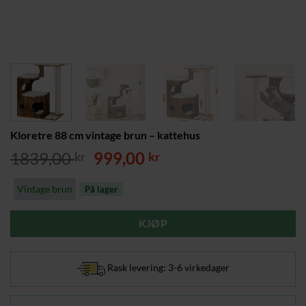
Kloretre 88 cm vintage brun – kattehus
Opprinnelig
Nåværende
1839,00
999,00
kr
kr
pris
pris
var:
er:
Vintage brun
På lager
1839,00 kr.
999,00 kr.
KJØP
Rask levering: 3-6 virkedager