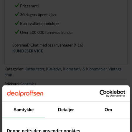
Prisgaranti
30 dagers åpent kjøp
Kun kvalitetsprodukter
Over 500 000 fornøyde kunder
Spørsmål? Chat med oss (hverdager 9-16)
KUNDESERVICE
Kategorier:
Katteutstyr
,
Kjæledyr
,
Klorestativ & Kloremøbler
,
Vintage
brun
Stikkord:
Songmics
Hjem
/
Kjæledyr
/
Katteutstyr
/
Klorestativ & Kloremøbler
Samtykke
Detaljer
Om
BESKRIVELSE
Denne nettsiden anvender cookies