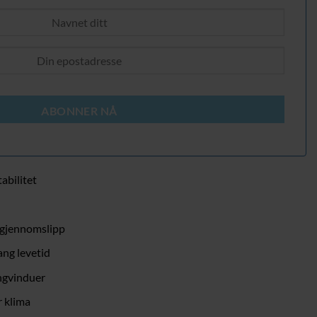
ABONNER NÅ
abilitet
sgjennomslipp
ang levetid
ngvinduer
r klima