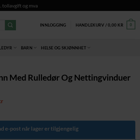
. tollavgift og mva
0
INNLOGGING
HANDLEKURV /
0,00
KR
LEDYR
BARN
HELSE OG SKJØNNHET
nn Med Rulledør Og Nettingvinduer
elig
Nåværende
kr
pris
er:
kr.
809,00 kr.
d e-post når lager er tilgjengelig