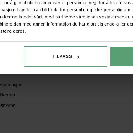
 for å gi innhold og annonser et personlig preg, for å levere sos
rmasjonskapsler kan bli brukt for personlig og ikke-personlig ann
uker nettstedet vårt, med partnerne våre innen sosiale medier,
nere den med annen informasjon du har gjort tilgjengelig for de
estene deres.
 drivhuset med stabil ramme er ideelt for hobbygartnere og gir go
vekstforhold. Montert inntil en yttervegg tåler drivhuset vær og vi
ndbelastning
TILPASS
en
 ventilasjon
ikkerhet
regnvann