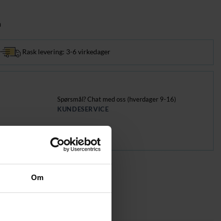
m
Rask levering: 3-6 virkedager
Spørsmål? Chat med oss (hverdager 9-16)
KUNDESERVICE
nder
earbeid
,
Hage & utemøbler
vhus og hagearbeid
/
Drivhus
Om