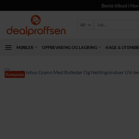
Beste tilbud i Nor
Skip
to
Søk
etter:
content
MØBLER
OPPBEVARING OG LAGRING
HAGE & UTEMØB
Kampanje