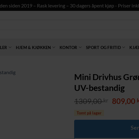
den siden 2019 – Rask levering – 30 dagers åpent kjøp - Priser inkl
LER
HJEM & KJØKKEN
KONTOR
SPORT OG FRITID
KJÆ
Mini Drivhus Grø
UV-bestandig
Opprinn
1309,00
809,00
kr
pris
Tomt på lager
var:
1309,00 
Sen