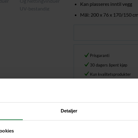
Kan plasseres inntil vegg
Mål: 200 x 76 x 170/150 c
Prisgaranti
30 dagers åpent kjøp
Kun kvalitetsprodukter
Over 500 000 fornøyde ku
Kategorier:
Drivhus
,
Drivhus og hag
Hjem
/
Hage & utemøbler
/
Dri
Detaljer
ookies