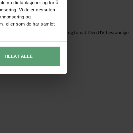
iale mediefunksjoner og for å
onsering. Vi deler dessuten
 annonsering og
m, eller som de har samlet
d plass til klatreplanter som agurk og tomat. Den UV-bestandige
nd bedre enn når det står fritt.
TILLAT ALLE