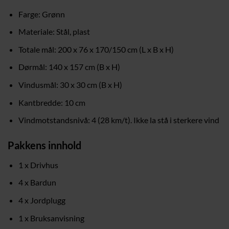
Farge: Grønn
Materiale: Stål, plast
Totale mål: 200 x 76 x 170/150 cm (L x B x H)
Dørmål: 140 x 157 cm (B x H)
Vindusmål: 30 x 30 cm (B x H)
Kantbredde: 10 cm
Vindmotstandsnivå: 4 (28 km/t). Ikke la stå i sterkere vind
Pakkens innhold
1 x Drivhus
4 x Bardun
4 x Jordplugg
1 x Bruksanvisning