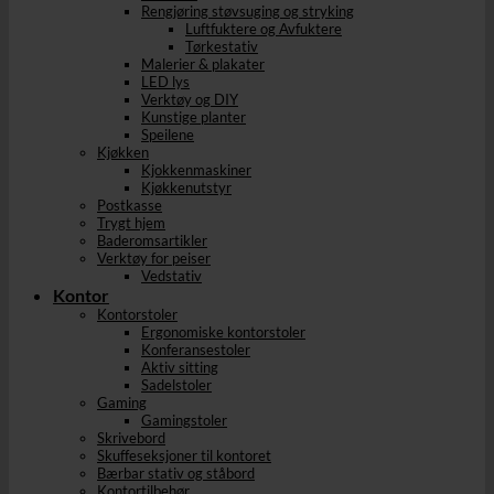
Rengjøring støvsuging og stryking
Luftfuktere og Avfuktere
Tørkestativ
Malerier & plakater
LED lys
Verktøy og DIY
Kunstige planter
Speilene
Kjøkken
Kjokkenmaskiner
Kjøkkenutstyr
Postkasse
Trygt hjem
Baderomsartikler
Verktøy for peiser
Vedstativ
Kontor
Kontorstoler
Ergonomiske kontorstoler
Konferansestoler
Aktiv sitting
Sadelstoler
Gaming
Gamingstoler
Skrivebord
Skuffeseksjoner til kontoret
Bærbar stativ og ståbord
Kontortilbehør