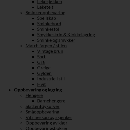
Lekekjøkken
Leketelt
Sminkeoppbevaring
Speilskap
Sminkebord
Sminkestol
Smykkeskrin & Klokkelagring
Sminke og smykker
Match fargen / stilen
Vintage brun
Sort
Grå
Greige
Gylden
Industriell stil
Hvit
Oppbevaring og lagring
Hengere
Barnehengere
Skittentøykurver
Småoppbevaring
Vitrineskap og skjenker
Oppbevaring av klær
Oppbevaringsbokser