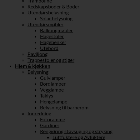
Trampoline
Redskapsboder & Boder
Utendørsbelysning
Solar belysning
Utendørsmøbler
Balkongmøbler
Hagestoler
Hagebenker
Utebord
Paviljong
Trappestoler og stiger
Hjem & kjøkken
Belysning
Gulvlamper
Bordlamper
Vegglampe
Taklys
Hengelampe
Belysning til barnerom
Innredning
Fotoramme
Gardiner
Rengjøring støvsuging og stryking
Luftfuktere og Avfuktere