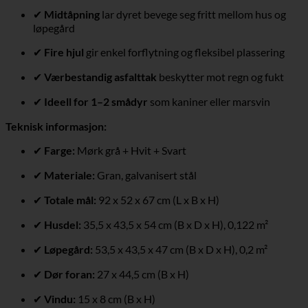
✔
Midtåpning
lar dyret bevege seg fritt mellom hus og
løpegård
✔
Fire hjul
gir enkel forflytning og fleksibel plassering
✔
Værbestandig asfalttak
beskytter mot regn og fukt
✔
Ideell for 1–2 smådyr
som kaniner eller marsvin
Teknisk informasjon:
✔
Farge:
Mørk grå + Hvit + Svart
✔
Materiale:
Gran, galvanisert stål
✔
Totale mål:
92 x 52 x 67 cm (L x B x H)
✔
Husdel:
35,5 x 43,5 x 54 cm (B x D x H), 0,122 m²
✔
Løpegård:
53,5 x 43,5 x 47 cm (B x D x H), 0,2 m²
✔
Dør foran:
27 x 44,5 cm (B x H)
✔
Vindu:
15 x 8 cm (B x H)