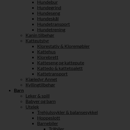
Hundebur
Hundegrind
Hundeseng
Hundeskål
Hundetransport
Hundetrening
Kanin tilbehør
Katteutstyr
Klorestativ & Kloremøbler
Kattehus
Klorebrett
Katteseng og kattepute
Kattedo & kattetoalett
Kattetransport
Kjæledyr Annet
Kyllingtilbehør
Barn
Leker & spill
Babyer og barn
Utelek
Trehjulssykler & balansesykkel
Hoppeslott
Barnebiler
Tråbiler