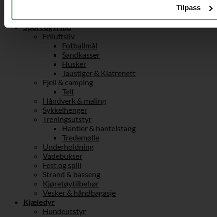
Tilpass
Bærbar stativ og ståbord
Kontortilbehør
Sport og fritid
Friluftsliv
Fotballmål
Sandkasser
Husker
Taustiger & Klatrenett
Fjell & camping
Telt
Håndverk & maling
Sykkelhenger
Treningsutstyr
Hantler & hantelstang
Tredemølle
Underholdning
Vadebukser
Fest og spill
Strand & basseng
Kjøretøytilbehør
Vesker & håndbagasje
Kjæledyr
Hundeutstyr