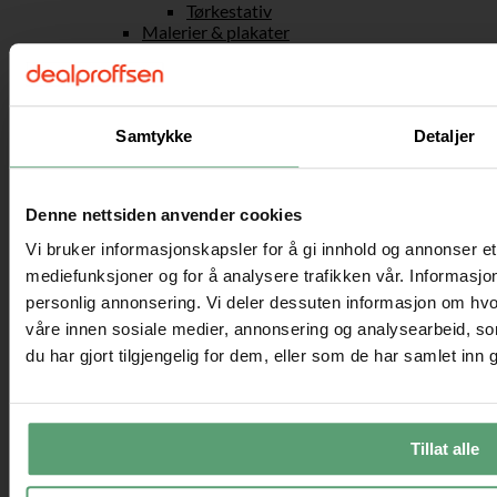
Tørkestativ
Malerier & plakater
LED lys
Verktøy og DIY
Kunstige planter
Speilene
Kjøkken
Samtykke
Detaljer
Kjokkenmaskiner
Kjøkkenutstyr
Postkasse
Denne nettsiden anvender cookies
Trygt hjem
Baderomsartikler
Vi bruker informasjonskapsler for å gi innhold og annonser et 
Verktøy for peiser
mediefunksjoner og for å analysere trafikken vår. Informasjon
Vedstativ
personlig annonsering. Vi deler dessuten informasjon om hvo
Kontor
Kontorstoler
våre innen sosiale medier, annonsering og analysearbeid, 
Ergonomiske kontorstoler
du har gjort tilgjengelig for dem, eller som de har samlet inn
Konferansestoler
Aktiv sitting
Sadelstoler
Gaming
Tillat alle
Gamingstoler
Skrivebord
Skuffeseksjoner til kontoret