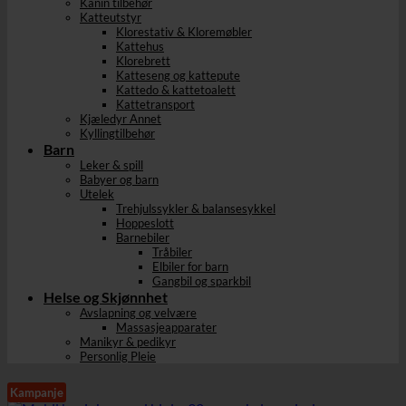
Kanin tilbehør
Katteutstyr
Klorestativ & Kloremøbler
Kattehus
Klorebrett
Katteseng og kattepute
Kattedo & kattetoalett
Kattetransport
Kjæledyr Annet
Kyllingtilbehør
Barn
Leker & spill
Babyer og barn
Utelek
Trehjulssykler & balansesykkel
Hoppeslott
Barnebiler
Tråbiler
Elbiler for barn
Gangbil og sparkbil
Helse og Skjønnhet
Avslapning og velvære
Massasjeapparater
Manikyr & pedikyr
Personlig Pleie
Kampanje