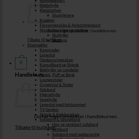
Hallmøbelsett
Hattehylle
Klesstativer
Stumtjenere
Knagger
Förvaringsskåp & Avlastningsbord
Skooppbevaring og stativer
Du har ingen produkter i handlekurven.
Skohyller
Tilbake til butikken
Skoskap
Stuemøbler
Kommoder
Lenestol
Oppbevaringsskap
0
Konsollbord og Skjenk
Bokhyller og romdeler
Handlekurv
Krakk, Puff og Benk
Loungestoler
Gyngestol & Stoler
Sidebord
Hjørnehylle
Vegghylle
Lenestol med fotskammel
TV-benker
Skjenk & Kjøkkenskap
Du har ingen produkter i handlekurven.
Sofabord & Salongbord
Hev og senkbart sofabord
Tilbake til butikken
Settbord
Sofabord med oppbevaring