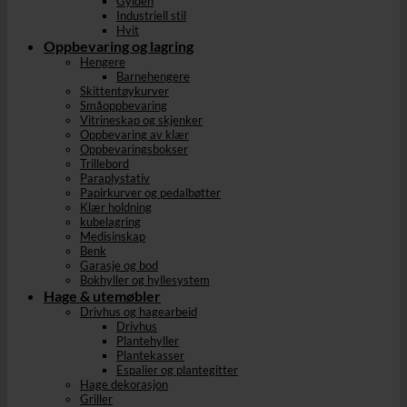
Gylden
Industriell stil
Hvit
Oppbevaring og lagring
Hengere
Barnehengere
Skittentøykurver
Småoppbevaring
Vitrineskap og skjenker
Oppbevaring av klær
Oppbevaringsbokser
Trillebord
Paraplystativ
Papirkurver og pedalbøtter
Klær holdning
kubelagring
Medisinskap
Benk
Garasje og bod
Bokhyller og hyllesystem
Hage & utemøbler
Drivhus og hagearbeid
Drivhus
Plantehyller
Plantekasser
Espalier og plantegitter
Hage dekorasjon
Griller