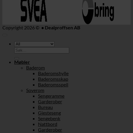
Copyright 2026 ©
• Dealproffsen AB
Søk
etter:
Møbler
Baderom
Baderomshylle
Baderomsskap
Baderomsspeil
Soverom
Sengeramme
Garderober
Bureau
Gjesteseng
Sengebenk
Nattbord
Garderober