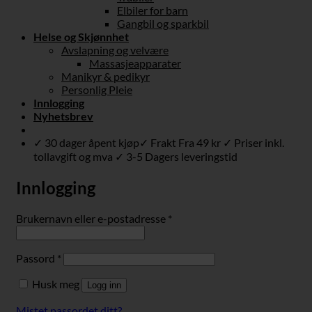
Elbiler for barn
Gangbil og sparkbil
Helse og Skjønnhet
Avslapning og velvære
Massasjeapparater
Manikyr & pedikyr
Personlig Pleie
Innlogging
Nyhetsbrev
✓ 30 dager åpent kjøp✓ Frakt Fra 49 kr ✓ Priser inkl.
tollavgift og mva ✓ 3-5 Dagers leveringstid
Innlogging
Påkrevd
Brukernavn eller e-postadresse
*
Påkrevd
Passord
*
Husk meg
Logg inn
Mistet passordet ditt?