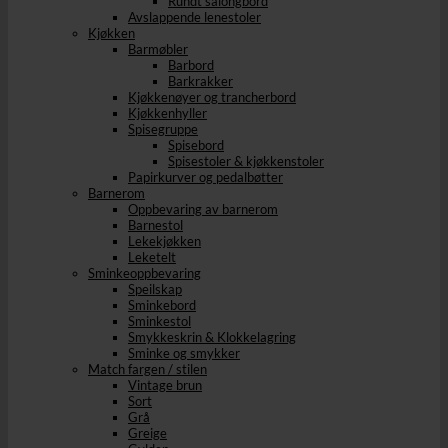
Rundt salongbord
Avslappende lenestoler
Kjøkken
Barmøbler
Barbord
Barkrakker
Kjøkkenøyer og trancherbord
Kjøkkenhyller
Spisegruppe
Spisebord
Spisestoler & kjøkkenstoler
Papirkurver og pedalbøtter
Barnerom
Oppbevaring av barnerom
Barnestol
Lekekjøkken
Leketelt
Sminkeoppbevaring
Speilskap
Sminkebord
Sminkestol
Smykkeskrin & Klokkelagring
Sminke og smykker
Match fargen / stilen
Vintage brun
Sort
Grå
Greige