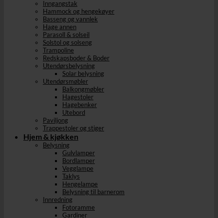
Inngangstak
Hammock og hengekøyer
Basseng og vannlek
Hage annen
Parasoll & solseil
Solstol og solseng
Trampoline
Redskapsboder & Boder
Utendørsbelysning
Solar belysning
Utendørsmøbler
Balkongmøbler
Hagestoler
Hagebenker
Utebord
Paviljong
Trappestoler og stiger
Hjem & kjøkken
Belysning
Gulvlamper
Bordlamper
Vegglampe
Taklys
Hengelampe
Belysning til barnerom
Innredning
Fotoramme
Gardiner