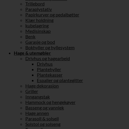
Trillebord
Paraplystativ
Papirkurver og pedalbøtter
Klær holdning
kubelagring
Medisinskap
Benk
Garasje og bod
Bokhyller og hyllesystem
Hage & utemøbler
Drivhus og hagearbeid
Drivhus
Plantehyller
Plantekasser
Espalier og plantegitter
Hage dekorasjon
Griller
Inngangstak
Hammock og hengekøyer
Basseng og vannlek
Hage annen
Parasoll & solseil
Solstol og solseng