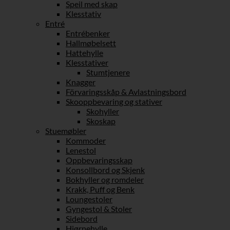
Speil med skap
Klesstativ
Entré
Entrébenker
Hallmøbelsett
Hattehylle
Klesstativer
Stumtjenere
Knagger
Förvaringsskåp & Avlastningsbord
Skooppbevaring og stativer
Skohyller
Skoskap
Stuemøbler
Kommoder
Lenestol
Oppbevaringsskap
Konsollbord og Skjenk
Bokhyller og romdeler
Krakk, Puff og Benk
Loungestoler
Gyngestol & Stoler
Sidebord
Hjørnehylle