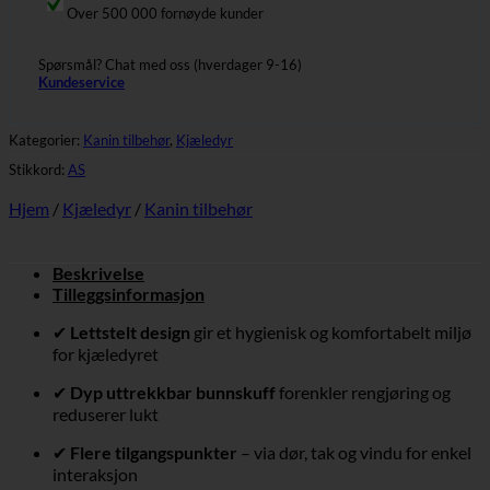
Over 500 000 fornøyde kunder
Spørsmål? Chat med oss (hverdager 9-16)
Kundeservice
Kategorier:
Kanin tilbehør
,
Kjæledyr
Stikkord:
AS
Hjem
/
Kjæledyr
/
Kanin tilbehør
Beskrivelse
Tilleggsinformasjon
✔
Lettstelt design
gir et hygienisk og komfortabelt miljø
for kjæledyret
✔
Dyp uttrekkbar bunnskuff
forenkler rengjøring og
reduserer lukt
✔
Flere tilgangspunkter
– via dør, tak og vindu for enkel
interaksjon