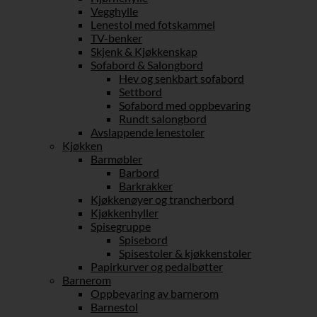
Vegghylle
Lenestol med fotskammel
TV-benker
Skjenk & Kjøkkenskap
Sofabord & Salongbord
Hev og senkbart sofabord
Settbord
Sofabord med oppbevaring
Rundt salongbord
Avslappende lenestoler
Kjøkken
Barmøbler
Barbord
Barkrakker
Kjøkkenøyer og trancherbord
Kjøkkenhyller
Spisegruppe
Spisebord
Spisestoler & kjøkkenstoler
Papirkurver og pedalbøtter
Barnerom
Oppbevaring av barnerom
Barnestol