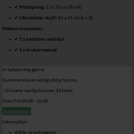
✔
Midtåpning:
17 x 25 cm (B x H)
✔
Uttrekkbar skuff:
84 x 41 cm (L x B)
Pakken inneholder:
✔
1 x kaninbur med hjul
✔
1 x brukermanual
Vi hjelper deg gjerne
Kundeservice er veldig viktig hos oss.
- Vi svarer vanligvis innen 24 timer.
Man-Fre 09:00 -16:00
Kontakt oss!
Information
Vilkår og betingelser