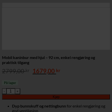
Mobil kaninbur med hjul – 92 cm, enkel rengjøring og
praktisk tilgang
Opprinnelig
Nåværende
2799,00
1679,00
kr
kr
pris
pris
var:
er:
På lager
2799,00 kr.
1679,00 kr.
Mobil kaninbur med hjul – 92 cm, enkel rengjøring og praktisk til
Kjøp
Dyp bunnskuff og nettingbunn
for enkel rengjøring og
god ventilasjon