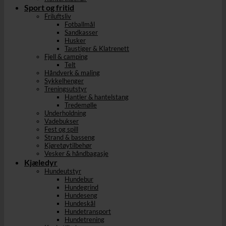
Sport og fritid
Friluftsliv
Fotballmål
Sandkasser
Husker
Taustiger & Klatrenett
Fjell & camping
Telt
Håndverk & maling
Sykkelhenger
Treningsutstyr
Hantler & hantelstang
Tredemølle
Underholdning
Vadebukser
Fest og spill
Strand & basseng
Kjøretøytilbehør
Vesker & håndbagasje
Kjæledyr
Hundeutstyr
Hundebur
Hundegrind
Hundeseng
Hundeskål
Hundetransport
Hundetrening