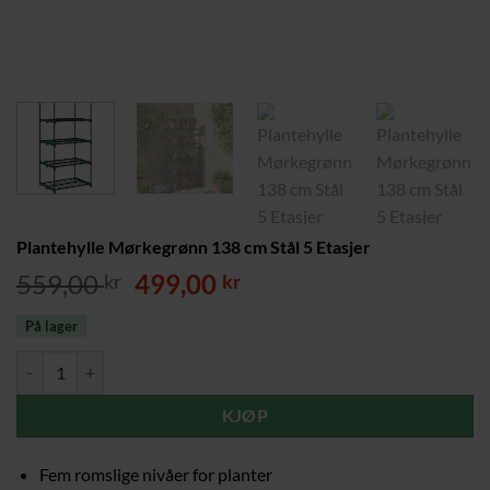
Plantehylle Mørkegrønn 138 cm Stål 5 Etasjer
Opprinnelig
Nåværende
559,00
499,00
kr
kr
pris
pris
På lager
var:
er:
559,00 kr.
499,00 kr.
Plantehylle Mørkegrønn 138 cm Stål 5 Etasjer antall
KJØP
Fem romslige nivåer for planter