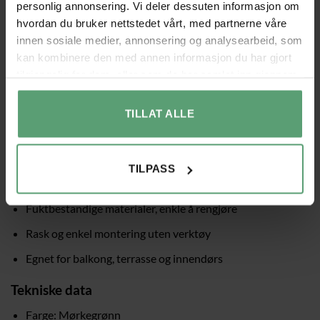
personlig annonsering. Vi deler dessuten informasjon om
stabile plastkoblinger sørger for trygg støtte og effektiv
hvordan du bruker nettstedet vårt, med partnerne våre
utnyttelse av plassen. Hver hylle gir rikelig med sollys og god
innen sosiale medier, annonsering og analysearbeid, som
luftsirkulasjon for sunnere plantevekst. Den fuktbestandige
kan kombinere den med annen informasjon du har gjort
og lettstelte rammen er laget for langvarig bruk, og
tilgjengelig for dem, eller som de har samlet inn gjennom
monteringen kan gjøres raskt uten verktøy. Passer like godt
din bruk av tjenestene deres.
på balkong og terrasse som innendørs.
TILLAT ALLE
5-etasjers design for flere planter
Stålrør og trådhyller gir stabil støtte
TILPASS
Godt lys og luftsirkulasjon på hvert nivå
Fuktbestandige materialer, enkle å rengjøre
Rask og enkel montering uten verktøy
Egnet for balkong, terrasse og innendørs
Tekniske data
Farge: Mørkegrønn