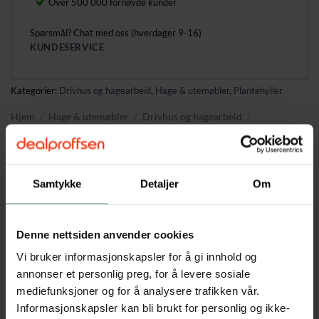
Over 500 000 fornøyde kunder
Spørsmål? Chat med oss (hverdager 9-16)
KUNDESERVICE
Kategorier:
Drivhus og hagearbeid
,
Hage & utemøbler
,
Plantehyller
Hjem
/
Hage & utemøbler
/
Drivhus og hagearbeid
/
Plantehyller
Samtykke
Detaljer
Om
BESKRIVELSE
Denne nettsiden anvender cookies
TILLEGGSINFORMASJON
Vi bruker informasjonskapsler for å gi innhold og
Beskrivelse
annonser et personlig preg, for å levere sosiale
mediefunksjoner og for å analysere trafikken vår.
Organiser plantene dine med en 5-etasjers plantestativ som
Informasjonskapsler kan bli brukt for personlig og ikke-
gir god plass på liten flate. Robuste stålrør, trådhyller og