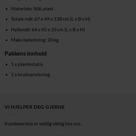
Materiale: Stål, plast
Totale mål: 67 x 49 x 138 cm (L x B x H)
Hyllemål: 64 x 45 x 33 cm (L x B x H)
Maks belastning: 20 kg
Pakkens innhold
1 x plantestativ
1 x bruksanvisning
VI HJELPER DEG GJERNE
Kundeservice er veldig viktig hos oss.