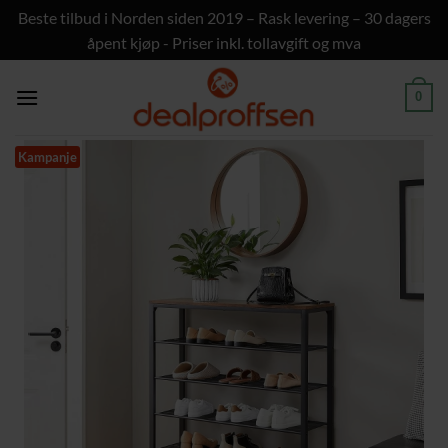
Beste tilbud i Norden siden 2019 – Rask levering – 30 dagers
åpent kjøp - Priser inkl. tollavgift og mva
Skip
to
0
content
Kampanje