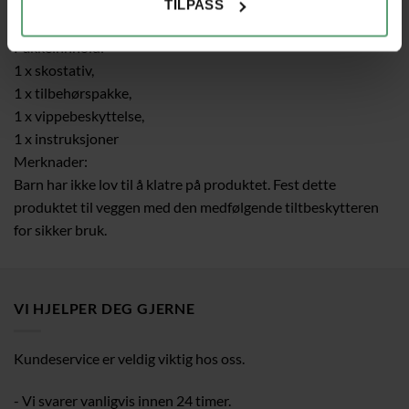
Overflatebelastning: 10 kg.
TILPASS
Maks. Belastning per risthylle: 5 kg
Pakkeinnhold:
1 x skostativ,
1 x tilbehørspakke,
1 x vippebeskyttelse,
1 x instruksjoner
Merknader:
Barn har ikke lov til å klatre på produktet. Fest dette
produktet til veggen med den medfølgende tiltbeskytteren
for sikker bruk.
VI HJELPER DEG GJERNE
Kundeservice er veldig viktig hos oss.
- Vi svarer vanligvis innen 24 timer.