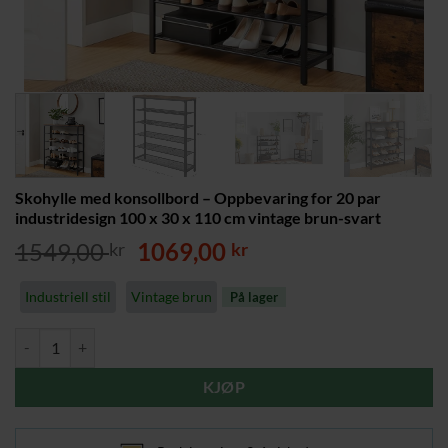
Skohylle med konsollbord – Oppbevaring for 20 par
industridesign 100 x 30 x 110 cm vintage brun-svart
Opprinnelig
Nåværende
1549,00
1069,00
kr
kr
pris
pris
var:
er:
Industriell stil
Vintage brun
På lager
1549,00 kr.
1069,00 kr.
Skohylle med konsollbord - Oppbevaring for 20 par industridesign 100
KJØP