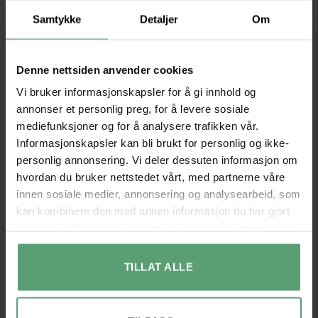
BESKRIVELSE
Samtykke
Detaljer
Om
TILLEGGSINFORMASJON
Denne nettsiden anvender cookies
– Du trenger ikke bekymre deg for lagringsplass! Denne 5-
etasjes hyllen gir nok plass til 20 par stilige sko og gir dem en
Vi bruker informasjonskapsler for å gi innhold og
perfekt scene å skinne på. Den iøynefallende vintage-
annonser et personlig preg, for å levere sosiale
overflaten er perfekt for vesker, nøkler eller små planter.
mediefunksjoner og for å analysere trafikken vår.
– Ingen komplisert montering – en enkel struktur med
Informasjonskapsler kan bli brukt for personlig og ikke-
merkede deler og tydelige instruksjoner. Dette skostativet
personlig annonsering. Vi deler dessuten informasjon om
settes opp på et blunk. Hold styr på alle skoene dine.
hvordan du bruker nettstedet vårt, med partnerne våre
innen sosiale medier, annonsering og analysearbeid, som
– Stålrammen og de justerbare føttene holder skostativet
kan kombinere den med annen informasjon du har gjort
balansert og beskytter gulvet mot riper.
tilgjengelig for dem, eller som de har samlet inn gjennom
Produktinformasjon:
din bruk av tjenestene deres.
Farge: Vintage brun / svart
Materiale: Sponplate, stål
TILLAT ALLE
Størrelse: 100 x 30 x 110 cm (L x B x H).
Vekt: 11,2 kg. Maks.