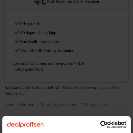
Rask levering: 3-6 virkedager
Prisgaranti
30 dagers åpent kjøp
Kun kvalitetsprodukter
Over 500 000 fornøyde kunder
Spørsmål? Chat med oss (hverdager 9-16)
KUNDESERVICE
Kategorier:
Entré
,
Industriell stil
,
Møbler
,
Skooppbevaring og stativer
,
Vintage brun
Hjem
/
Møbler
/
Match fargen / stilen
/
Vintage brun